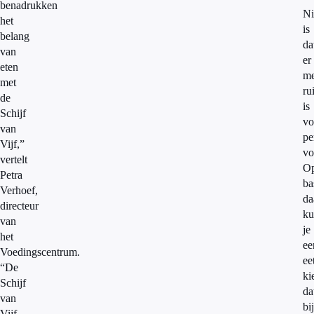
benadrukken
N
het
is
belang
da
van
er
eten
me
met
ru
de
is
Schijf
vo
van
pe
Vijf,”
vo
vertelt
O
Petra
ba
Verhoef,
da
directeur
ku
van
je
het
ee
Voedingscentrum.
ee
“De
ki
Schijf
da
van
bij
Vijf