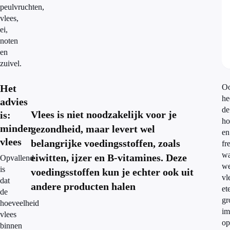
peulvruchten,
vlees,
ei,
noten
en
zuivel.
Het
O
he
advies
de
Vlees is niet noodzakelijk voor je
is:
ho
minder
gezondheid, maar levert wel
en
vlees
belangrijke voedingsstoffen, zoals
fr
w
eiwitten, ijzer en B-vitamines. Deze
Opvallend
w
is
voedingsstoffen kun je echter ook uit
vl
dat
andere producten halen
et
de
gr
hoeveelheid
im
vlees
op
binnen