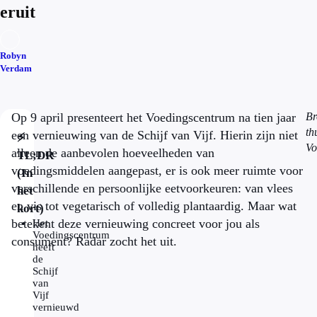
eruit
Robyn
Verdam
Op 9 april presenteert het Voedingscentrum na tien jaar
Br
th
een vernieuwing van de Schijf van Vijf. Hierin zijn niet
⚡
Vo
alleen de aanbevolen hoeveelheden van
TL;DR
voedingsmiddelen aangepast, er is ook meer ruimte voor
(In
verschillende en persoonlijke eetvoorkeuren: van vlees
het
en vis tot vegetarisch of volledig plantaardig. Maar wat
kort)
betekent deze vernieuwing concreet voor jou als
Het
Voedingscentrum
consument? Radar zocht het uit.
heeft
de
Schijf
van
Vijf
vernieuwd