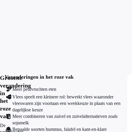
Veranderingen in het roze vak
Grootste
verandering
🫘
Meer peulvruchten eten
in
🥩
Vlees speelt een kleinere rol: bewerkt vlees waaronder
het
vleeswaren zijn voortaan een weekkeuze in plaats van een
roze
dagelijkse keuze
vak
🥛
Meer combineren van zuivel en zuivelalternatieven zoals
sojamelk
De
🧆
Bepaalde soorten hummus, falafel en kant-en-klare
vernieuwing