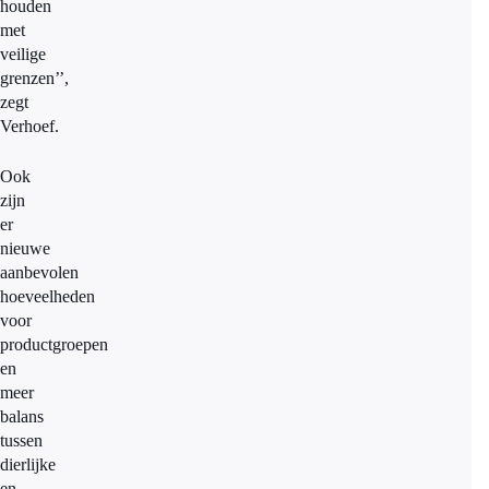
houden
met
veilige
grenzen’’,
zegt
Verhoef.
Ook
zijn
er
nieuwe
aanbevolen
hoeveelheden
voor
productgroepen
en
meer
balans
tussen
dierlijke
en