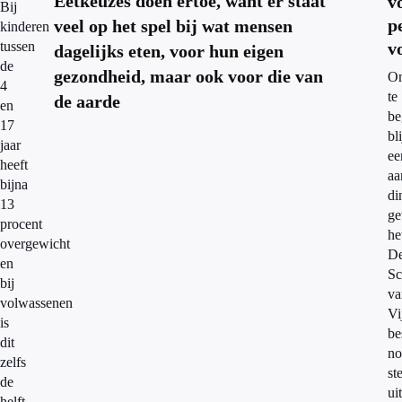
Eetkeuzes doen ertoe, want er staat
v
Bij
p
veel op het spel bij wat mensen
kinderen
tussen
v
dagelijks eten, voor hun eigen
de
gezondheid, maar ook voor die van
O
4
te
de aarde
en
be
17
bl
jaar
ee
heeft
aa
bijna
di
13
g
procent
he
overgewicht
D
en
Sc
bij
va
volwassenen
Vi
is
be
dit
no
zelfs
st
de
uit
helft