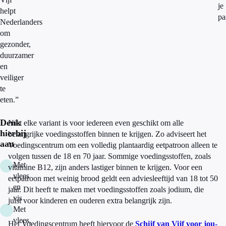
je
helpt
pa
Nederlanders
om
gezonder,
duurzamer
en
veiliger
te
eten.”
Denk
Niet elke variant is voor iedereen even geschikt om alle
hierbij
belangrijke voedingsstoffen binnen te krijgen. Zo adviseert het
aan
Voedingscentrum om een volledig plantaardig eetpatroon alleen te
volgen tussen de 18 en 70 jaar. Sommige voedingsstoffen, zoals
Met
vitamine B12, zijn anders lastiger binnen te krijgen. Voor een
vlees
eetpatroon met weinig brood geldt een adviesleeftijd van 18 tot 50
en
jaar. Dit heeft te maken met voedingsstoffen zoals jodium, die
vis
juist voor kinderen en ouderen extra belangrijk zijn.
Met
vlees,
Het Voedingscentrum heeft hiervoor de
Schijf van Vijf voor jou-