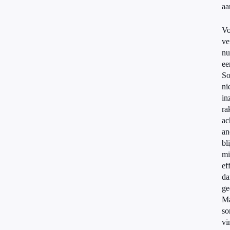
aa
Vo
ve
nu
ee
S
ni
in
ra
ac
an
bl
mi
ef
da
ge
M
s
vi