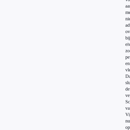
aa
me
ni
ad
ov
bi
ei
zo
pe
en
vl
Da
slu
de
ve
Sc
va
Vi
nu
op