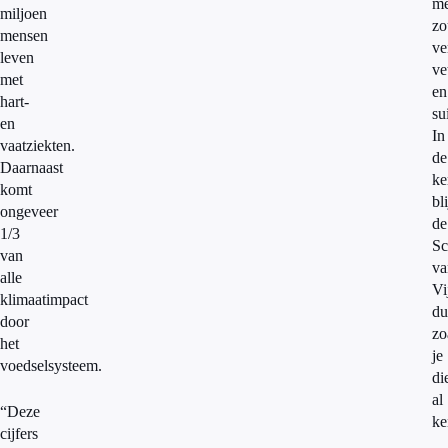
me
miljoen
zo
mensen
ve
leven
ve
met
en
hart-
su
en
In
vaatziekten.
de
Daarnaast
ke
komt
bli
ongeveer
de
1/3
Sc
van
va
alle
Vi
klimaatimpact
du
door
zo
het
je
voedselsysteem.
di
al
“Deze
ke
cijfers