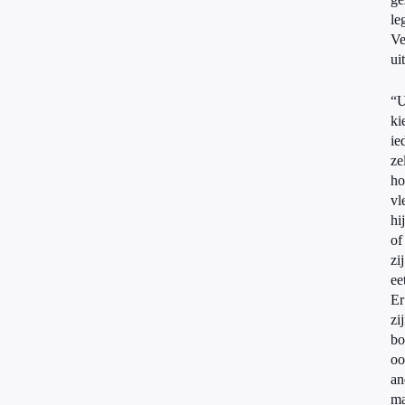
le
Ve
uit
“U
ki
ie
ze
ho
vl
hij
of
zij
ee
Er
zi
bo
oo
an
ma