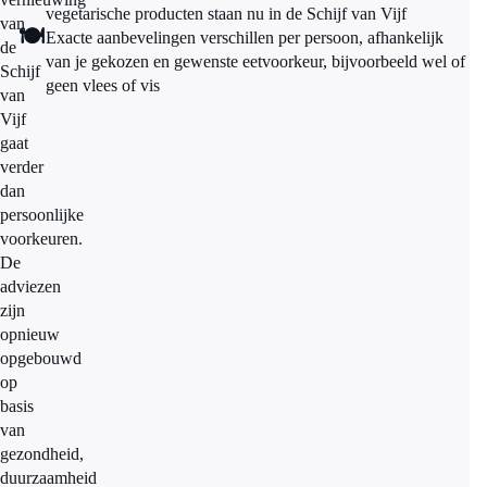
vegetarische producten staan nu in de Schijf van Vijf
van
🍽️
Exacte aanbevelingen verschillen per persoon, afhankelijk
de
van je gekozen en gewenste eetvoorkeur, bijvoorbeeld wel of
Schijf
geen vlees of vis
van
Vijf
gaat
verder
dan
persoonlijke
voorkeuren.
De
adviezen
zijn
opnieuw
opgebouwd
op
basis
van
gezondheid,
duurzaamheid