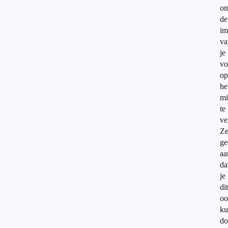
o
de
im
va
je
vo
op
he
mi
te
ve
Z
ge
aa
da
je
dit
oo
ku
do