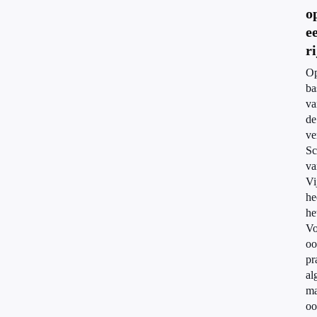
o
e
ri
O
ba
va
de
ve
Sc
va
Vi
he
he
Vo
oo
pr
al
ma
oo