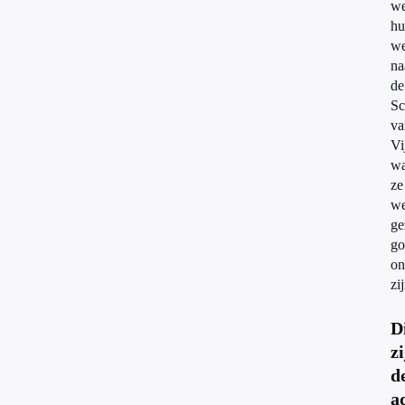
we
hu
w
na
de
Sc
va
Vi
wa
ze
we
ge
go
on
zi
D
z
d
a