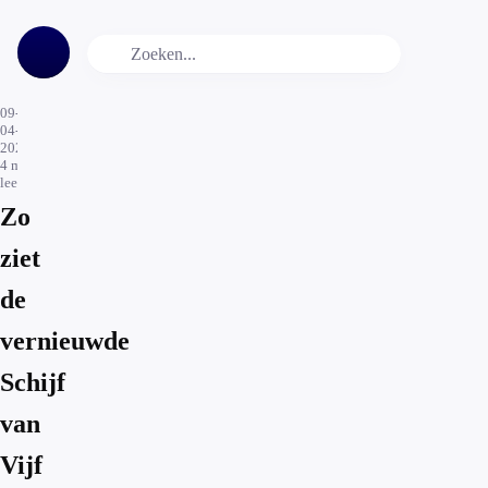
09-
04-
2026
4
min.
leestijd
Zo
ziet
de
vernieuwde
Schijf
van
Vijf