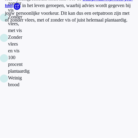
zonder
tool
in het leven geroepen, waarbij advies wordt gegeven bij
vis
jouw persoonlijke voorkeur. Dit kan dus een eetpatroon zijn met
Zonder
of zonder vlees, met of zonder vis of juist helemaal plantaardig.
vlees,
met vis
Zonder
vlees
en vis
100
procent
plantaardig
Weinig
brood