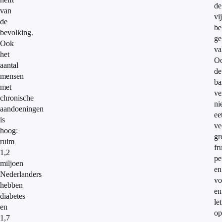
de
van
vij
de
be
bevolking.
ge
Ook
va
het
O
aantal
de
mensen
ba
met
ve
chronische
ni
aandoeningen
ee
is
ve
hoog:
gr
ruim
fru
1,2
pe
miljoen
en
Nederlanders
vo
hebben
en
diabetes
let
en
op
1,7