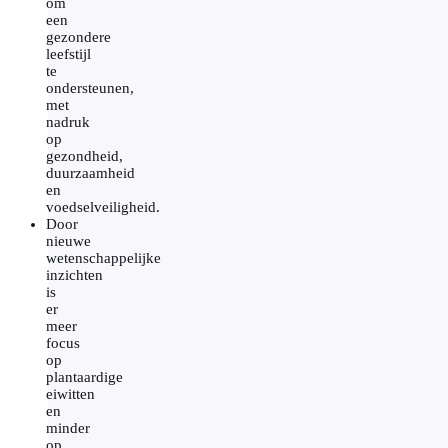
om
een
gezondere
leefstijl
te
ondersteunen,
met
nadruk
op
gezondheid,
duurzaamheid
en
voedselveiligheid.
Door
nieuwe
wetenschappelijke
inzichten
is
er
meer
focus
op
plantaardige
eiwitten
en
minder
op