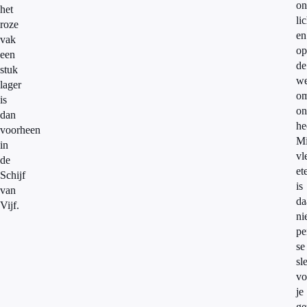
on
het
li
roze
en
vak
op
een
de
stuk
we
lager
o
is
on
dan
he
voorheen
Mi
in
vl
de
et
Schijf
is
van
da
Vijf.
ni
pe
se
sl
vo
je
ge