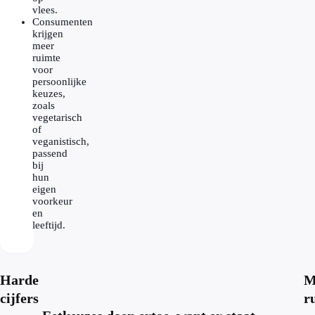
vlees.
Consumenten
krijgen
meer
ruimte
voor
persoonlijke
keuzes,
zoals
vegetarisch
of
veganistisch,
passend
bij
hun
eigen
voorkeur
en
leeftijd.
Harde
M
cijfers
r