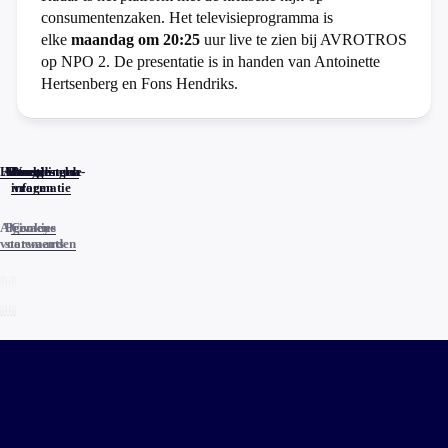
consumentenzaken. Het televisieprogramma is
elke
maandag om 20:25
uur live te zien bij AVROTROS
op NPO 2. De presentatie is in handen van Antoinette
Hertsenberg en Fons Hendriks.
Home
Actueel
Uitzendingen
Reacties
Programma-
Veelgestelde
informatie
vragen
Algemene
Privacy
Cookies
voorwaarden
statements