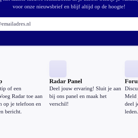
r
a
voor onze nieuwsbrief en blijf altijd op de hoogte!
?
a
p
E-mailadres:
g
e
l
o
g
e
e
r
d
’
p
Radar Panel
For
tip of een
Deel jouw ervaring! Sluit je aan
Discu
Voeg Radar toe aan
bij ons panel en maak het
Meld 
n op je telefoon en
verschil!
deel 
en bericht.
leden