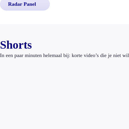
Radar Panel
Video
Video
Kun je
Een boete
Video
echt beter
PFAS in ons
voor het te
slapen van
drinkwater: wie is
vroeg
Shorts
slaapthee?
verantwoordelijk?
opstaan in
het
In een paar minuten helemaal bij: korte video’s die je niet wi
vliegtuig?