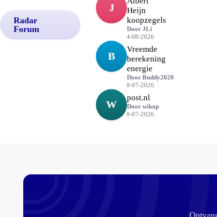
Albert
J
Heijn
Radar
koopzegels
Forum
Door
JLi
04-08-2026
Vreemde
B
berekening
energie
Door
Buddy2020
28-07-2026
post.nl
W
Door
wikop
28-07-2026
Ontvang