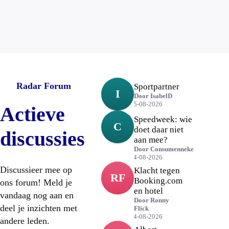
Radar Forum
Sportpartner
I
Door
IsabelD
05-08-2026
Actieve
Speedweek: wie
C
doet daar niet
discussies
aan mee?
Door
Consumenneke
04-08-2026
Discussieer mee op
Klacht tegen
RF
Booking.com
ons forum! Meld je
en hotel
vandaag nog aan en
Door
Ronny
deel je inzichten met
Flick
04-08-2026
andere leden.