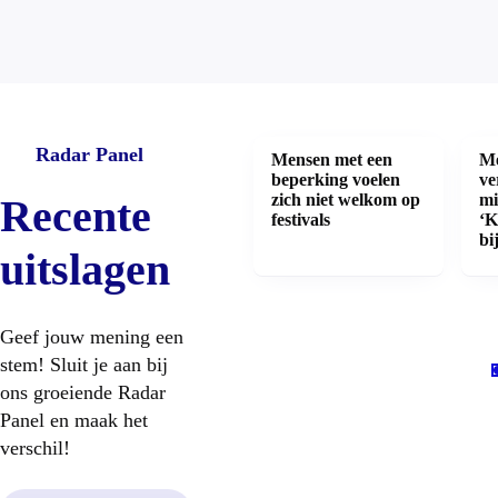
Radar Panel
Mensen met een
Me
beperking voelen
ve
zich niet welkom op
mi
Recente
festivals
‘K
bi
uitslagen
Geef jouw mening een
stem! Sluit je aan bij
ons groeiende Radar
Panel en maak het
verschil!