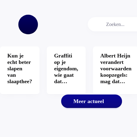
Maakt het nieuwe
Maandelijk
‘recht op reparatie’
bijdragen st
repareren ook echt
heeft dat in
Video
Story
aantrekkelijker?
hypotheek?
Home
Kun je
Graffiti
Albert Heijn
echt beter
op je
verandert
slapen
eigendom,
voorwaarden
van
wie gaat
koopzegels:
slaapthee?
dat
mag dat
betalen?
zomaar?
Meer actueel