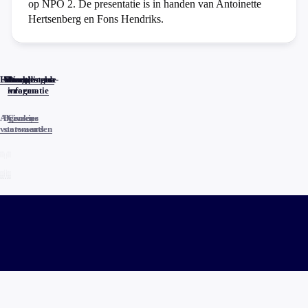
op NPO 2. De presentatie is in handen van Antoinette
Hertsenberg en Fons Hendriks.
Home
Actueel
Uitzendingen
Reacties
Programma-
Veelgestelde
informatie
vragen
Algemene
Privacy
Cookies
voorwaarden
statements