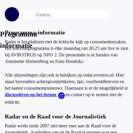
Programma-informatie
Programma
Radar is het platform met de kritische kijk op consumentenzaken.
informatie
Het televisieprogramma is elke maandag om 20.25 uur live te zien
bij AVROTROS op NPO 2. De presentatie is in handen van
Antoinette Hertsenberg en Fons Hendriks.
Alle uitzendingen zijn ook te bekijken op radar.avrotros.nl. Hier
staan bovendien achtergrondartikelen, tips, voorbeeldbrieven en
het laatste consumentennieuws. Daarnaast is er de mogelijkheid te
discussiëren op het forum
en contact op te nemen met de
redactie.
Radar en de Raad voor de Journalistiek
Radar werkt sinds 2007 niet meer mee aan de Raad voor de
Journalistiek. Aanleiding om uit de Raad te stappen was een