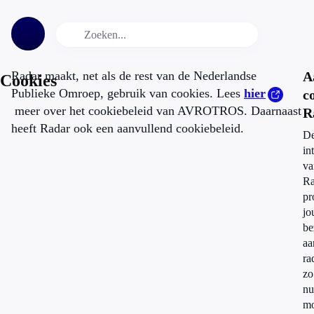
Radar maakt, net als de rest van de Nederlandse
A
Cookies
Publieke Omroep, gebruik van cookies. Lees
hier
c
meer over het cookiebeleid van AVROTROS. Daarnaast
R
heeft Radar ook een aanvullend cookiebeleid.
D
in
va
Ra
pr
jo
be
aa
ra
zo
nu
mo