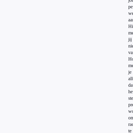
jo
pe
we
aa
Hi
me
jij
ni
va
Ho
me
je
al
da
he
st
pr
wo
o
ra
te