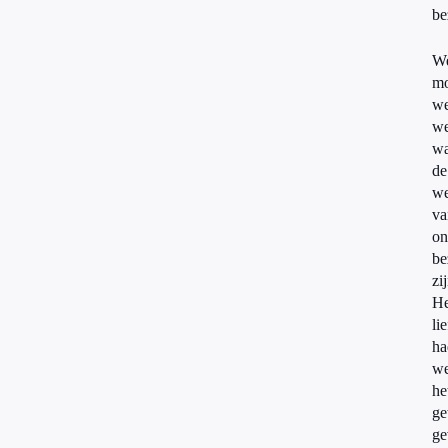
be
W
mo
we
we
wa
de
we
va
on
be
zi
He
lie
ha
w
he
g
ge