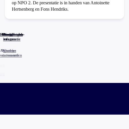
op NPO 2. De presentatie is in handen van Antoinette
Hertsenberg en Fons Hendriks.
Home
Actueel
Uitzendingen
Reacties
Programma-
Veelgestelde
informatie
vragen
Algemene
Privacy
Cookies
voorwaarden
statements