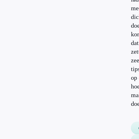
me
dic
do
kom
dat
zet
zee
tip
op 
hoe
ma
doe