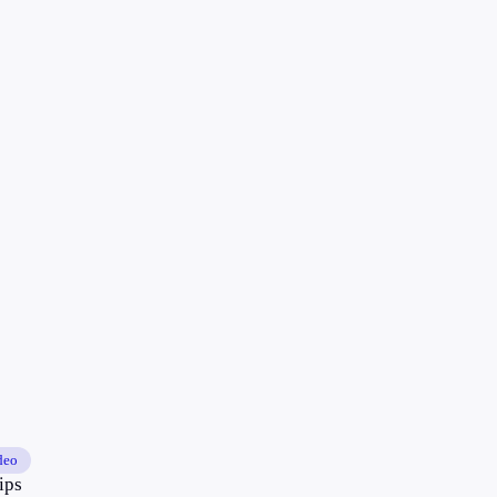
deo
ips