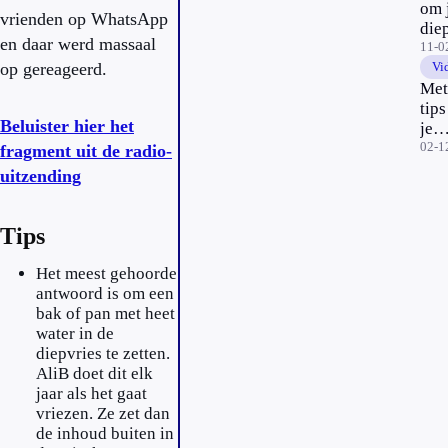
om 
vrienden op WhatsApp
die
en daar werd massaal
te
11-0
op gereageerd.
ont
Vi
Met
tips
Beluister hier het
je
boo
02-1
fragment uit de radio-
een
uitzending
lan
Tips
Het meest gehoorde
antwoord is om een
bak of pan met heet
water in de
diepvries te zetten.
AliB doet dit elk
jaar als het gaat
vriezen. Ze zet dan
de inhoud buiten in