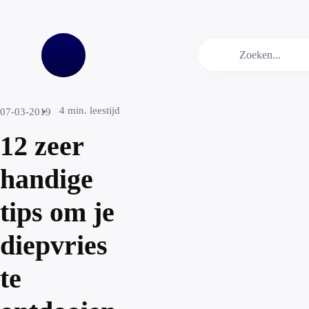
4
min. leestijd
07-03-2019
12 zeer
handige
tips om je
diepvries
te