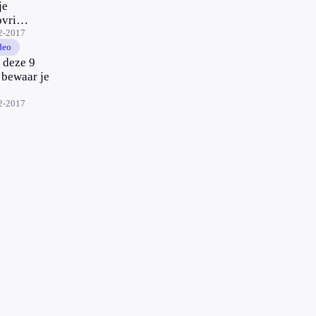
je
pvries
2-2017
dooien
deo
 deze 9
 bewaar je
dschappen
2-2017
 stuk
ger