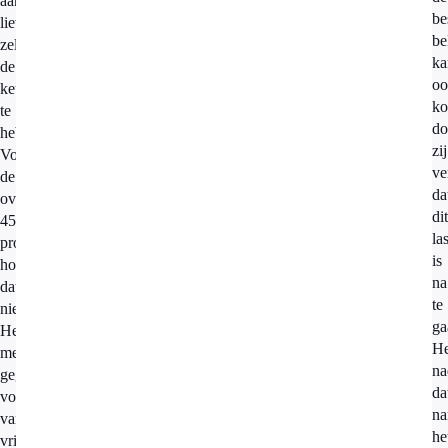
aan
be
liever
be
zelf
ka
de
oo
keuze
k
te
do
hebben.
zij
Voor
ve
de
da
overige
dit
45
la
procent
is
hoeft
na
dat
te
niet.
ga
Het
He
meest
na
gegeven
da
voordeel
na
van
he
vrije