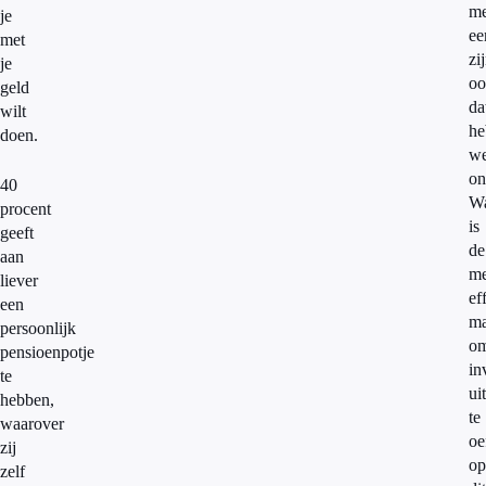
m
je
ee
met
zi
je
oo
geld
da
wilt
he
doen.
w
on
40
W
procent
is
geeft
de
aan
me
liever
ef
een
ma
persoonlijk
o
pensioenpotje
in
te
uit
hebben,
te
waarover
oe
zij
op
zelf