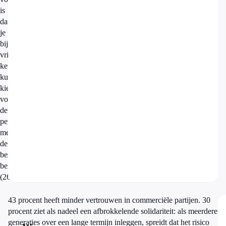
is
dat
je
bij
vrije
keuze
kunt
kiezen
voor
de
pensioenuitvoerder
met
de
beste
beleggingsresultaten
(26%).
43 procent heeft minder vertrouwen in commerciële partijen. 30
procent ziet als nadeel een afbrokkelende solidariteit: als meerdere
generaties over een lange termijn inleggen, spreidt dat het risico