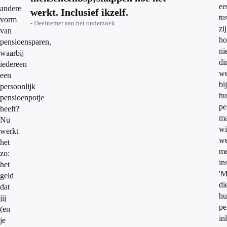
ee
andere
werkt. Inclusief ikzelf.
tu
vorm
- Deelnemer aan het onderzoek
zij
van
ho
pensioensparen,
ni
waarbij
di
iedereen
w
een
bij
persoonlijk
hu
pensioenpotje
pe
heeft?
ma
Nu
wi
werkt
we
het
me
zo:
in
het
'M
geld
di
dat
hu
jij
pe
(en
in
je