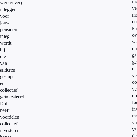
mo
werkgever)
ve
inleggen
me
voor
co
jouw
kr
pensioen
ov
inleg
wa
wordt
er
bij
ga
die
ge
van
er
anderen
ve
gestopt
oo
en
ve
collectief
do
geïnvesteerd.
fo
Dat
in
heeft
me
voordelen:
vi
collectief
va
investeren
de