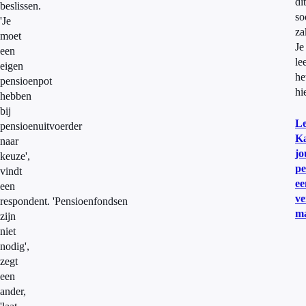
dit
beslissen.
so
'Je
za
moet
Je
een
le
eigen
he
pensioenpot
hi
hebben
bij
Le
pensioenuitvoerder
K
naar
j
keuze',
pe
vindt
ee
een
ve
respondent. 'Pensioenfondsen
m
zijn
niet
nodig',
zegt
een
ander,