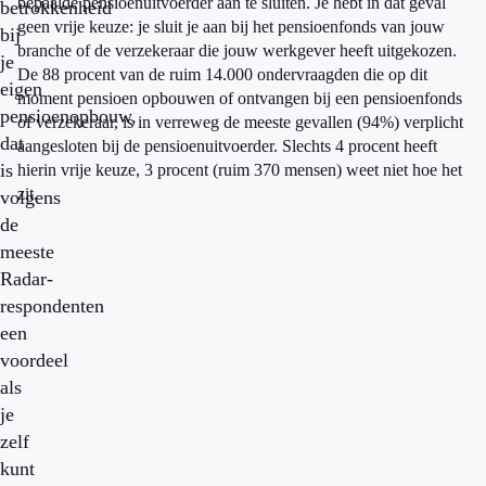
bepaalde pensioenuitvoerder aan te sluiten. Je hebt in dat geval
betrokkenheid
geen vrije keuze: je sluit je aan bij het pensioenfonds van jouw
bij
branche of de verzekeraar die jouw werkgever heeft uitgekozen.
je
De 88 procent van de ruim 14.000 ondervraagden die op dit
eigen
moment pensioen opbouwen of ontvangen bij een pensioenfonds
pensioenopbouw,
of verzekeraar, is in verreweg de meeste gevallen (94%) verplicht
dat
aangesloten bij de pensioenuitvoerder. Slechts 4 procent heeft
is
hierin vrije keuze, 3 procent (ruim 370 mensen) weet niet hoe het
zit.
volgens
de
meeste
Radar-
respondenten
een
voordeel
als
je
zelf
kunt