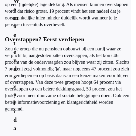
W
op een (tijdelijke) lage dekking. Als mensen kunnen overstappen
e
wordt dat risico groter. 19 procent vindt het een nadeel dat je
m
oorspronkelijke inleg minder duidelijk wordt wanneer je je
pensioen tussentijds overhevelt.
o
e
Overstappen? Eerst verdiepen
t
Zou de groep die nu pensioen opbouwt bij een partij waar ze
e
verplicht bij aangesloten zitten overstappen, als het kon? 46
n
procent van de ondervraagden zou blijven waar zij zitten. Slechts
d
7 procent zegt volmondig 'ja', maar nog eens 47 procent zou zich
erin verdiepen en op basis daarvan een keuze maken voor blijven
e
of overstappen. Van deze twee groepen hoopt 64 procent via
s
overstappen op een betere dekkingsgraad, 53 procent zou het
o
(ook) voor meer duurzame of sociale beleggingen doen. Ook een
l
betere informatievoorziening en klantgerichtheid worden
genoemd.
i
d
a