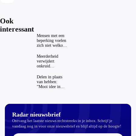
Ook
interessant
Mensen met een
beperking voelen
zich niet welkom
op festivals
Meerderheid
verwijdert
onkruid
milieuvriendelijk:
‘Kwestie van
Delen in plaats
bijhouden’
van hebben:
“Mooi idee in
theorie”
Radar nieuwsbrief
Ontvang het laatste nieuws rechtstreeks in je inbox. Schrijf je
vandaag nog in voor onze nieuwsbrief en blijf altijd op de hoogte!
E-mailadres: