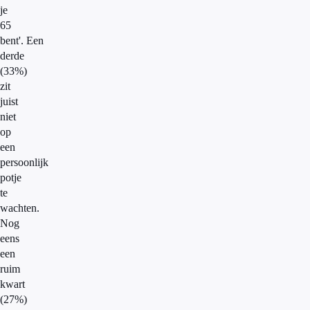
je
65
bent'. Een
derde
(33%)
zit
juist
niet
op
een
persoonlijk
potje
te
wachten.
Nog
eens
een
ruim
kwart
(27%)