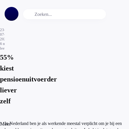
23-
07-
2021
6
min.
leestijd
55%
kiest
pensioenuitvoerder
liever
zelf
Meer
In Nederland ben je als werkende meestal verplicht om je bij een