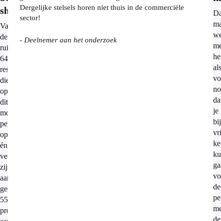
Dergelijke stelsels horen niet thuis in de commerciële
show
Da
sector!
ma
Van
we
de
- Deelnemer aan het onderzoek
me
ruim
he
6400
al
respondenten
vo
die
n
op
da
dit
je
moment
bij
pensioen
vr
opbouwen
ke
én
ku
verplicht
ga
zijn
vo
aangesloten,
de
geeft
pe
55
me
procent
de