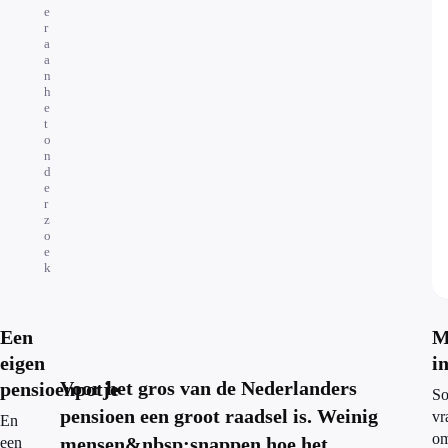
e
r
a
a
n
h
e
t
o
n
d
e
r
z
o
e
k
Een
M
eigen
i
Voor het gros van de Nederlanders
pensioenpotje
S
pensioen een groot raadsel is. Weinig
vr
En
o
mensen&nbsp;snappen hoe het
een