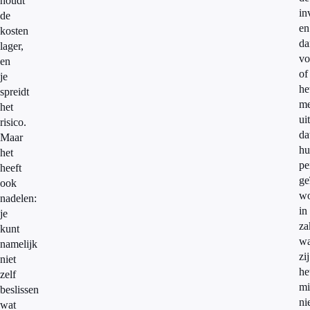
houdt
in
de
en
kosten
da
lager,
vo
en
of
je
he
spreidt
me
het
ui
risico.
da
Maar
hu
het
pe
heeft
ge
ook
wo
nadelen:
in
je
za
kunt
wa
namelijk
zij
niet
he
zelf
mi
beslissen
ni
wat