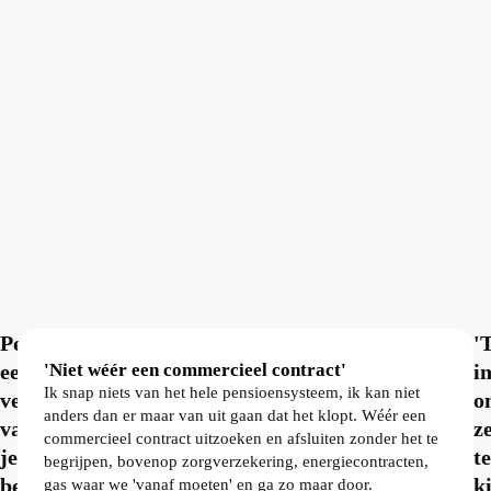
Pensioen:
'
een
'Niet wéér een commercieel contract'
i
Ik snap niets van het hele pensioensysteem, ik kan niet
ver-
o
anders dan er maar van uit gaan dat het klopt. Wéér een
van-
ze
commercieel contract uitzoeken en afsluiten zonder het te
je-
te
begrijpen, bovenop zorgverzekering, energiecontracten,
bed-
k
gas waar we 'vanaf moeten' en ga zo maar door.