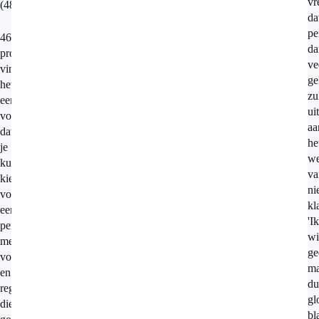
vr
(48%).
da
pe
46
da
procent
ve
vindt
ge
het
zu
een
ui
voordeel
aa
dat
he
je
we
kunt
va
kiezen
ni
voor
kl
een
'Ik
pensioenuitvoerder
wi
met
ge
voorwaarden
ma
en
du
regelingen
gl
die
bl