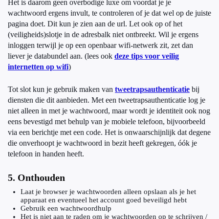
Het is daarom geen overbodige luxe om voordat je je
wachtwoord ergens invult, te controleren of je dat wel op de juiste
pagina doet. Dit kun je zien aan de url. Let ook op of het
(veiligheids)slotje in de adresbalk niet ontbreekt. Wil je ergens
inloggen terwijl je op een openbaar wifi-netwerk zit, zet dan
liever je databundel aan. (lees ook
deze tips voor veilig
internetten op wifi
)
Tot slot kun je gebruik maken van
tweetrapsauthenticatie
bij
diensten die dit aanbieden. Met een tweetrapsauthenticatie log je
niet alleen in met je wachtwoord, maar wordt je identiteit ook nog
eens bevestigd met behulp van je mobiele telefoon, bijvoorbeeld
via een berichtje met een code. Het is onwaarschijnlijk dat degene
die onverhoopt je wachtwoord in bezit heeft gekregen, óók je
telefoon in handen heeft.
5. Onthouden
Laat je browser je wachtwoorden alleen opslaan als je het
apparaat en eventueel het account goed beveiligd hebt
Gebruik een wachtwoordhulp
Het is niet aan te raden om je wachtwoorden op te schrijven /