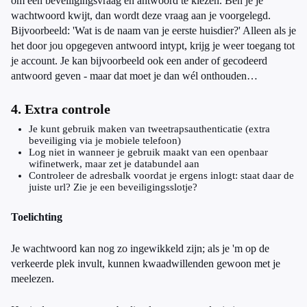
om een beveiligingsvraag en antwoord te kiezen. Ben je je
wachtwoord kwijt, dan wordt deze vraag aan je voorgelegd.
Bijvoorbeeld: 'Wat is de naam van je eerste huisdier?' Alleen als je
het door jou opgegeven antwoord intypt, krijg je weer toegang tot
je account. Je kan bijvoorbeeld ook een ander of gecodeerd
antwoord geven - maar dat moet je dan wél onthouden…
4. Extra controle
Je kunt gebruik maken van tweetrapsauthenticatie (extra
beveiliging via je mobiele telefoon)
Log niet in wanneer je gebruik maakt van een openbaar
wifinetwerk, maar zet je databundel aan
Controleer de adresbalk voordat je ergens inlogt: staat daar de
juiste url? Zie je een beveiligingsslotje?
Toelichting
Je wachtwoord kan nog zo ingewikkeld zijn; als je 'm op de
verkeerde plek invult, kunnen kwaadwillenden gewoon met je
meelezen.