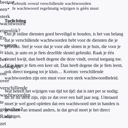
bestaat
Gebruik overal verschillende wachtwoorden
Je wachtwoord regelmatig wijzigen is géén must
een
sterk
Toelichting
wachtwoord
eigenlijk?
Om je online diensten goed beveiligd te houden, is het van belang
En
dat je verschillende wachtwoorden hebt voor de diensten die je
waarom
gebruikt. Stel je voor dat je voor alle sloten in je huis, die voor je
is
kluis, je auto en je fiets dezelfde sleutel gebruikt. Raak je één
het
sleutel kwijt, dan heeft degene die deze vindt, overal toegang toe.
Of je leent je fiets een keer uit. Dan heeft degene die je fiets leent,
belangrijk
ook direct toegang tot je kluis… Kortom: verschillende
om
wachtwoorden zijn een must voor een sterk wachtwoordbeleid.
over
verschillende
Wat betreft het wijzigen van tijd tot tijd: dat is niet per se nodig;
wachtwoorden
als ze nu sterk zijn, zijn ze dat over een half jaar nog. Uiteraard
te
moet je wel goed opletten dat een wachtwoord niet in handen is
gebruiken?
gevallen van iemand anders, in dat geval moet je het direct
Radar
wijzigen.
zet