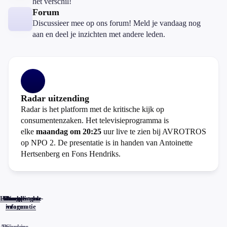
het verschil!
Forum
Discussieer mee op ons forum! Meld je vandaag nog
aan en deel je inzichten met andere leden.
Radar uitzending
Radar is het platform met de kritische kijk op
consumentenzaken. Het televisieprogramma is
elke
maandag om 20:25
uur live te zien bij AVROTROS
op NPO 2. De presentatie is in handen van Antoinette
Hertsenberg en Fons Hendriks.
Home
Actueel
Uitzendingen
Reacties
Programma-
Veelgestelde
informatie
vragen
Algemene
Privacy
Cookies