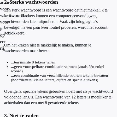
2. Sterke wachtwoorden
adviezen
voor
Een sterk wachtwoord is een wachtwoord dat niet makkelijk te
wachtwoorden
kraken is. Hackers kunnen een computer eenvoudigweg
voor
wachtwoorden laten uitproberen. Vaak zijn inlogpagina's
beveiligd: na een paar keer foutief proberen, wordt het account
je
geblokkeerd.
op
een
Om het kraken niet te makkelijk te maken, kunnen je
rij.
wachtwoorden maar beter...
...ten minste 8 tekens tellen
...geen voorspelbare combinatie vormen (zoals één enkel
woord)
...een combinatie van verschillende soorten tekens bevatten
(hoofdletters, kleine letters, cijfers en speciale tekens)
Overigens: speciale tekens gebruiken hoeft niet als je wachtwoord
voldoende lang is. Een wachtwoord van 12 letters is moeilijker te
achterhalen dan een met 8 gevarieerde tekens.
3. Niet te raden