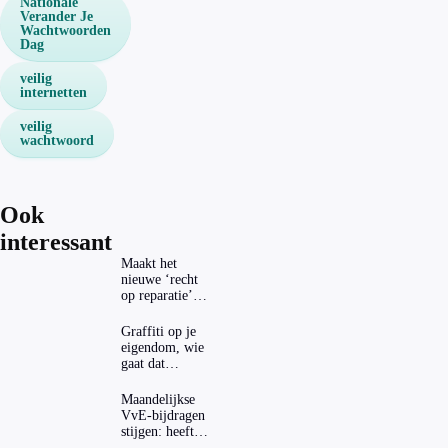
Nationale
Verander Je
Wachtwoorden
Dag
veilig
internetten
veilig
wachtwoord
Ook
interessant
Maakt het
nieuwe ‘recht
op reparatie’
repareren ook
echt
Graffiti op je
aantrekkelijker?
eigendom, wie
gaat dat
betalen?
Maandelijkse
VvE-bijdragen
stijgen: heeft
dat invloed op