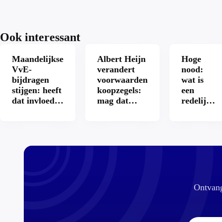
Ook interessant
Maandelijkse
Albert Heijn
Hoge
VvE-
verandert
nood:
bijdragen
voorwaarden
wat is
stijgen: heeft
koopzegels:
een
dat invloed
mag dat
redelijke
op je
zomaar?
prijs
hypotheek?
voor een
openbaar
toilet?
Ontvang