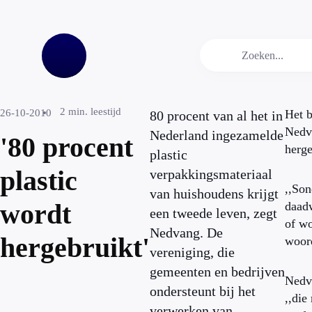
2
min. leestijd
26-10-2010
Het b
80 procent van al het in
Nedva
Nederland ingezamelde
'80 procent
herge
plastic
plastic
verpakkingsmateriaal
,,Son
van huishoudens krijgt
wordt
daadw
een tweede leven, zegt
of wo
Nedvang. De
hergebruikt'
woor
vereniging, die
gemeenten en bedrijven
Nedva
ondersteunt bij het
,,die
verwerken van