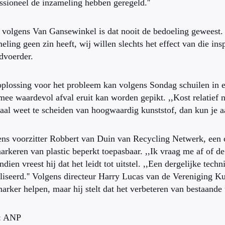
ssioneel de inzameling hebben geregeld.''
volgens Van Gansewinkel is dat nooit de bedoeling geweest. 
eling geen zin heeft, wij willen slechts het effect van die ins
dvoerder.
plossing voor het probleem kan volgens Sondag schuilen in e
ee waardevol afval eruit kan worden gepikt. ,,Kost relatief ni
al weet te scheiden van hoogwaardig kunststof, dan kun je aa
ns voorzitter Robbert van Duin van Recycling Netwerk, een co
arkeren van plastic beperkt toepasbaar. ,,Ik vraag me af of d
dien vreest hij dat het leidt tot uitstel. ,,Een dergelijke tech
liseerd.'' Volgens directeur Harry Lucas van de Vereniging 
arker helpen, maar hij stelt dat het verbeteren van bestaande 
: ANP