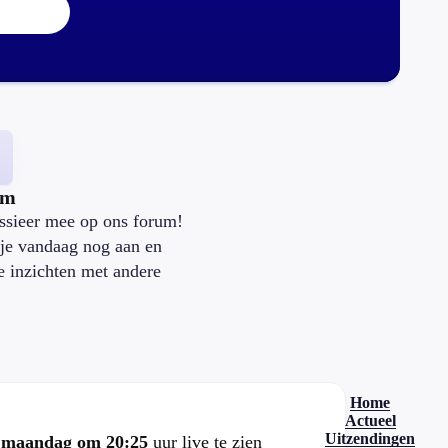
um
ssieer mee op ons forum!
je vandaag nog aan en
je inzichten met andere
.
Home
Actueel
Uitzendingen
e
maandag om 20:25
uur live te zien