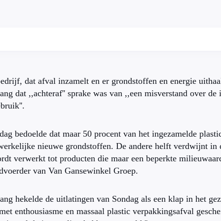
edrijf, dat afval inzamelt en er grondstoffen en energie uithaal
ng dat ,,achteraf'' sprake was van ,,een misverstand over de i
bruik''.
dag bedoelde dat maar 50 procent van het ingezamelde plasti
erkelijke nieuwe grondstoffen. De andere helft verdwijnt in
rdt verwerkt tot producten die maar een beperkte milieuwaard
dvoerder van Van Gansewinkel Groep.
ng hekelde de uitlatingen van Sondag als een klap in het ge
 met enthousiasme en massaal plastic verpakkingsafval gesch