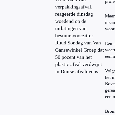
profe
verpakkingsafval,
reageerde dinsdag
Maar 
woedend op de
inzam
uitlatingen van
woor
bestuursvoorzitter
Ruud Sondag van Van
Een o
Gansewinkel Groep dat
waarm
eenma
50 pocent van het
plastic afval verdwijnt
Volge
in Duitse afvalovens.
het m
Boven
gerea
een m
Bron