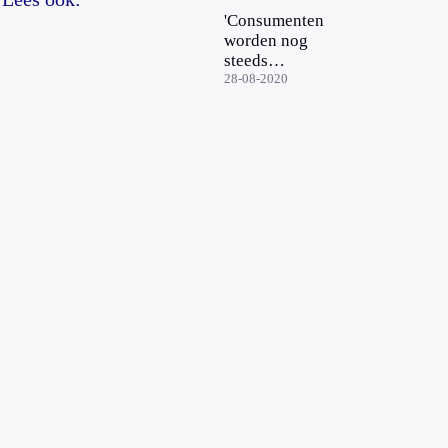
'Consumenten
worden nog
steeds
bedrogen
28-08-2020
door
misleidende
verpakkingen'