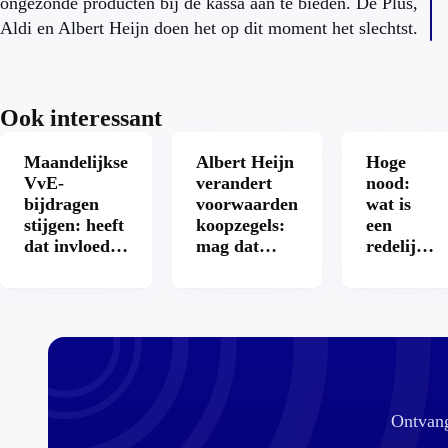
ongezonde producten bij de kassa aan te bieden. De Plus,
Aldi en Albert Heijn doen het op dit moment het slechtst.
Ook interessant
Maandelijkse
Albert Heijn
Hoge
VvE-
verandert
nood:
bijdragen
voorwaarden
wat is
stijgen: heeft
koopzegels:
een
dat invloed
mag dat
redelijke
op je
zomaar?
prijs
hypotheek?
voor een
openbaar
toilet?
Ontvang