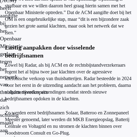
(ACM)
strafbaar en we willen daarom heel graag hierin samen met het
heeft
Openbaar Ministerie optreden.” Dat de ACM aangifte doet bij het
aangifte
OM is een ongebruikelijke stap, maar “dit is een bijzondere zaak
bij
gezien het grote aantal klachten, maar ook het netwerk dat we
het
zien.”
Openbaar
Ministerie
Lastig aanpakken door wisselende
gedaan
bedrijfsnamen
tegen
Zowel bij Radar, als bij ACM en de rechtsbijstandverzekeraars
het
regent het al bijna twee jaar klachten over de agressieve
netwerk
telefonische verkoop van thuisbatterijen. Radar besteedde in 2024
van
voor het eerst in de uitzending aandacht aan het probleem, daarna
thuisbatterijverkopers
volgden meerdere uitzendingen omdat steeds nieuwe
bedrijfsnamen opdoken in de klachten.
dat
zich
Zo werden eerst bedrijfsnamen Solaar, Batteroo en Zonnepaneel
schuldig
Meester genoemd, later werden dit MKB Energieopslag, Batterij
maakt
Centrale en Voltagrid en nu stromen de klachten binnen over
aan
Noodstroom Consult en Go-Plug.