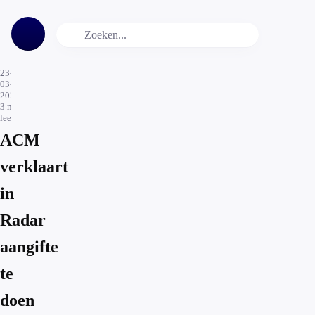
23-
03-
2026
3
min.
leestijd
ACM
verklaart
in
Radar
aangifte
te
doen