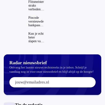
Flitsmeister
straks
verboden?
Dit zijn de
regels in
Pincode
Nederland
vernieuwde
en het
bankpassen
buitenland
zichtbaar in
ING-app:
Kun je echt
is dat wel
beter
veilig?
slapen van
slaapthee?
Radar nieuwsbrief
Ontvang het laatste nieuws rechtstreeks in je inbox. Schrijf je
vandaag nog in voor onze nieuwsbrief en blijf altijd op de hoogte!
E-mailadres:
Tip de redactie