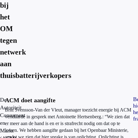
bij
het
OM
tegen
netwerk
aan
thuisbatterijverkopers
Be
De
ACM doet aangifte
hi
Autoriteit
Britt Svensson-Van der Vleut, manager toezicht energie bij ACM
he
Consument
verklaarde in gesprek met Antoinette Hertsenberg.: “We zien dat
f
en
er meer aan de hand is en er is strafrecht nodig om dat op te
Markt
lossen. We hebben aangifte gedaan bij het Openbaar Ministerie,
omdat we zien dat hier sprake is van oplichting. Oplichting is