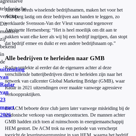
agressieve
telefonische
Juist die steeds wisselende bedrijfsnamen, maken het voor het
verkoop.
ACM erg lastig om deze bedrijven aan banden te leggen, zo
Dit
verklaarde Svensson-Van der Vleut vanavond tegenover
Antoinette Hertsenberg: “Het is heel moeilijk om dit aan te
maakten
pakken want elke keer als wij bij een bedrijf ingrijpen, dan stopt
zij
dat bedrijf ermee en duikt er een andere bedrijfsnaam op.”
bekend
in
Alle bedrijven te herleiden naar GMB
de
Radar ontdekte al eerder dat de eigenaren achter al deze
uitzending
verschillende batterijbedrijven direct te herleiden zijn naar het
van
netwerk van callcenter Global Marketing Bridge (GMB), waar
Radar
Radar in 2021 uitzendingen over maakte vanwege agressieve
van
verkooppraktijken.
23
maart
De ACM beboete deze club jaren later vanwege misleiding bij de
2026
.
telefonische verkoop van energiecontracten. De mannen achter
GMB hadden zich toen al ruimschoots in energiemaatschappij
HEM gestort. De ACM trok na een periode van verscherpt
toezicht de leveringsvergunning in van HEM, waarna het bedrijf