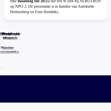
elke
maandag om 20:25
uur live te zien bij AVROTROS
op NPO 2. De presentatie is in handen van Antoinette
Hertsenberg en Fons Hendriks.
Home
Actueel
Uitzendingen
Reacties
Programma-
Veelgestelde
informatie
vragen
Algemene
Privacy
Cookies
voorwaarden
statements