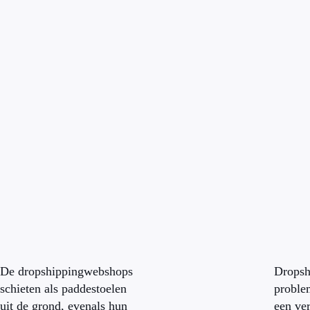
De dropshippingwebshops
Dropsh
schieten als paddestoelen
proble
uit de grond, evenals hun
een ver