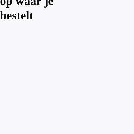
op waar je
bestelt