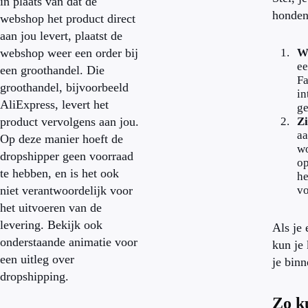
in plaats van dat de
honden 
webshop het product direct
aan jou levert, plaatst de
webshop weer een order bij
Wa
ee
een groothandel. Die
Fa
groothandel, bijvoorbeeld
in
AliExpress, levert het
ge
product vervolgens aan jou.
Zi
aa
Op deze manier hoeft de
wo
dropshipper geen voorraad
op
te hebben, en is het ook
he
niet verantwoordelijk voor
vo
het uitvoeren van de
levering. Bekijk ook
Als je 
onderstaande animatie voor
kun je 
een uitleg over
je binn
dropshipping.
Zo k