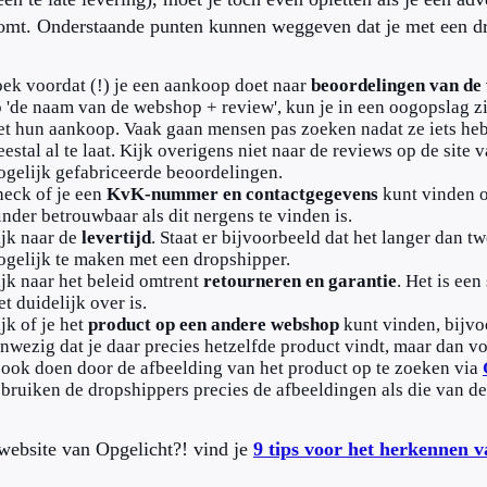
omt. Onderstaande punten kunnen weggeven dat je met een dr
ek voordat (!) je een aankoop doet naar
beoordelingen van de
 'de naam van de webshop + review', kun je in een oogopslag z
t hun aankoop. Vaak gaan mensen pas zoeken nadat ze iets heb
estal al te laat. Kijk overigens niet naar de reviews op de site 
gelijk gefabriceerde beoordelingen.
eck of je een
KvK-nummer en contactgegevens
kunt vinden o
nder betrouwbaar als dit nergens te vinden is.
jk naar de
levertijd
. Staat er bijvoorbeeld dat het langer dan 
gelijk te maken met een dropshipper.
jk naar het beleid omtrent
retourneren en garantie
. Het is een
et duidelijk over is.
jk of je het
product op een andere webshop
kunt vinden, bijvo
nwezig dat je daar precies hetzelfde product vindt, maar dan voo
 ook doen door de afbeelding van het product op te zoeken via
bruiken de dropshippers precies de afbeeldingen als die van d
website van Opgelicht?! vind je
9 tips voor het herkennen 