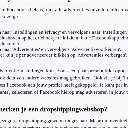
 in Facebook (helaas) niet alle advertenties uitzetten, alleen 
als volgt:
 naar 'Instellingen en Privacy' en vervolgens naar 'Instellingen'
chtsboven op het driehoekje te klikken; in de Facebookapp vind 
chtsonder.
 naar 'Advertenties' en vervolgens 'Advertentievoorkeuren'.
er kun je per adverteerder klikken op 'Advertenties verbergen'.
dvertentie-instellingen kun je ook een paar persoonlijke opties
k data van andere websites mag gebruiken. Ook zie je bij 'in
ses Facebook aan jouw profiel heeft gekoppeld. Je kunt per inte
rants', selecteren of Facebook hierop mag adverteren in jouw t
herken je een dropshippingwebshop?
gezegd is dropshipping gewoon toegestaan. Maar om eventuele
een te late levering), moet je toch even opletten als je een a