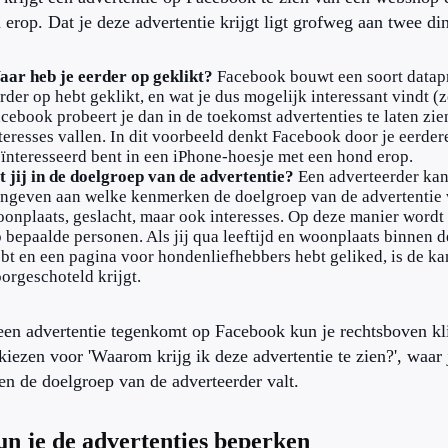
erop. Dat je deze advertentie krijgt ligt grofweg aan twee di
ar heb je eerder op geklikt?
Facebook bouwt een soort datapro
rder op hebt geklikt, en wat je dus mogelijk interessant vindt 
cebook probeert je dan in de toekomst advertenties te laten zie
teresses vallen. In dit voorbeeld denkt Facebook door je eerdere
ïnteresseerd bent in een iPhone-hoesje met een hond erop.
t jij in de doelgroep van de advertentie?
Een adverteerder kan
ngeven aan welke kenmerken de doelgroep van de advertentie v
onplaats, geslacht, maar ook interesses. Op deze manier wordt 
 bepaalde personen. Als jij qua leeftijd en woonplaats binnen 
bt en een pagina voor hondenliefhebbers hebt geliked, is de kan
orgeschoteld krijgt.
een advertentie tegenkomt op Facebook kun je rechtsboven kli
kiezen voor 'Waarom krijg ik deze advertentie te zien?', waar
en de doelgroep van de adverteerder valt.
un je de advertenties beperken