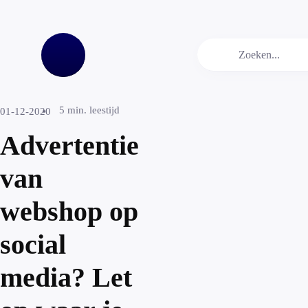
5
min. leestijd
01-12-2020
Advertentie
van
webshop op
social
media? Let