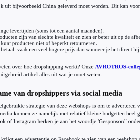
ijk uit bijvoorbeeld China geleverd moet worden. Dit kan voo
nge levertijden (soms tot een aantal maanden).
oducten zijn van slechte kwaliteit en zien er beter uit op de afb
 kunt producten niet of beperkt retourneren.
 betaalt vaak een veel hogere prijs dan wanneer je het direct bi
eten over hoe dropshipping werkt? Onze
AVROTROS-collega
uitgebreid artikel alles uit wat je moet weten.
ame van dropshippers via social media
elgebruikte strategie van deze webshops is om te adverteren 
media kunnen ze namelijk met relatief kleine budgetten heel 
ok of Instagram herken je aan het woordje 'Gesponsord' onde
e krijgt een advertentie op Facebook te zien van een webshop