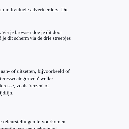
van individuele adverteerders. Dit
. Via je browser doe je dit door
je dit scherm via de drie streepjes
 aan- of uitzetten, bijvoorbeeld of
teressecategorieën' welke
resse, zoals 'reizen' of
ijdlijn.
 teleurstellingen te voorkomen
dvertentie van een webwinkel