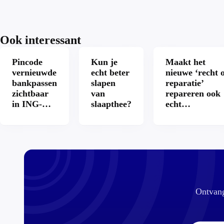
Ook interessant
Pincode
Kun je
Maakt het
vernieuwde
echt beter
nieuwe ‘recht 
bankpassen
slapen
reparatie’
zichtbaar
van
repareren ook
in ING-
slaapthee?
echt
app: is dat
aantrekkelijke
wel veilig?
Ontvang