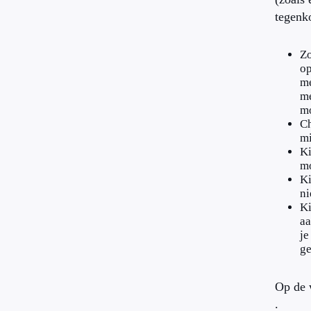
tegenk
Zo
op
me
me
mo
Ch
mi
Ki
mo
Ki
ni
Ki
aa
je
ge
Op de 
.