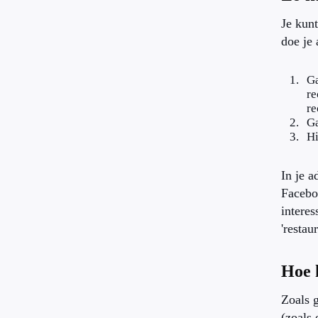
Je kunt
doe je 
Ga
re
re
Ga
Hi
In je a
Faceboo
interes
'restau
Hoe 
Zoals 
(zoals 