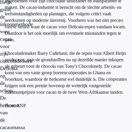
ingrediënten voor zijn chocolade duurzamer en transparanter te
Heijn
maken. De cacao-industrie is berucht om de slechte arbeids- en
gooit
leefomstandigheden op plantages, die volgens critici vaak
de
neerkomen op moderne slavernij. Voorheen was het niet precies
inkoopmethode
vast te stellen waar de cacao voor Delicata-repen vandaan kwam.
voor
Daardoor is het ook moeilijk om eventuele misstanden tegen te
cacao
gaan.
voor
zijn
Chocolademaker Barry Callebaut, die de repen voor Albert Heijn
produceert, gaat de grondstoffen nu op dezelfde manier inkopen
chocolademerk
als gebeurt voor de chocola van Tony's Chocolonely. De cacao
Delicata
komt van een vaste groep boerencoöperaties in Ghana en
op
Ivoorkust, waardoor de herkomst wel duidelijk is. Die coöperaties
de
krijgen ook een premie bovenop de wettelijk vastgestelde
schop.
minimumprijzen voor cacao in de twee West-Afrikaanse landen.
De
herkomst
Bron: ANP
van
de
cacaomassa