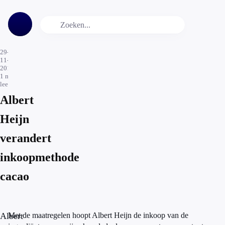
29-
11-
2018
1
min.
leestijd
Albert
Heijn
verandert
inkoopmethode
cacao
Albert
Met de maatregelen hoopt Albert Heijn de inkoop van de