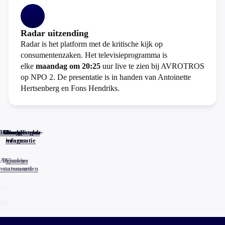
Radar uitzending
Radar is het platform met de kritische kijk op
consumentenzaken. Het televisieprogramma is
elke
maandag om 20:25
uur live te zien bij AVROTROS
op NPO 2. De presentatie is in handen van Antoinette
Hertsenberg en Fons Hendriks.
Home
Actueel
Uitzendingen
Reacties
Programma-
Veelgestelde
informatie
vragen
Algemene
Privacy
Cookies
voorwaarden
statements