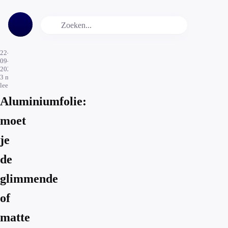
22-
09-
2021
3
min.
leestijd
Aluminiumfolie:
moet
je
de
glimmende
of
matte