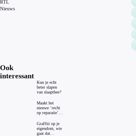
RTL
Nieuws
Ook
interessant
Kun je echt
beter slapen
van slaapthee?
Maakt het
nieuwe ‘recht
op reparatie’
repareren ook
echt
Graffiti op je
aantrekkelijker?
eigendom, wie
gaat dat