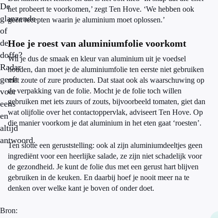
De
het probeert te voorkomen,’ zegt Ten Hove. ‘We hebben ook
glanzende
geen recepten waarin je aluminium moet oplossen.’
of
de
Hoe je roest van aluminiumfolie voorkomt
doffe?
Wil je dus de smaak en kleur van aluminium uit je voedsel
Radar
houden, dan moet je de aluminiumfolie ten eerste niet gebruiken
geeft
met zoute of zure producten. Dat staat ook als waarschuwing op
voor
de verpakking van de folie. Mocht je de folie toch willen
gebruiken met iets zuurs of zouts, bijvoorbeeld tomaten, giet dan
eens
wat olijfolie over het contactoppervlak, adviseert Ten Hove. Op
en
die manier voorkom je dat aluminium in het eten gaat ‘roesten’.
altijd
antwoord.
Ten slotte een geruststelling: ook al zijn aluminiumdeeltjes geen
ingrediënt voor een heerlijke salade, ze zijn niet schadelijk voor
de gezondheid. Je kunt de folie dus met een gerust hart blijven
gebruiken in de keuken. En daarbij hoef je nooit meer na te
denken over welke kant je boven of onder doet.
Bron: