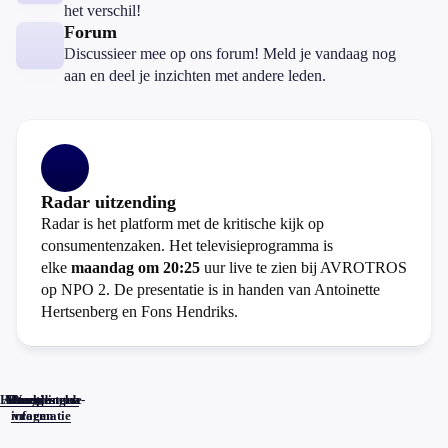
het verschil!
Forum
Discussieer mee op ons forum! Meld je vandaag nog
aan en deel je inzichten met andere leden.
Radar uitzending
Radar is het platform met de kritische kijk op
consumentenzaken. Het televisieprogramma is
elke
maandag om 20:25
uur live te zien bij AVROTROS
op NPO 2. De presentatie is in handen van Antoinette
Hertsenberg en Fons Hendriks.
Home
Actueel
Uitzendingen
Reacties
Programma-
Veelgestelde
informatie
vragen