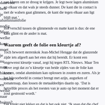
van kleren om ze droog te krijgen. Je legt twee lagen aluminium
daarvoor
op elkaar en dat wals je steeds dunner. De kant die in contact is
heb
met de walsen gaat glimmen, de kant die tegen elkaar aan ligt
je
blijft mat.’
aluminiumfolie
nodig.
Het verschil tussen de glimmende en matte kant is dus: de ene
Maar
kant glimt en de ander is mat.
welke
kant
Waarom geeft de folie een kleurtje af?
moet
Toch beweert sterrenkok Jean-Michel Hengge dat de glanzende
je
zijde iets afgeeft aan het eten dat hij bereidt. Er komt een
nu
ongewenst kleurtje vanaf, zegt hij tegen RTL Nieuws. Maar Ten
naar
Hove zegt dat zo’n kleurtje van beide zijdes van de folie kan
binnen
komen, omdat aluminium kan oplossen in zouten en zuren. Als je
het bijvoorbeeld in contact brengt met azijn, augurken of
vouwen
tomatensap, dan lossen de metaaldeeltjes daarin op. ‘Dat is
en
hetzelfde proces als het roesten van je auto op het moment dat er
welke
zout gestrooid wordt.’
naar
buiten?
Dat klinkt niet lekker en dat is het ook niet. ‘Ik snap dat die chef