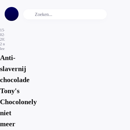
15-
02-
2021
2
min.
leestijd
Anti-
slavernij
chocolade
Tony's
Chocolonely
niet
meer