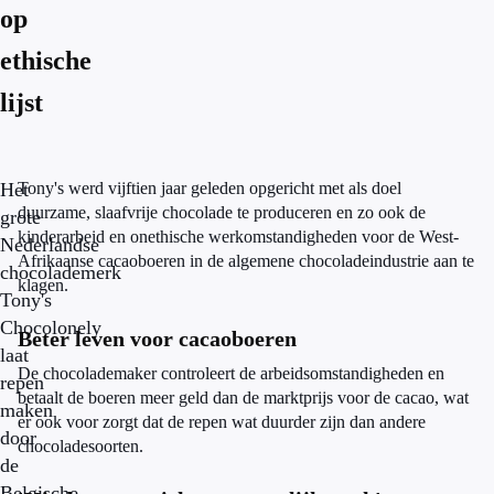
op
ethische
lijst
Het
Tony's werd vijftien jaar geleden opgericht met als doel
duurzame, slaafvrije chocolade te produceren en zo ook de
grote
kinderarbeid en onethische werkomstandigheden voor de West-
Nederlandse
Afrikaanse cacaoboeren in de algemene chocoladeindustrie aan te
chocolademerk
klagen.
Tony's
Chocolonely
Beter leven voor cacaoboeren
laat
De chocolademaker controleert de arbeidsomstandigheden en
repen
betaalt de boeren meer geld dan de marktprijs voor de cacao, wat
maken
er ook voor zorgt dat de repen wat duurder zijn dan andere
door
chocoladesoorten.
de
Belgische