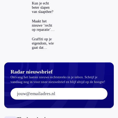
Kun je echt
beter slapen
van slaapthee?
Maakt het
nieuwe ‘recht
op reparatie’
repareren ook
echt
Graffiti op je
aantrekkelijker?
eigendom, wie
gaat dat
betalen?
Radar nieuwsbrief
Ontvang het laatste nieuws rechtstreeks in je inbox. Schrijf je
vandaag nog in voor onze nieuwsbrief en blijf altijd op de hoogte!
E-mailadres: