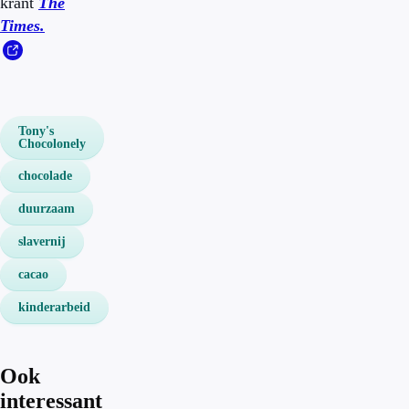
krant
The
Times.
Tony's
Chocolonely
chocolade
duurzaam
slavernij
cacao
kinderarbeid
Ook
interessant