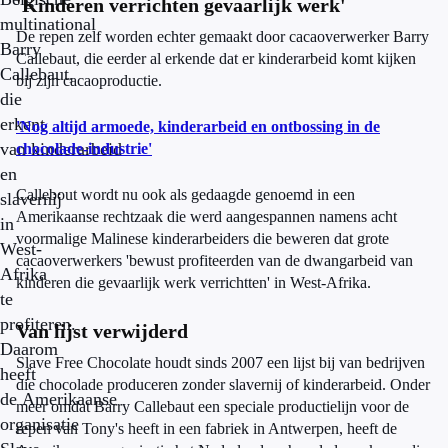
'Kinderen verrichten gevaarlijk werk'
multinational
De repen zelf worden echter gemaakt door cacaoverwerker Barry
Barry
Callebaut, die eerder al erkende dat er kinderarbeid komt kijken
Callebaut,
bij zijn cacaoproductie.
die
erkent
'Nog altijd armoede, kinderarbeid en ontbossing in de
van kinderarbeid
chocolade-industrie'
en
Callebout wordt nu ook als gedaagde genoemd in een
slavernij
Amerikaanse rechtzaak die werd aangespannen namens acht
in
voormalige Malinese kinderarbeiders die beweren dat grote
West-
cacaoverwerkers 'bewust profiteerden van de dwangarbeid van
Afrika
kinderen die gevaarlijk werk verrichtten' in West-Afrika.
te
profiteren.
Van lijst verwijderd
Daarom
Slave Free Chocolate houdt sinds 2007 een lijst bij van bedrijven
heeft
die chocolade produceren zonder slavernij of kinderarbeid. Onder
de Amerikaanse
meer omdat Barry Callebaut een speciale productielijn voor de
organisatie
repen van Tony's heeft in een fabriek in Antwerpen, heeft de