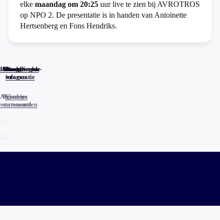
elke
maandag om 20:25
uur live te zien bij AVROTROS
op NPO 2. De presentatie is in handen van Antoinette
Hertsenberg en Fons Hendriks.
Home
Actueel
Uitzendingen
Reacties
Programma-
Veelgestelde
informatie
vragen
Algemene
Privacy
Cookies
voorwaarden
statements