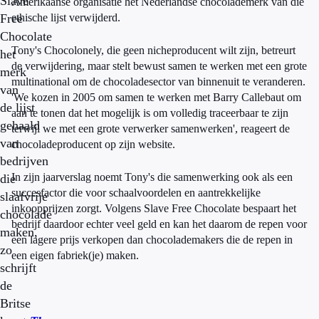
Slave
Amerikaanse organisatie het Nederlandse chocolademerk van die
Free
ethische lijst verwijderd.
Chocolate
Tony's Chocolonely, die geen nicheproducent wilt zijn, betreurt
het
de verwijdering, maar stelt bewust samen te werken met een grote
merk
multinational om de chocoladesector van binnenuit te veranderen.
van
'We kozen in 2005 om samen te werken met Barry Callebaut om
de lijst
aan te tonen dat het mogelijk is om volledig traceerbaar te zijn
gehaald
terwijl we met een grote verwerker samenwerken', reageert de
van
chocoladeproducent op zijn website.
bedrijven
In zijn jaarverslag noemt Tony's die samenwerking ook als een
die
succesfactor die voor schaalvoordelen en aantrekkelijke
slaafvrije
inkoopprijzen zorgt. Volgens Slave Free Chocolate bespaart het
chocolade
bedrijf daardoor echter veel geld en kan het daarom de repen voor
maken,
een lagere prijs verkopen dan chocolademakers die de repen in
zo
een eigen fabriek(je) maken.
schrijft
de
Britse