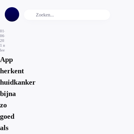
01-
06-
2015
1
min.
leestijd
App
herkent
huidkanker
bijna
zo
goed
als