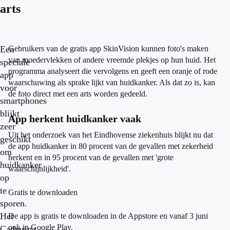
arts
Een
Gebruikers van de gratis app SkinVision kunnen foto's maken
van moedervlekken of andere vreemde plekjes op hun huid. Het
speciale
programma analyseert die vervolgens en geeft een oranje of rode
app
waarschuwing als sprake lijkt van huidkanker. Als dat zo is, kan
voor
de foto direct met een arts worden gedeeld.
smartphones
blijkt
App herkent huidkanker vaak
zeer
Uit het onderzoek van het Eindhovense ziekenhuis blijkt nu dat
geschikt
de app huidkanker in 80 procent van de gevallen met zekerheid
om
herkent en in 95 procent van de gevallen met 'grote
huidkanker
waarschijnlijkheid'.
op
te
Gratis te downloaden
sporen.
Het
De app is gratis te downloaden in de Appstore en vanaf 3 juni
ook in Google Play.
Catharina