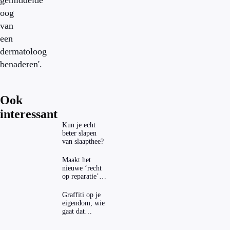
gemiddelde
oog
van
een
dermatoloog
benaderen'.
Ook
interessant
Kun je echt
beter slapen
van slaapthee?
Maakt het
nieuwe ‘recht
op reparatie’
repareren ook
echt
Graffiti op je
aantrekkelijker?
eigendom, wie
gaat dat
betalen?