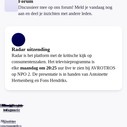
Forum
Discussieer mee op ons forum! Meld je vandaag nog
aan en deel je inzichten met andere leden.
Radar uitzending
Radar is het platform met de kritische kijk op
consumentenzaken. Het televisieprogramma is
elke
maandag om 20:25
uur live te zien bij AVROTROS
op NPO 2. De presentatie is in handen van Antoinette
Hertsenberg en Fons Hendriks.
Home
Actueel
Uitzendingen
Reacties
Programma-
Veelgestelde
informatie
vragen
Algemene
Privacy
Cookies
voorwaarden
statements