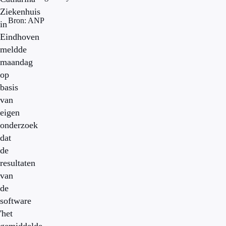
Ziekenhuis
Bron: ANP
in
Eindhoven
meldde
maandag
op
basis
van
eigen
onderzoek
dat
de
resultaten
van
de
software
'het