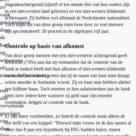
migratieachtergrond (zijzelf of ten minste één van hun ouders zijn
zo
in een niet-westers land geboren) en een niet-westers klinkende
vaak
achternaam. Zij hebben wel allemaal de Nederlandse nationaliteit.
gecontroleerd
Toch blijkt dat van deze groep ruim twee keer zo veel mensen
door
zijn gecontroleerd: 20 procent in de afgelopen vijf jaar.
de
bank
Controle op basis van afkomst
op
Van deze groep mensen met een niet-westerse achtergrond geeft
witwassen
driekwart (74%) aan dat zij vermoeden dat de controle van de
of
bank te maken heeft met hun afkomst of niet-westers klinkende
terrorismefinanciering
naam. Zo laat iemand weten dat zij de naam van haar man draagt,
wiens moeder in Suriname woont. Zij en haar man hebben allebei
–
een fulltime baan. Toch moeten ze hun salarisstroken aan de bank
met
laten zien: iedere keer wanneer zij geld naar zijn moeder
alle
overmaken, krijgen ze controle van de bank.
vervelende
gevolgen
Er zijn meer voorbeelden, zo betreft de controle soms alleen de
van
ene helft van een koppel: “Hoewel mijn vrouw en ik dus samen al
dien.
meer dan 8 jaar een hypotheek bij ING hadden lopen, moest