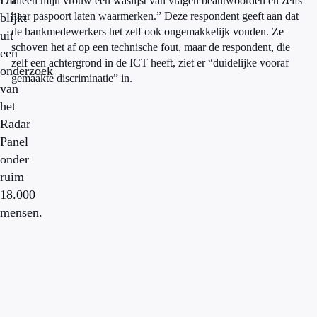
Dit
alleen mijn vrouw een waslijst van vragen beantwoorden en zelfs
haar paspoort laten waarmerken.” Deze respondent geeft aan dat
blijkt
de bankmedewerkers het zelf ook ongemakkelijk vonden. Ze
uit
schoven het af op een technische fout, maar de respondent, die
een
zelf een achtergrond in de ICT heeft, ziet er “duidelijke vooraf
onderzoek
gemaakte discriminatie” in.
van
het
Radar
Panel
onder
ruim
18.000
mensen.