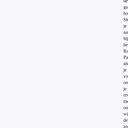
de
ga
ho
Sl
je
aa
bij
he
Ra
Pa
al
je
vo
oo
je
er
me
on
wi
de
zo