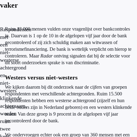
vaker
Respondenten
Ruim 18.000 mensen vulden onze vragenlijst over bankcontroles
in. Daarvan is 1 op de 10 in de afgelopen vijf jaar door de bank
met
gecontroleerd of zij zich schuldig maken aan witwassen of
een
terrorismefinanciering. De bank is wettelijk verplicht om hierop te
niet-
controleren. Maar
Radar
ontving signalen dat bij de selectie voor
westerse
dit soort onderzoeken sprake is van discriminatie.
achtergrond
en
Westers versus niet-westers
niet-
We kijken daarom bij dit onderzoek naar de cijfers van groepen
westers
respondenten met verschillende achtergronden. Ruim 15.500
klinkende
respondenten hebben een westerse achtergrond (zijzelf en hun
achternaam,
beide ouders zijn in Nederland geboren) en een westers klinkende
worden
naam. Van deze groep is 9 procent in de afgelopen vijf jaar
ruim
gecontroleerd door de bank.
twee
We ondervroegen echter ook een groep van 360 mensen met een
keer