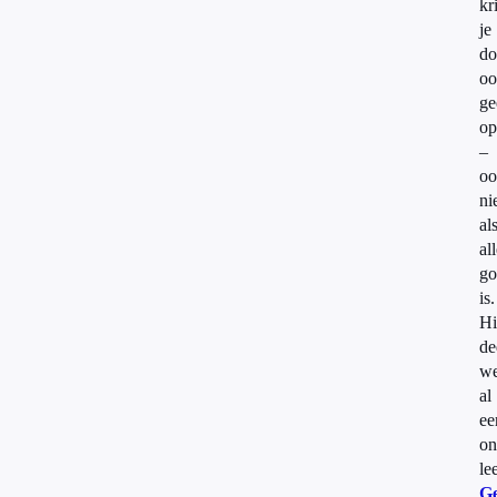
kr
je
do
oo
ge
op
–
oo
ni
al
al
go
is.
Hi
de
w
al
ee
on
le
Ge