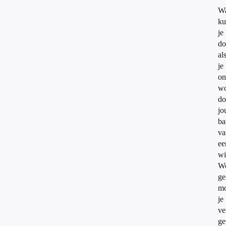
W
ku
je
do
al
je
on
wo
do
jo
ba
v
ee
wi
We
ge
mo
je
ve
ge