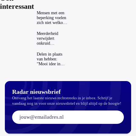
interessant
Mensen met een
beperking voelen
zich niet welkom
op festivals
Meerderheid
verwijdert
onkruid
milieuvriendelijk:
‘Kwestie van
Delen in plaats
bijhouden’
van hebben:
“Mooi idee in
theorie”
Radar nieuwsbrief
Ontvang het laatste nieuws rechtstreeks in je inbox. Schrijf je
vandaag nog in voor onze nieuwsbrief en blijf altijd op de hoogte!
E-mailadres: