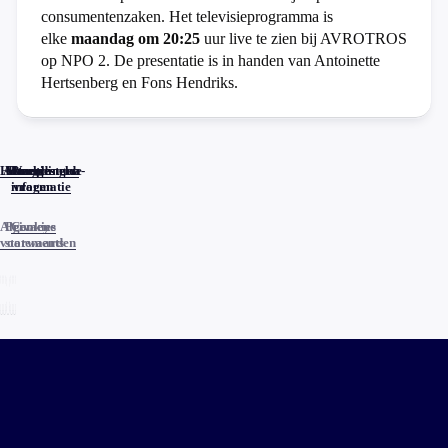
consumentenzaken. Het televisieprogramma is
elke
maandag om 20:25
uur live te zien bij AVROTROS
op NPO 2. De presentatie is in handen van Antoinette
Hertsenberg en Fons Hendriks.
Home
Actueel
Uitzendingen
Reacties
Programma-
Veelgestelde
informatie
vragen
Algemene
Privacy
Cookies
voorwaarden
statements