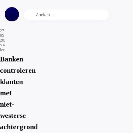
27-
05-
2024
5
min.
leestijd
Banken
controleren
klanten
met
niet-
westerse
achtergrond