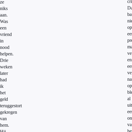
cr
ze
Da
niks
ba
aan.
ni
Was
op
een
ee
vriend
pr
in
ma
nood
ve
helpen.
en
Drie
ee
weken
ve
later
na
had
op
ik
bl
het
al
geld
uit
teruggestort
ee
gekregen
on
van
va
hem.
he
Hij