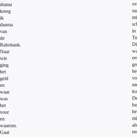
ov
drama
na
kreeg
mi
ik
sc
daarna
in
van
Tu
de
Di
Rabobank.
w
Naar
ee
wie
gr
ging
be
het
vo
geld
me
en
ko
waar
D
was
ba
het
be
voor
mi
en
al
waarom.
ee
Gaat