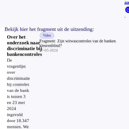
a
.
Bekijk hier het fragment uit de uitzending:
Video
Over het
Fragment: Zijn witwascontroles van de banken
onderzoek naar
kleurenblind?
discriminatie bij
27-05-2024
bankencontroles
De
vragenlijst
over
discriminatie
bij controles
van de bank
is tussen 3
en 23 mei
2024
ingevuld
door 18.347
mensen. We