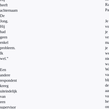
Ra
heeft
Pa
achternaam
De
Jong.
Je
Hij
vo
had
je
geen
ve
enkel
ma
probleem.
je
Ik
we
wel.”
ni
wa
W
Een
va
andere
bli
respondent
de
kreeg
aa
uiteindelijk
va
van
he
een
on
supervisor