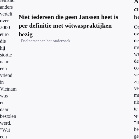
Iemand
A
anders
c
vertelt
Niet iedereen die geen Janssen heet is
b
over
per definitie met witwaspraktijken
O
2000
bezig
ov
euro
de
die
- Deelnemer aan het onderzoek
ma
hij
wa
stortte
de
naar
co
een
ve
vriend
zi
in
ve
Vietnam
me
was
ni
en
te
daar
sp
bestolen
“I
werd.
he
“Wat
ge
een