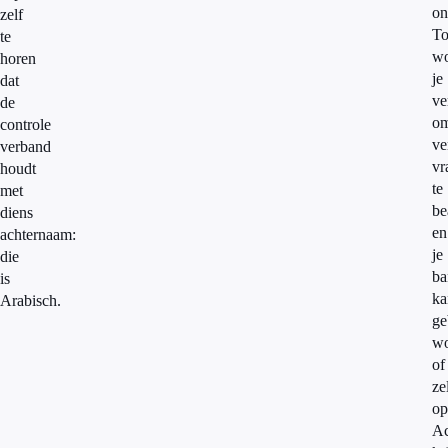
on
zelf
To
te
w
horen
je
dat
ve
de
o
controle
ve
verband
vr
houdt
te
met
be
diens
en
achternaam:
je
die
ba
is
ka
Arabisch.
ge
wo
of
ze
op
Ac