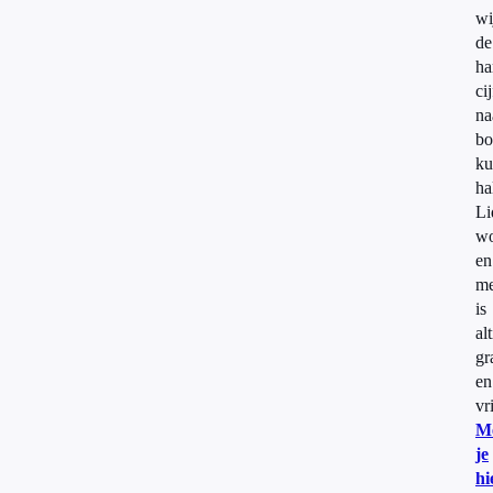
wi
de
ha
ci
na
bo
ku
ha
Li
wo
en
m
is
alt
gr
en
vr
M
je
hi