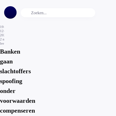
19-
12-
2020
2
min.
leestijd
Banken
gaan
slachtoffers
spoofing
onder
voorwaarden
compenseren