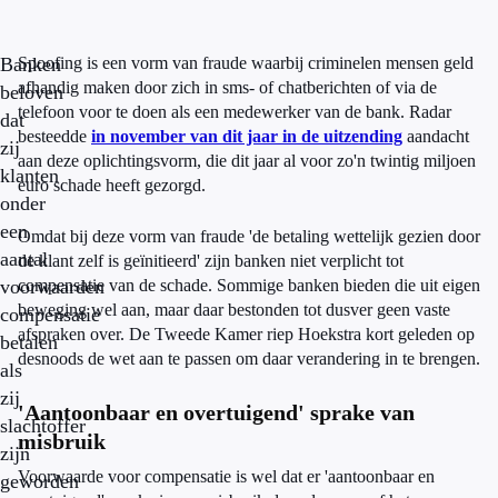
Banken
Spoofing is een vorm van fraude waarbij criminelen mensen geld
afhandig maken door zich in sms- of chatberichten of via de
beloven
telefoon voor te doen als een medewerker van de bank. Radar
dat
besteedde
in november van dit jaar in de uitzending
aandacht
zij
aan deze oplichtingsvorm, die dit jaar al voor zo'n twintig miljoen
klanten
euro schade heeft gezorgd.
onder
een
Omdat bij deze vorm van fraude 'de betaling wettelijk gezien door
aantal
de klant zelf is geïnitieerd' zijn banken niet verplicht tot
voorwaarden
compensatie van de schade. Sommige banken bieden die uit eigen
beweging wel aan, maar daar bestonden tot dusver geen vaste
compensatie
afspraken over. De Tweede Kamer riep Hoekstra kort geleden op
betalen
desnoods de wet aan te passen om daar verandering in te brengen.
als
zij
'Aantoonbaar en overtuigend' sprake van
slachtoffer
misbruik
zijn
Voorwaarde voor compensatie is wel dat er 'aantoonbaar en
geworden