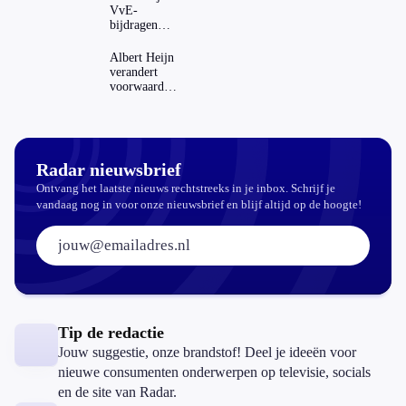
VvE-
bijdragen
stijgen: heeft
dat invloed
Albert Heijn
op je
verandert
hypotheek?
voorwaarden
koopzegels:
mag dat
zomaar?
Radar nieuwsbrief
Ontvang het laatste nieuws rechtstreeks in je inbox. Schrijf je
vandaag nog in voor onze nieuwsbrief en blijf altijd op de hoogte!
E-mailadres:
Tip de redactie
Jouw suggestie, onze brandstof! Deel je ideeën voor
nieuwe consumenten onderwerpen op televisie, socials
en de site van Radar.