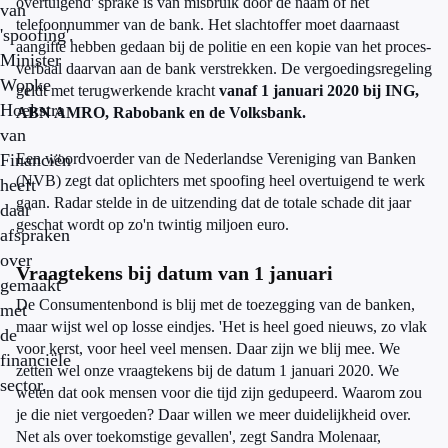
overtuigend' sprake is van misbruik door de naam of het
van
telefoonnummer van de bank. Het slachtoffer moet daarnaast
'spoofing'.
aangifte hebben gedaan bij de politie en een kopie van het proces-
Minister
verbaal daarvan aan de bank verstrekken. De vergoedingsregeling
Wopke
geldt met terugwerkende kracht
vanaf 1 januari 2020 bij ING,
Hoekstra
ABN AMRO, Rabobank en de Volksbank.
van
Financiën
Een woordvoerder van de Nederlandse Vereniging van Banken
(NVB) zegt dat oplichters met spoofing heel overtuigend te werk
heeft
gaan. Radar stelde in de uitzending dat de totale schade dit jaar
daar
geschat wordt op zo'n twintig miljoen euro.
afspraken
over
Vraagtekens bij datum van 1 januari
gemaakt
De Consumentenbond is blij met de toezegging van de banken,
met
maar wijst wel op losse eindjes. 'Het is heel goed nieuws, zo vlak
de
voor kerst, voor heel veel mensen. Daar zijn we blij mee. We
financiële
zetten wel onze vraagtekens bij de datum 1 januari 2020. We
sector.
weten dat ook mensen voor die tijd zijn gedupeerd. Waarom zou
je die niet vergoeden? Daar willen we meer duidelijkheid over.
Net als over toekomstige gevallen', zegt Sandra Molenaar,