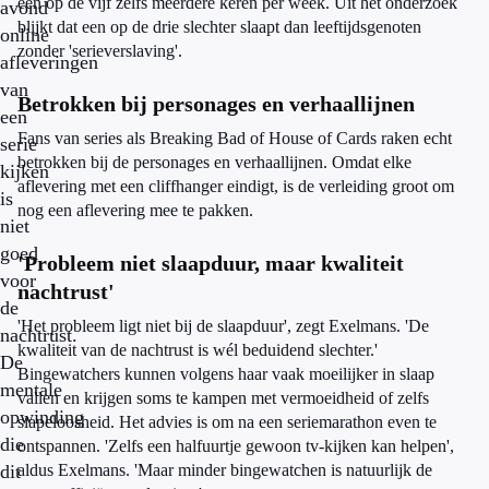
een op de vijf zelfs meerdere keren per week. Uit het onderzoek
avond
blijkt dat een op de drie slechter slaapt dan leeftijdsgenoten
online
zonder 'serieverslaving'.
afleveringen
van
Betrokken bij personages en verhaallijnen
een
Fans van series als Breaking Bad of House of Cards raken echt
serie
betrokken bij de personages en verhaallijnen. Omdat elke
kijken
aflevering met een cliffhanger eindigt, is de verleiding groot om
is
nog een aflevering mee te pakken.
niet
goed
'Probleem niet slaapduur, maar kwaliteit
voor
nachtrust'
de
'Het probleem ligt niet bij de slaapduur', zegt Exelmans. 'De
nachtrust.
kwaliteit van de nachtrust is wél beduidend slechter.'
De
Bingewatchers kunnen volgens haar vaak moeilijker in slaap
mentale
vallen en krijgen soms te kampen met vermoeidheid of zelfs
opwinding
slapeloosheid. Het advies is om na een seriemarathon even te
die
ontspannen. 'Zelfs een halfuurtje gewoon tv-kijken kan helpen',
dit
aldus Exelmans. 'Maar minder bingewatchen is natuurlijk de