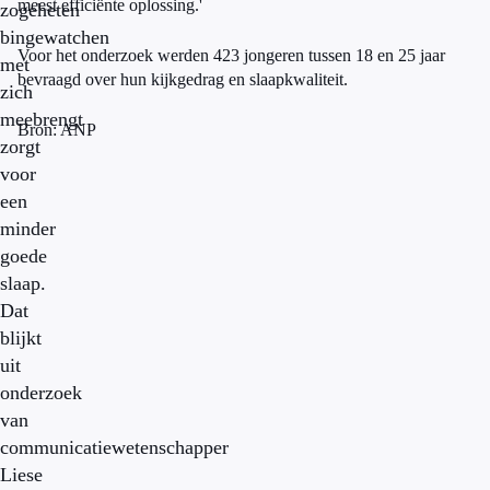
meest efficiënte oplossing.'
zogeheten
bingewatchen
Voor het onderzoek werden 423 jongeren tussen 18 en 25 jaar
met
bevraagd over hun kijkgedrag en slaapkwaliteit.
zich
meebrengt
Bron: ANP
zorgt
voor
een
minder
goede
slaap.
Dat
blijkt
uit
onderzoek
van
communicatiewetenschapper
Liese