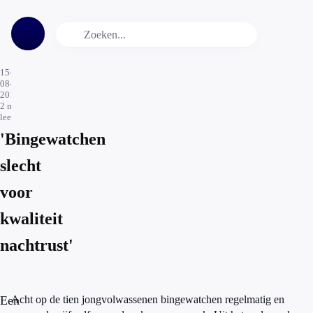
15-
08-
2017
2
min.
leestijd
'Bingewatchen
slecht
voor
kwaliteit
nachtrust'
Een
Acht op de tien jongvolwassenen bingewatchen regelmatig en