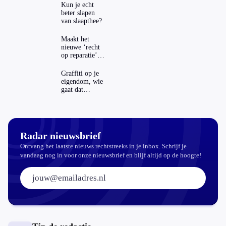
Kun je echt
beter slapen
van slaapthee?
Maakt het
nieuwe ‘recht
op reparatie’
repareren ook
echt
Graffiti op je
aantrekkelijker?
eigendom, wie
gaat dat
betalen?
Radar nieuwsbrief
Ontvang het laatste nieuws rechtstreeks in je inbox. Schrijf je
vandaag nog in voor onze nieuwsbrief en blijf altijd op de hoogte!
E-mailadres: