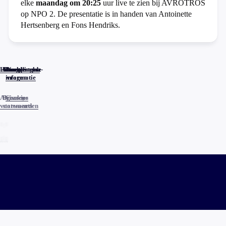
elke
maandag om 20:25
uur live te zien bij AVROTROS
op NPO 2. De presentatie is in handen van Antoinette
Hertsenberg en Fons Hendriks.
Home
Actueel
Uitzendingen
Reacties
Programma-
Veelgestelde
informatie
vragen
Algemene
Privacy
Cookies
voorwaarden
statements