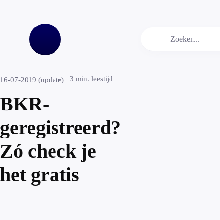
3
min. leestijd
16-07-2019 (update)
BKR-
geregistreerd?
Zó check je
het gratis