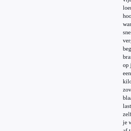
loe
ho
wan
sne
ver
beg
bra
op 
een
kil
zov
bla
las
zel
je 
af 