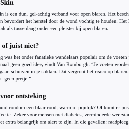
 Skin
n is een dun, gel-achtig verband voor open blaren. Het besch
en bevordert het herstel door de wond vochtig te houden. Het 
ak als tussenlaag onder een pleister bij open blaren.
of juist niet?
ng was het onder fanatieke wandelaars populair om de voeten p
maal geen goed idee, vindt Van Romburgh. “Je voeten worden
 gaan schuiven in je sokken. Dat vergroot het risico op blaren.
at geen pretje.”
voor ontsteking
uid rondom een blaar rood, warm of pijnlijk? Of komt er pus 
fectie. Zeker voor mensen met diabetes, verminderde weerst
et extra belangrijk om alert te zijn. In die gevallen: raadpleeg 