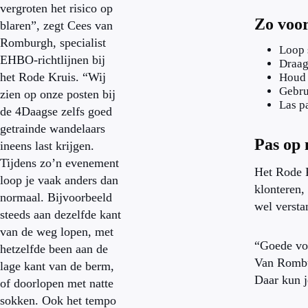
vergroten het risico op
Zo voor
blaren”, zegt Cees van
Romburgh, specialist
Loop 
EHBO-richtlijnen bij
Draag
het Rode Kruis. “Wij
Houd 
Gebru
zien op onze posten bij
Las p
de 4Daagse zelfs goed
getrainde wandelaars
Pas op 
ineens last krijgen.
Tijdens zo’n evenement
Het Rode K
loop je vaak anders dan
klonteren,
normaal. Bijvoorbeeld
wel versta
steeds aan dezelfde kant
van de weg lopen, met
“Goede voo
hetzelfde been aan de
Van Rombur
lage kant van de berm,
Daar kun j
of doorlopen met natte
sokken. Ook het tempo