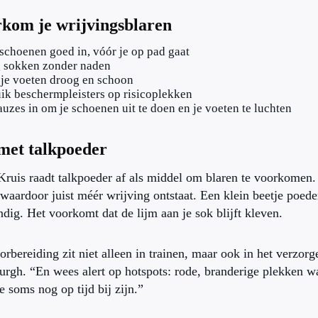
kom je wrijvingsblaren
schoenen goed in, vóór je op pad gaat
 sokken zonder naden
je voeten droog en schoon
ik beschermpleisters op risicoplekken
auzes in om je schoenen uit te doen en je voeten te luchten
met talkpoeder
ruis raadt talkpoeder af als middel om blaren te voorkomen. B
 waardoor juist méér wrijving ontstaat. Een klein beetje poeder
ndig. Het voorkomt dat de lijm aan je sok blijft kleven.
rbereiding zit niet alleen in trainen, maar ook in het verzor
gh. “En wees alert op hotspots: rode, branderige plekken wa
e soms nog op tijd bij zijn.”