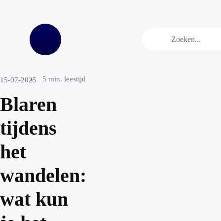
5
min. leestijd
15-07-2025
Blaren
tijdens
het
wandelen:
wat kun