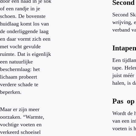
door een naad in je sok
Second
of een randje in je
Second Ski
schoen. De bovenste
wrijving, 
huidlaag komt los van
verband va
de onderliggende laag
en daar vormt zich een
met vocht gevulde
Intapen 
ruimte. Dat is eigenlijk
Een tijdla
een natuurlijke
tape. Hele
beschermlaag: het
juist méér
lichaam probeert
halen, is d
verdere schade te
beperken.
Pas op 
Maar er zijn meer
Wordt de h
oorzaken. “Warmte,
van een in
vochtige voeten en
voeten is h
verkeerd schoeisel