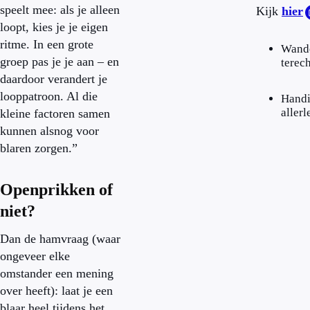
speelt mee: als je alleen
Kijk
hier
loopt, kies je je eigen
ritme. In een grote
Wande
groep pas je je aan – en
terec
daardoor verandert je
looppatroon. Al die
Handi
allerl
kleine factoren samen
kunnen alsnog voor
blaren zorgen.”
Openprikken of
niet?
Dan de hamvraag (waar
ongeveer elke
omstander een mening
over heeft): laat je een
blaar heel tijdens het