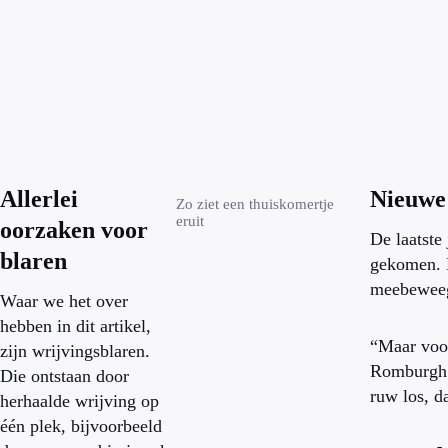
Allerlei
Nieuwe 
Zo ziet een thuiskomertje
eruit
oorzaken voor
De laatste
blaren
gekomen. D
meebeweegt
Waar we het over
hebben in dit artikel,
“Maar voor
zijn wrijvingsblaren.
Romburgh. 
Die ontstaan door
ruw los, d
herhaalde wrijving op
één plek, bijvoorbeeld