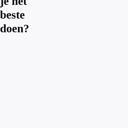
je het
beste
doen?