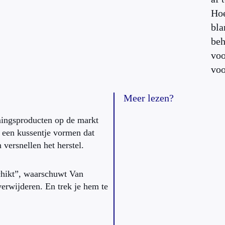
Hoe
bla
beh
voo
voo
Meer lezen?
rmingsproducten op de markt
 een kussentje vormen dat
versnellen het herstel.
schikt”, waarschuwt Van
verwijderen. En trek je hem te