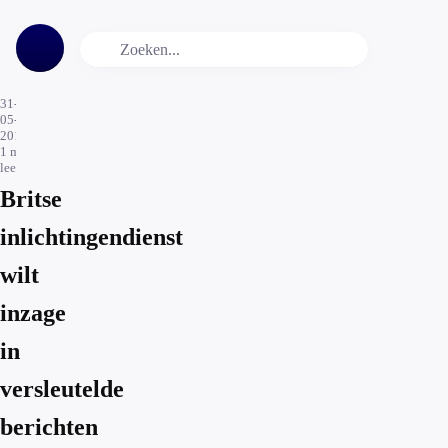
31-
05-
2019
1
min.
leestijd
Britse
inlichtingendienst
wilt
inzage
in
versleutelde
berichten