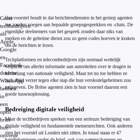
Grote
Het voorstel houdt in dat berichtendiensten in het geniep agenten
toe zouden voegen aan bepaalde groepsgesprekken en -chats. De
techbedrijven
eigenlijke deelnemers van het gesprek zouden daar niks van
als
merken en de geheime dienst zou zo geen codes hoeven te kraken
Apple,
om de berichten te lezen.
Google
en
Techplatformen en telecombedrijven zijn normaal wettelijk
Facebook-
verplicht om allerlei informatie aan autoriteiten over te dragen in
dochter
het belang van nationale veiligheid. Maar tot nu toe hebben ze
WhatsApp
zich altijd verzet tegen elke stap die hun versleutelgeheimen zou
prijsgeven. De Britse agenten zien in hun voorstel daarom een
hebben
goede tussenoplossing.
in
een
Bedreiging digitale veiligheid
open
Maar de techbedrijven spreken van een serieuze bedreiging van
brief
digitale veiligheid en fundamentele mensenrechten. Ook anderen
hun
zien het voorstel uit Londen niet zitten. In totaal staan er 47
onvrede
handtekeningen onder de brief, ook van wetenschappers en