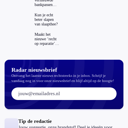
vernieuwde
bankpassen
zichtbaar in
ING-app: is dat
Kun je echt
wel veilig?
beter slapen
van slaapthee?
Maakt het
nieuwe ‘recht
op reparatie’
repareren ook
echt
aantrekkelijker?
Radar nieuwsbrief
Ontvang het laatste nieuws rechtstreeks in je inbox. Schrijf je
vandaag nog in voor onze nieuwsbrief en blijf altijd op de hoogte!
E-mailadres:
Tip de redactie
Jouw suggestie, onze brandstof! Deel je ideeën voor