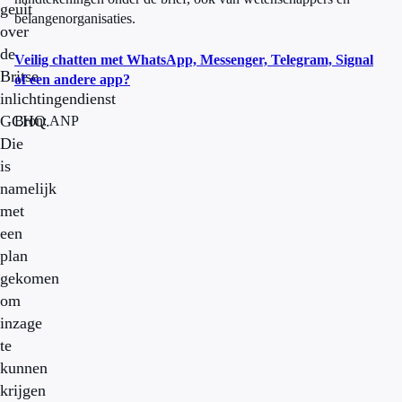
geuit
belangenorganisaties.
over
de
Veilig chatten met WhatsApp, Messenger, Telegram, Signal
Britse
of een andere app?
inlichtingendienst
GCHQ.
Bron: ANP
Die
is
namelijk
met
een
plan
gekomen
om
inzage
te
kunnen
krijgen