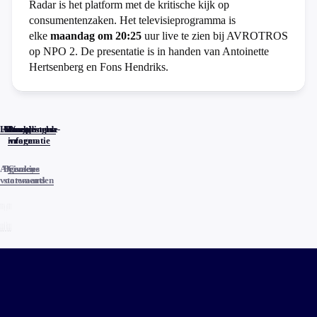
Radar is het platform met de kritische kijk op
consumentenzaken. Het televisieprogramma is
elke
maandag om 20:25
uur live te zien bij AVROTROS
op NPO 2. De presentatie is in handen van Antoinette
Hertsenberg en Fons Hendriks.
Home
Actueel
Uitzendingen
Reacties
Programma-
Veelgestelde
informatie
vragen
Algemene
Privacy
Cookies
voorwaarden
statements