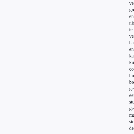
ve
gr
en
ni
te
ve
h
en
ka
ku
co
hu
br
ge
ee
st
ge
ma
st
de