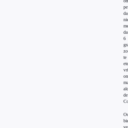
o
pe
da
ni
me
da
6
gr
zo
te
et
vr
on
ma
al
de
Co
O
bi
ve