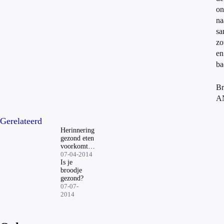
on
na
sa
zo
en
ba
Br
A
Gerelateerd
Herinnering
gezond eten
voorkomt
overgewicht
07-04-2014
Is je
broodje
gezond?
07-07-
2014