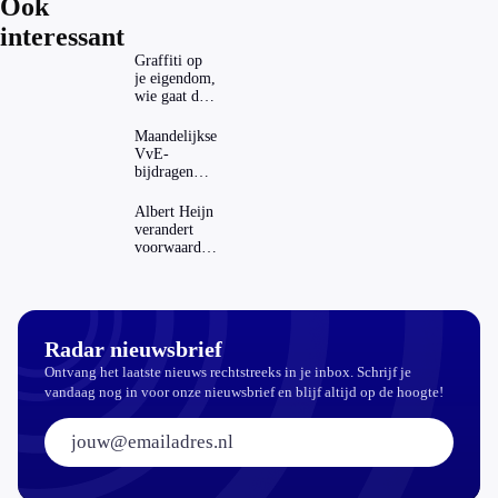
Ook
interessant
Graffiti op
je eigendom,
wie gaat dat
betalen?
Maandelijkse
VvE-
bijdragen
stijgen: heeft
dat invloed
Albert Heijn
op je
verandert
hypotheek?
voorwaarden
koopzegels:
mag dat
zomaar?
Radar nieuwsbrief
Ontvang het laatste nieuws rechtstreeks in je inbox. Schrijf je
vandaag nog in voor onze nieuwsbrief en blijf altijd op de hoogte!
E-mailadres: