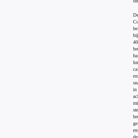
on
D
Co
be
bij
40
br
ba
lu
ca
en
sn
in
ac
mi
st
br
ge
en
de