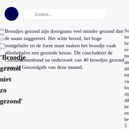
09-
Broodjes gezond zijn doorgaans veel minder gezond dan
S
08-
br
de naam suggereert. Het witte brood, het hoge
2013
be
1
min.
zoutgehalte en de forse maat maken het broodje vaak
leestijd
ev
allesbehalve een gezonde keuze. Dit concludeert de
'Broodje
br
Consumentenbond na onderzoek van 40 broodjes gezond
al
voor de Gezondgids van deze maand.
gezond
dr
tot
niet
vi
bo
zo
zi
gezond'
di
be
en
be
5