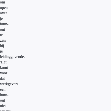
om
open
over
je
burn-
out
te
zijn
bij
je
leidinggevende.
'Het
komt
voor
dat
werkgevers
een
burn-
out
niet