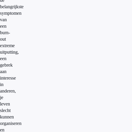
de
belangrijkste
symptomen
van
een
burn-
out
extreme
uitputting,
een
gebrek
aan
interesse
in
anderen,
je
leven
slecht
kunnen
organiseren
en