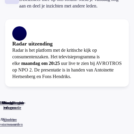
aan en deel je inzichten met andere leden.
Radar uitzending
Radar is het platform met de kritische kijk op
consumentenzaken. Het televisieprogramma is
elke
maandag om 20:25
uur live te zien bij AVROTROS
op NPO 2. De presentatie is in handen van Antoinette
Hertsenberg en Fons Hendriks.
Home
Actueel
Uitzendingen
Reacties
Programma-
Veelgestelde
informatie
vragen
Algemene
Privacy
Cookies
voorwaarden
statements