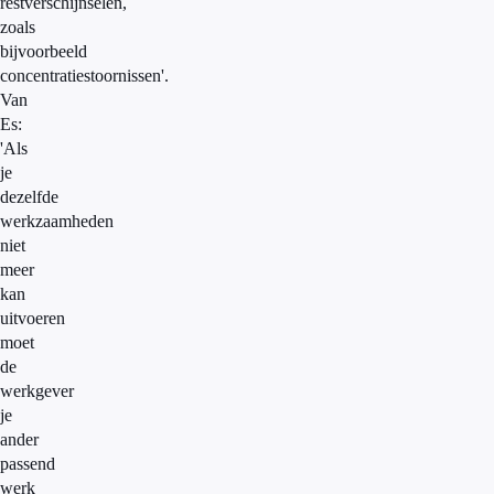
restverschijnselen,
zoals
bijvoorbeeld
concentratiestoornissen'.
Van
Es:
'Als
je
dezelfde
werkzaamheden
niet
meer
kan
uitvoeren
moet
de
werkgever
je
ander
passend
werk