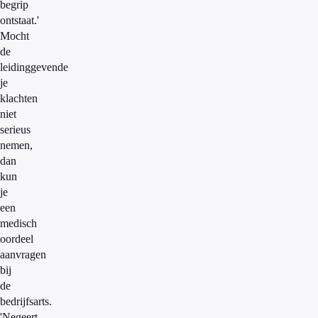
begrip
ontstaat.'
Mocht
de
leidinggevende
je
klachten
niet
serieus
nemen,
dan
kun
je
een
medisch
oordeel
aanvragen
bij
de
bedrijfsarts.
'Negeert