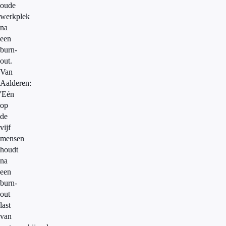
oude
werkplek
na
een
burn-
out.
Van
Aalderen:
'Eén
op
de
vijf
mensen
houdt
na
een
burn-
out
last
van