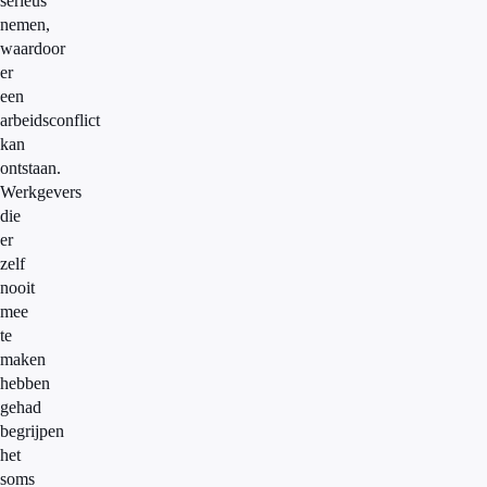
serieus
nemen,
waardoor
er
een
arbeidsconflict
kan
ontstaan.
Werkgevers
die
er
zelf
nooit
mee
te
maken
hebben
gehad
begrijpen
het
soms