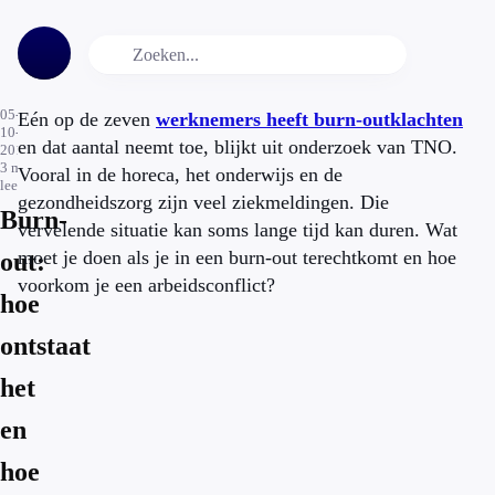
05-
Eén op de zeven
werknemers heeft burn-outklachten
10-
en dat aantal neemt toe, blijkt uit onderzoek van TNO.
2019
3
min.
Vooral in de horeca, het onderwijs en de
leestijd
gezondheidszorg zijn veel ziekmeldingen. Die
Burn-
vervelende situatie kan soms lange tijd kan duren. Wat
moet je doen als je in een burn-out terechtkomt en hoe
out:
voorkom je een arbeidsconflict?
hoe
ontstaat
het
en
hoe