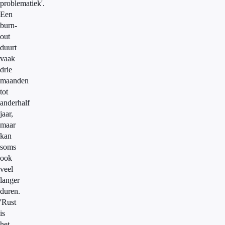
problematiek'.
Een
burn-
out
duurt
vaak
drie
maanden
tot
anderhalf
jaar,
maar
kan
soms
ook
veel
langer
duren.
'Rust
is
het