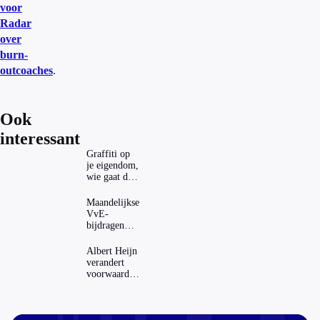
voor
Radar
over
burn-
outcoaches
.
Ook
interessant
Graffiti op
je eigendom,
wie gaat dat
betalen?
Maandelijkse
VvE-
bijdragen
stijgen: heeft
dat invloed
Albert Heijn
op je
verandert
hypotheek?
voorwaarden
koopzegels:
mag dat
zomaar?