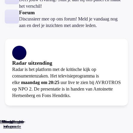
het verschil!
Forum
Discussieer mee op ons forum! Meld je vandaag nog
aan en deel je inzichten met andere leden.
Radar uitzending
Radar is het platform met de kritische kijk op
consumentenzaken. Het televisieprogramma is
elke
maandag om 20:25
uur live te zien bij AVROTROS
op NPO 2. De presentatie is in handen van Antoinette
Hertsenberg en Fons Hendriks.
Home
Actueel
Uitzendingen
Reacties
Programma-
Veelgestelde
informatie
vragen