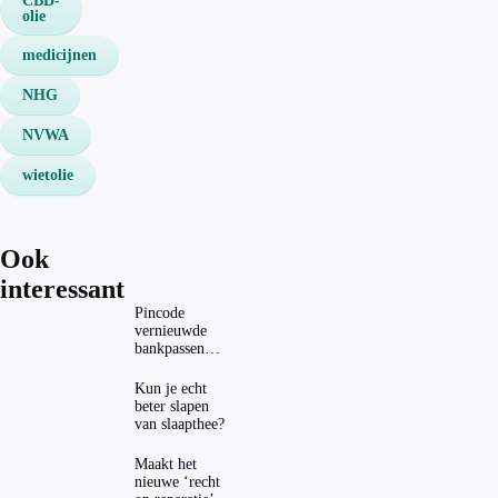
CBD-
olie
medicijnen
NHG
NVWA
wietolie
Ook
interessant
Pincode
vernieuwde
bankpassen
zichtbaar in
ING-app: is dat
Kun je echt
wel veilig?
beter slapen
van slaapthee?
Maakt het
nieuwe ‘recht