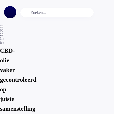
20-
06-
2018
3
min.
leestijd
CBD-
olie
vaker
gecontroleerd
op
juiste
samenstelling