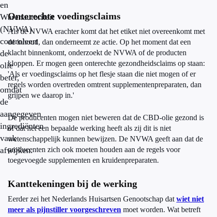
en
Onterechte voedingsclaims
Warenautoriteit
(NVWA)
Als de NVWA erachter komt dat het etiket niet overeenkomt met
controleert
de inhoud, dan onderneemt ze actie. Op het moment dat een
de
klacht binnenkomt, onderzoekt de NVWA of de producten
kloppen. Er mogen geen onterechte gezondheidsclaims op staan:
olie
'Als er voedingsclaims op het flesje staan die niet mogen of er
beter,
regels worden overtreden omtrent supplementenpreparaten, dan
omdat
grijpen we daarop in.'
de
aangegeven
De producenten mogen niet beweren dat de CBD-olie gezond is
ingrediënten
of dat het een bepaalde werking heeft als zij dit is niet
vaak
wetenschappelijk kunnen bewijzen. De NVWA geeft aan dat de
afwijken.
producenten zich ook moeten houden aan de regels voor
toegevoegde supplementen en kruidenpreparaten.
Kanttekeningen bij de werking
Eerder zei het Nederlands Huisartsen Genootschap dat
wiet niet
meer als pijnstiller voorgeschreven
moet worden. Wat betreft