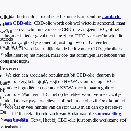
CBD-
Radar besteedde in oktober 2017 in de tv-uitzending
aandacht
aan CBD-olie
. CBD-olie wordt ook wel wietolie genoemd, maar
olie
er is een verschil: in de meeste CBD-olie zit geen THC, of het
wordt
hoort er in ieder geval niet in te zitten. THC is de stof in wiet die
steeds
ervoor zorgt dat je stoned of juist high wordt. Uit eerder
populairder.
onderzoek van Radar blijkt dat de helft van de CBD-gebruikers
Veel
baat heeft bij het middel, maar ook dat sommigen last hebben van
consumenten
bijwerkingen.
beweren
er
'We zien een groeiende populariteit bij CBD-olie, daarom is
controle erg belangrijk', zegt de NVWA. Controle op THC en
baat
andere ingrediënten neemt de NVWA mee in haar reguliere
bij
controle. Wanneer THC niet op het etiket wordt vermeld, wil je
te
niet dat deze psycho-actieve stof toch in de olie zit. Ook komt het
hebben.
voor dat er veel minder van de stof CBD in zit dan op het etiket
De
staat. Dit bleek uit onderzoek van Radar naar
de samenstelling
Nederlandse
van de oliën
. Terwijl het bij CBD-olie juist om die werkzame stof
Voedsel–
te doen is.