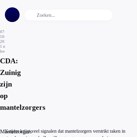
07-
10-
2016
1
min.
leestijd
CDA:
Zuinig
zijn
op
mantelzorgers
Mantelzorgers
Keijzer krijgt veel signalen dat mantelzorgers verstrikt raken in