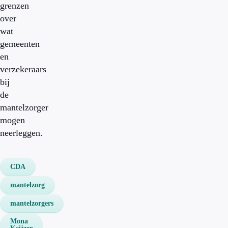
grenzen
over
wat
gemeenten
en
verzekeraars
bij
de
mantelzorger
mogen
neerleggen.
CDA
mantelzorg
mantelzorgers
Mona