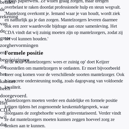
stapels papierwerk. Ze willen graag zorgen, maar dreigen
betalen
overbelast te raken doordat professionele hulp en steun wegvalt.
de
'Mantelzorg overkomt je. Iemand waar je van houdt, wordt ziek
rekening
en natuurlijk ga je dan zorgen. Mantelzorgers leveren daarmee
van
ook een zeer waardevolle bijdrage aan onze samenleving. Het
de
CDA vindt dat wij zuinig moeten zijn op mantelzorgers, zodat zij
grote
het vol kunnen houden.'
zorghervormingen
en
Formele positie
bezuinigingen
In de nota 'Mantelzorgers: wees er zuinig op' doet Keijzer
die
voorstellen om mantelzorgers te ontlasten. Er moet bijvoorbeeld
het
meer oog komen voor de verschillende soorten mantelzorger. Ook
kabinet
is concrete ondersteuning nodig, zoals dagopvang van voldoende
kwaliteit.
heeft
doorgevoerd.
Mantelzorgers moeten verder een duidelijke en formele positie
Het
krijgen tijdens het zogenoemde keukentafelgesprek, waar
CDA
doorgaans de zorgbehoefte wordt geïnventariseerd. Verder vindt
wil
ze dat mantelzorgers moeten kunnen zeggen hoeveel zorg ze
dat
denken aan te kunnen.