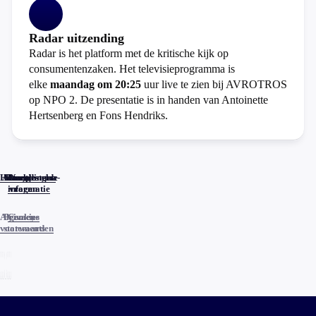
Radar uitzending
Radar is het platform met de kritische kijk op
consumentenzaken. Het televisieprogramma is
elke
maandag om 20:25
uur live te zien bij AVROTROS
op NPO 2. De presentatie is in handen van Antoinette
Hertsenberg en Fons Hendriks.
Home
Actueel
Uitzendingen
Reacties
Programma-
Veelgestelde
informatie
vragen
Algemene
Privacy
Cookies
voorwaarden
statements