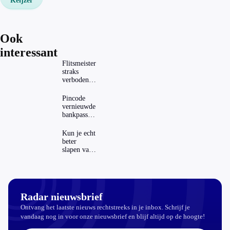
Keijzer
Ook
interessant
Flitsmeister
straks
verboden?
Dit zijn de
regels in
Pincode
Nederland
vernieuwde
en het
bankpassen
buitenland
zichtbaar in
ING-app:
Kun je echt
is dat wel
beter
veilig?
slapen van
slaapthee?
Radar nieuwsbrief
Ontvang het laatste nieuws rechtstreeks in je inbox. Schrijf je
vandaag nog in voor onze nieuwsbrief en blijf altijd op de hoogte!