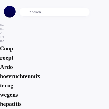
02-
09-
2022
1
min.
leestijd
Coop
roept
Ardo
bosvruchtenmix
terug
wegens
hepatitis