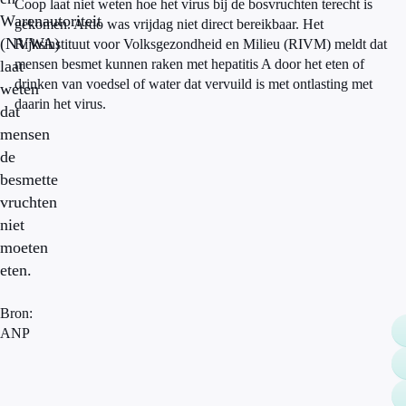
Coop laat niet weten hoe het virus bij de bosvruchten terecht is
Warenautoriteit
gekomen. Ardo was vrijdag niet direct bereikbaar. Het
(NVWA)
Rijksinstituut voor Volksgezondheid en Milieu (RIVM) meldt dat
mensen besmet kunnen raken met hepatitis A door het eten of
laat
drinken van voedsel of water dat vervuild is met ontlasting met
weten
daarin het virus.
dat
mensen
de
besmette
vruchten
niet
moeten
eten.
Bron:
ANP