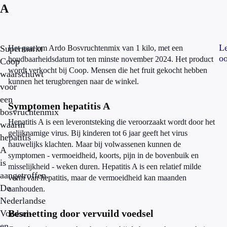
A
L
Supermarkt
Het gaat om Ardo Bosvruchtenmix van 1 kilo, met een
o
houdbaarheidsdatum tot ten minste november 2024. Het product
Coop
wordt verkocht bij Coop. Mensen die het fruit gekocht hebben
waarschuwt
kunnen het terugbrengen naar de winkel.
voor
een
Symptomen hepatitis A
bosvruchtenmix
Hepatitis A is een leverontsteking die veroorzaakt wordt door het
waarin
gelijknamige virus. Bij kinderen tot 6 jaar geeft het virus
hepatitis
nauwelijks klachten. Maar bij volwassenen kunnen de
A
symptomen - vermoeidheid, koorts, pijn in de bovenbuik en
is
misselijkheid - weken duren. Hepatitis A is een relatief milde
aangetroffen.
vorm van hepatitis, maar de vermoeidheid kan maanden
De
aanhouden.
Nederlandse
Besmetting door vervuild voedsel
Voedsel-
en