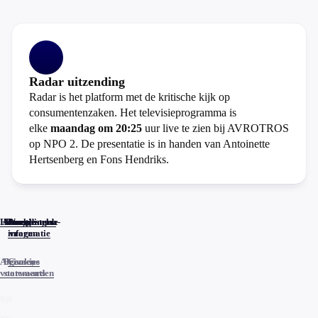
Radar uitzending
Radar is het platform met de kritische kijk op
consumentenzaken. Het televisieprogramma is
elke
maandag om 20:25
uur live te zien bij AVROTROS
op NPO 2. De presentatie is in handen van Antoinette
Hertsenberg en Fons Hendriks.
Home
Actueel
Uitzendingen
Reacties
Programma-
Veelgestelde
informatie
vragen
Algemene
Privacy
Cookies
voorwaarden
statements