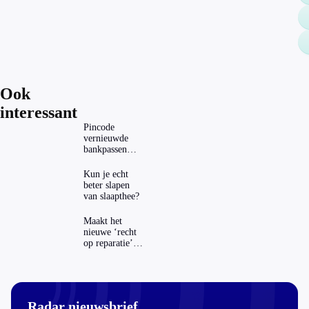
Ook
interessant
Pincode
vernieuwde
bankpassen
zichtbaar in
ING-app: is dat
Kun je echt
wel veilig?
beter slapen
van slaapthee?
Maakt het
nieuwe ‘recht
op reparatie’
repareren ook
echt
aantrekkelijker?
Radar nieuwsbrief