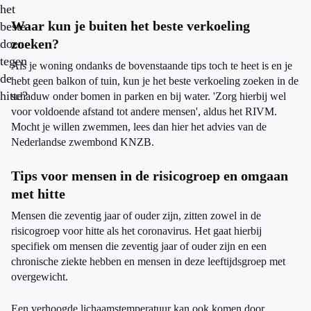
het
Waar kun je buiten het beste verkoeling
beste
zoeken?
doen
tegen
Als je woning ondanks de bovenstaande tips toch te heet is en je
de
hebt geen balkon of tuin, kun je het beste verkoeling zoeken in de
hitte?
schaduw onder bomen in parken en bij water. 'Zorg hierbij wel
voor voldoende afstand tot andere mensen', aldus het RIVM.
Mocht je willen zwemmen, lees dan hier het advies van de
Nederlandse zwembond KNZB.
Tips voor mensen in de risicogroep en omgaan
met hitte
Mensen die zeventig jaar of ouder zijn, zitten zowel in de
risicogroep voor hitte als het coronavirus. Het gaat hierbij
specifiek om mensen die zeventig jaar of ouder zijn en een
chronische ziekte hebben en mensen in deze leeftijdsgroep met
overgewicht.
Een verhoogde lichaamstemperatuur kan ook komen door