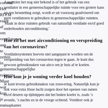
Aangezien het nog niet bekend is of het gebruik van een
corona?
ventilator in een gemeenschappelijke ruimte voor een grotere kans
Het
op een besmetting zorgt, wordt er uit voorzorg geadviseerd om
RIVM
geen ventilatoren te gebruiken in gemeenschappelijke ruimten.
raadt
'Maak in deze ruimten gebruik van natuurlijk ventilatie en/of goed
af
onderhouden airconditioning.'
om
ventilatoren
Hoe zit het met airconditioning en verspreiding
aan
van het coronavirus?
te
Ventilatiesystemen hoeven niet aangepast te worden om de
zetten
verspreiding van het coronavirus tegen te gaan. Je kunt dus
in
gewoon gebruikmaken van airco om je huis af te koelen.
gemeenschappelijke
ruimten.
Hoe kun je je woning verder koel houden?
Maar
Je kunt tevens gebruikmaken van zonwering. Natuurlijk kun je
wat
ook voor extra frisse lucht zorgen door het openen van ramen
kun
en/of deuren op tijdstippen dat het buiten koeler is, zoals ‘s
je
avonds, ‘s nachts en in de vroege ochtend. Ventileer ook je
nu
slaapkamer.