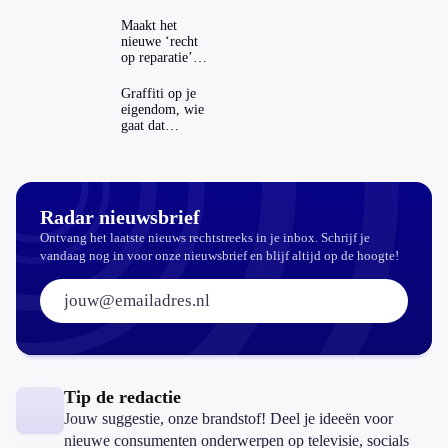
Maakt het
nieuwe ‘recht
op reparatie’
repareren ook
echt
Graffiti op je
aantrekkelijker?
eigendom, wie
gaat dat
betalen?
Radar nieuwsbrief
Ontvang het laatste nieuws rechtstreeks in je inbox. Schrijf je
vandaag nog in voor onze nieuwsbrief en blijf altijd op de hoogte!
E-mailadres:
Tip de redactie
Jouw suggestie, onze brandstof! Deel je ideeën voor
nieuwe consumenten onderwerpen op televisie, socials