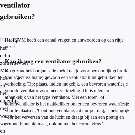
ventilator
gebruiken?
Eindelijk
Het RIVM heeft een aantal vragen en antwoorden op een rijtje
gezet.
het
echte
Kan ik nog een ventilator gebruiken?
zomergevoel!
Maar
De gezondheidsorganisatie meldt dat je voor persoonlijk gebruik
(thuis/gezinssituatie) gewoon een ventilator kunt gebruiken ter
hoe
verkoeling. Tip: plaats, indien mogelijk, een bevroren waterflesje
zit
voor de ventilator voor meer verkoeling. Dit is uiteraard
het
afhankelijk van het type ventilator. Met een toren- of
eigenlijk
kolomventilator is het makkelijker om er een bevroren waterflesje
met
voor te plaatsen. 'Continue ventilatie, 24 uur per dag, is belangrijk
warm
voor het verversen van de lucht en draagt bij aan een prettig en
weer
gezond binnenklimaat, ook nu met het coronavirus.'
en