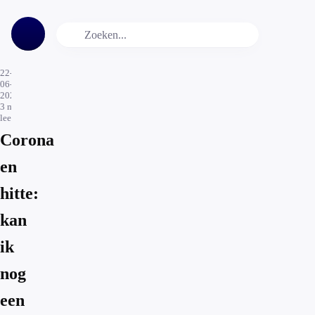
22-
06-
2020
3
min.
leestijd
Corona
en
hitte:
kan
ik
nog
een