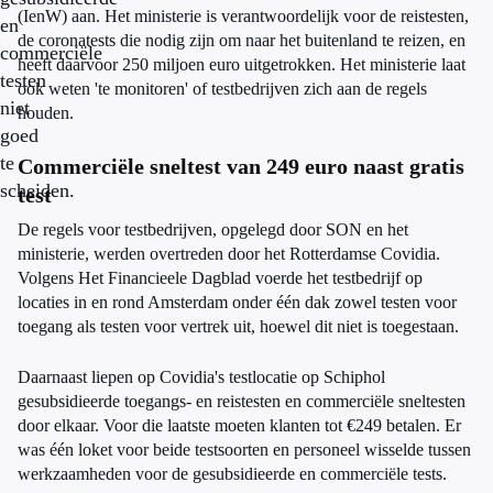
(IenW) aan. Het ministerie is verantwoordelijk voor de reistesten,
en
de coronatests die nodig zijn om naar het buitenland te reizen, en
commerciële
heeft daarvoor 250 miljoen euro uitgetrokken. Het ministerie laat
testen
ook weten 'te monitoren' of testbedrijven zich aan de regels
niet
houden.
goed
te
Commerciële sneltest van 249 euro naast gratis
scheiden.
test
De regels voor testbedrijven, opgelegd door SON en het
ministerie, werden overtreden door het Rotterdamse Covidia.
Volgens Het Financieele Dagblad voerde het testbedrijf op
locaties in en rond Amsterdam onder één dak zowel testen voor
toegang als testen voor vertrek uit, hoewel dit niet is toegestaan.
Daarnaast liepen op Covidia's testlocatie op Schiphol
gesubsidieerde toegangs- en reistesten en commerciële sneltesten
door elkaar. Voor die laatste moeten klanten tot €249 betalen. Er
was één loket voor beide testsoorten en personeel wisselde tussen
werkzaamheden voor de gesubsidieerde en commerciële tests.