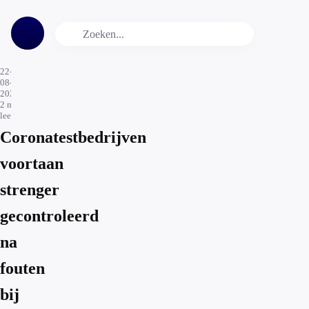
22-
08-
2021
2
min.
leestijd
Coronatestbedrijven
voortaan
strenger
gecontroleerd
na
fouten
bij