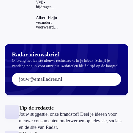
VvE-
bijdragen
stijgen: heeft
dat invloed
Albert Heijn
op je
verandert
hypotheek?
voorwaarden
koopzegels:
mag dat
zomaar?
Radar nieuwsbrief
Ontvang het laatste nieuws rechtstreeks in je inbox. Schrijf je
vandaag nog in voor onze nieuwsbrief en blijf altijd op de hoogte!
E-mailadres:
Tip de redactie
Jouw suggestie, onze brandstof! Deel je ideeën voor
nieuwe consumenten onderwerpen op televisie, socials
en de site van Radar.