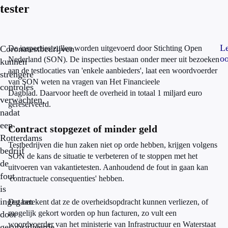
tester
L
Coronatestbedrijven
De inspecties zullen worden uitgevoerd door Stichting Open
oo
Nederland (SON). De inspecties bestaan onder meer uit bezoeken
kunnen
aan de testlocaties van 'enkele aanbieders', laat een woordvoerder
strengere
van SON weten na vragen van Het Financieele
controles
Dagblad. Daarvoor heeft de overheid in totaal 1 miljard euro
verwachten,
gereserveerd.
nadat
een
Contract stopgezet of minder geld
Rotterdams
Testbedrijven die hun zaken niet op orde hebben, krijgen volgens
bedrijf
SON de kans de situatie te verbeteren of te stoppen met het
de
uitvoeren van vakantietesten. Aanhoudend de fout in gaan kan
fout
'contractuele consequenties' hebben.
is
ingegaan
Dat betekent dat ze de overheidsopdracht kunnen verliezen, of
mogelijk gekort worden op hun facturen, zo vult een
door
woordvoerder van het ministerie van Infrastructuur en Waterstaat
gesubsidieerde