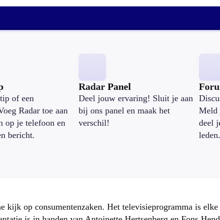
p
Radar Panel
For
tip of een
Deel jouw ervaring! Sluit je aan
Discu
Voeg Radar toe aan
bij ons panel en maak het
Meld 
n op je telefoon en
verschil!
deel 
en bericht.
leden
che kijk op consumentenzaken. Het televisieprogramma is elk
atie is in handen van Antoinette Hertsenberg en Fons Hend