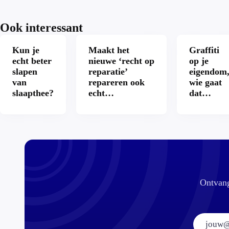
Ook interessant
Kun je
Maakt het
Graffiti
echt beter
nieuwe ‘recht op
op je
slapen
reparatie’
eigendom
van
repareren ook
wie gaat
slaapthee?
echt
dat
aantrekkelijker?
betalen?
Ontvang