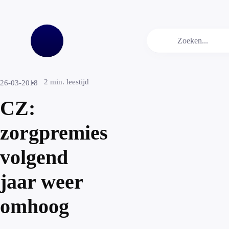
2
min. leestijd
26-03-2018
CZ:
zorgpremies
volgend
jaar weer
omhoog