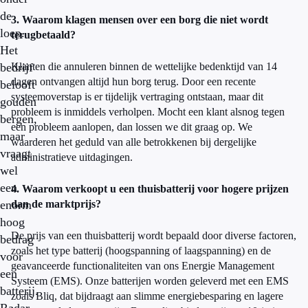
de
3. Waarom klagen mensen over een borg die niet wordt
loep.
terugbetaald?
Het
bedrijf
Klanten die annuleren binnen de wettelijke bedenktijd van 14
dagen ontvangen altijd hun borg terug. Door een recente
belooft
systeemoverstap is er tijdelijk vertraging ontstaan, maar dit
gouden
probleem is inmiddels verholpen. Mocht een klant alsnog tegen
bergen,
een probleem aanlopen, dan lossen we dit graag op. We
maar
waarderen het geduld van alle betrokkenen bij dergelijke
vraagt
administratieve uitdagingen.
wel
een
4. Waarom verkoopt u een thuisbatterij voor hogere prijzen
enorm
dan de marktprijs?
hoog
De prijs van een thuisbatterij wordt bepaald door diverse factoren,
bedrag
zoals het type batterij (hoogspanning of laagspanning) en de
voor
geavanceerde functionaliteiten van ons Energie Management
een
Systeem (EMS). Onze batterijen worden geleverd met een EMS
batterij.
zoals Bliq, dat bijdraagt aan slimme energiebesparing en lagere