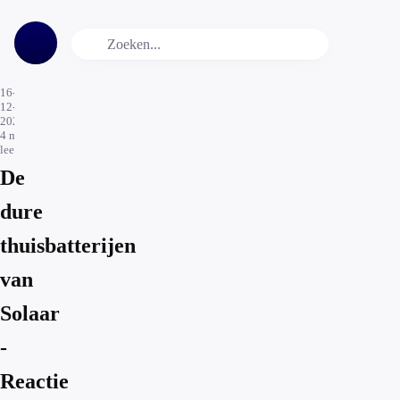
16-
12-
2024
4
min.
leestijd
De
dure
thuisbatterijen
van
Solaar
-
Reactie