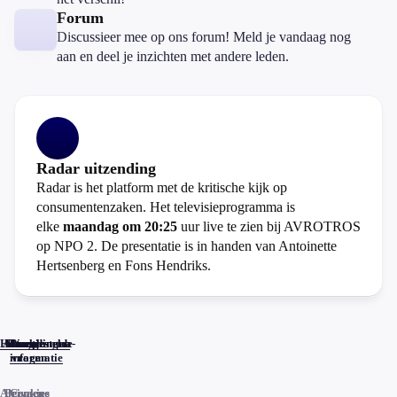
Forum
Discussieer mee op ons forum! Meld je vandaag nog
aan en deel je inzichten met andere leden.
Radar uitzending
Radar is het platform met de kritische kijk op
consumentenzaken. Het televisieprogramma is
elke
maandag om 20:25
uur live te zien bij AVROTROS
op NPO 2. De presentatie is in handen van Antoinette
Hertsenberg en Fons Hendriks.
Home
Actueel
Uitzendingen
Reacties
Programma-
Veelgestelde
informatie
vragen
Algemene
Privacy
Cookies