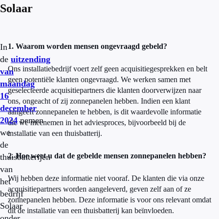
Solaar
In
1. Waarom worden mensen ongevraagd gebeld?
de
uitzending
Ons installatiebedrijf voert zelf geen acquisitiegesprekken en belt
van
geen potentiële klanten ongevraagd. We werken samen met
maandag
geselecteerde acquisitiepartners die klanten doorverwijzen naar
16
ons, ongeacht of zij zonnepanelen hebben. Indien een klant
december
aangeeft zonnepanelen te hebben, is dit waardevolle informatie
2024
nemen
die we meenemen in het adviesproces, bijvoorbeeld bij de
we
installatie van een thuisbatterij.
de
2. Hoe weet u dat de gebelde mensen zonnepanelen hebben?
thuisbatterijen
van
Wij hebben deze informatie niet vooraf. De klanten die via onze
het
acquisitiepartners worden aangeleverd, geven zelf aan of ze
bedrijf
zonnepanelen hebben. Deze informatie is voor ons relevant omdat
Solaar
dit de installatie van een thuisbatterij kan beïnvloeden.
onder