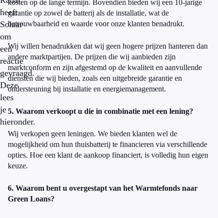
Radar
kosten op de lange termijn. Bovendien bieden wij een 10-jarige
heeft
garantie op zowel de batterij als de installatie, wat de
Solaar
betrouwbaarheid en waarde voor onze klanten benadrukt.
om
Wij willen benadrukken dat wij geen hogere prijzen hanteren dan
een
andere marktpartijen. De prijzen die wij aanbieden zijn
reactie
marktconform en zijn afgestemd op de kwaliteit en aanvullende
gevraagd.
diensten die wij bieden, zoals een uitgebreide garantie en
Deze
ondersteuning bij installatie en energiemanagement.
lees
je
5. Waarom verkoopt u die in combinatie met een lening?
hieronder.
Wij verkopen geen leningen. We bieden klanten wel de
mogelijkheid om hun thuisbatterij te financieren via verschillende
opties. Hoe een klant de aankoop financiert, is volledig hun eigen
keuze.
6. Waarom bent u overgestapt van het Warmtefonds naar
Green Loans?