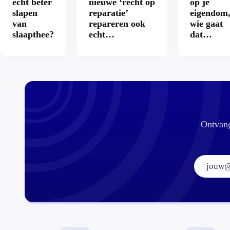
echt beter
nieuwe ‘recht op
op je
slapen
reparatie’
eigendom
van
repareren ook
wie gaat
slaapthee?
echt
dat
aantrekkelijker?
betalen?
Ontvang