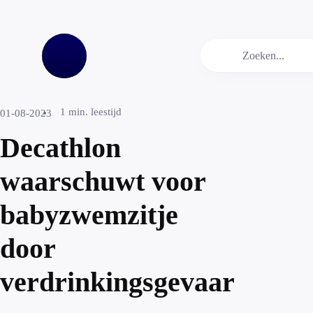
1
min. leestijd
01-08-2023
Decathlon
waarschuwt voor
babyzwemzitje
door
verdrinkingsgevaar