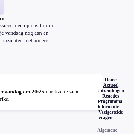
um
ssieer mee op ons forum!
je vandaag nog aan en
je inzichten met andere
.
Home
Actueel
Uitzendingen
e
maandag om 20:25
uur live te zien
Reacties
riks.
Programma-
informatie
Veelgestelde
vragen
Algemene