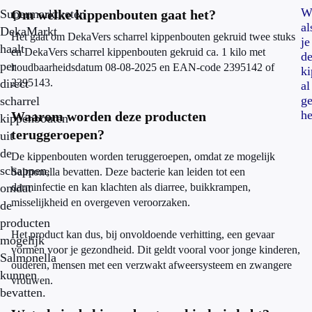
W
Supermarktketen
Om welke kippenbouten gaat het?
al
DekaMarkt
Het gaat om DekaVers scharrel kippenbouten gekruid twee stuks
je
haalt
en DekaVers scharrel kippenbouten gekruid ca. 1 kilo met
d
per
houdbaarheidsdatum 08-08-2025 en EAN-code 2395142 of
ki
direct
2395143.
al
ge
scharrel
he
Waarom worden deze producten
kippenbouten
teruggeroepen?
uit
de
De kippenbouten worden teruggeroepen, omdat ze mogelijk
schappen,
Salmonella bevatten. Deze bacterie kan leiden tot een
omdat
darminfectie en kan klachten als diarree, buikkrampen,
misselijkheid en overgeven veroorzaken.
de
producten
Het product kan dus, bij onvoldoende verhitting, een gevaar
mogelijk
vormen voor je gezondheid. Dit geldt vooral voor jonge kinderen,
Salmonella
ouderen, mensen met een verzwakt afweersysteem en zwangere
kunnen
vrouwen.
bevatten.