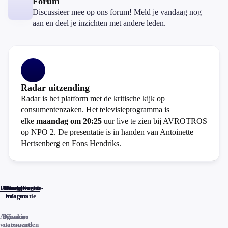
Forum
Discussieer mee op ons forum! Meld je vandaag nog
aan en deel je inzichten met andere leden.
Radar uitzending
Radar is het platform met de kritische kijk op
consumentenzaken. Het televisieprogramma is
elke
maandag om 20:25
uur live te zien bij AVROTROS
op NPO 2. De presentatie is in handen van Antoinette
Hertsenberg en Fons Hendriks.
Home
Actueel
Uitzendingen
Reacties
Programma-
Veelgestelde
informatie
vragen
Algemene
Privacy
Cookies
voorwaarden
statements