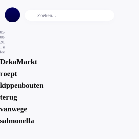
05-
08-
2025
1
min.
leestijd
DekaMarkt
roept
kippenbouten
terug
vanwege
salmonella