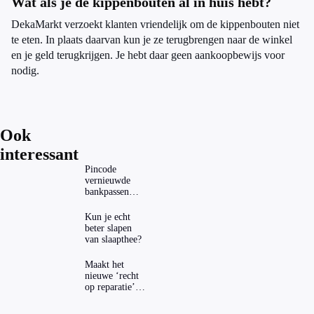
Wat als je de kippenbouten al in huis hebt?
DekaMarkt verzoekt klanten vriendelijk om de kippenbouten niet
te eten. In plaats daarvan kun je ze terugbrengen naar de winkel
en je geld terugkrijgen. Je hebt daar geen aankoopbewijs voor
nodig.
Ook
interessant
Pincode
vernieuwde
bankpassen
zichtbaar in
ING-app: is dat
Kun je echt
wel veilig?
beter slapen
van slaapthee?
Maakt het
nieuwe ‘recht
op reparatie’
repareren ook
echt