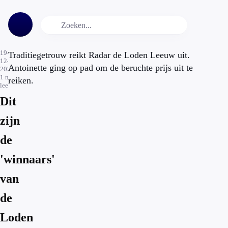
19-
Traditiegetrouw reikt Radar de Loden Leeuw uit.
12-
Antoinette ging op pad om de beruchte prijs uit te
2022
1
min.
reiken.
leestijd
Dit
zijn
de
'winnaars'
van
de
Loden