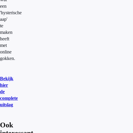
een
'hysterische
aap'
te
maken
heeft
met
online
gokken.
Bekijk
hier
de
complete
uitslag
Ook