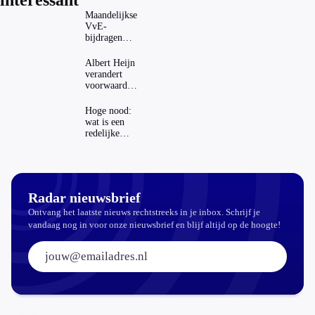
interessant
Maandelijkse
VvE-
bijdragen
stijgen: heeft
dat invloed
Albert Heijn
op je
verandert
hypotheek?
voorwaarden
koopzegels:
mag dat
Hoge nood:
zomaar?
wat is een
redelijke
prijs voor
een openbaar
toilet?
Radar nieuwsbrief
Ontvang het laatste nieuws rechtstreeks in je inbox. Schrijf je
vandaag nog in voor onze nieuwsbrief en blijf altijd op de hoogte!
E-mailadres: