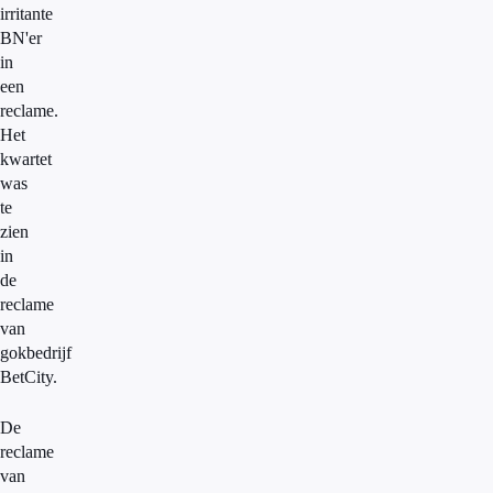
irritante
BN'er
in
een
reclame.
Het
kwartet
was
te
zien
in
de
reclame
van
gokbedrijf
BetCity.
De
reclame
van