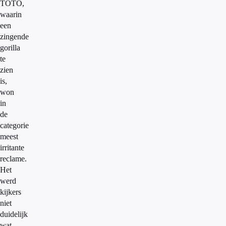
TOTO,
waarin
een
zingende
gorilla
te
zien
is,
won
in
de
categorie
meest
irritante
reclame.
Het
werd
kijkers
niet
duidelijk
wat