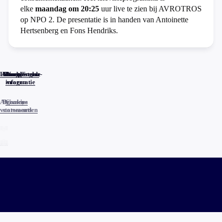
elke
maandag om 20:25
uur live te zien bij AVROTROS
op NPO 2. De presentatie is in handen van Antoinette
Hertsenberg en Fons Hendriks.
Home
Actueel
Uitzendingen
Reacties
Programma-
Veelgestelde
informatie
vragen
Algemene
Privacy
Cookies
voorwaarden
statements