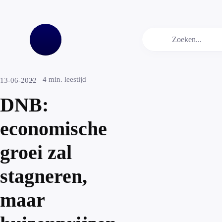
4
min. leestijd
13-06-2022
DNB:
economische
groei zal
stagneren,
maar