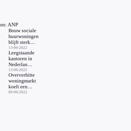
on: ANP
Bouw sociale
huurwoningen
blijft sterk
achter of gaat
13-06-2022
Leegstaande
überhaupt niet
kantoren in
door
Nederland
kunnen
13-06-2022
Oververhitte
omgebouwd
woningmarkt
worden tot
koelt een
minimaal
paar graden
09-06-2022
11.500
af, meer kans
woningen
voor starters