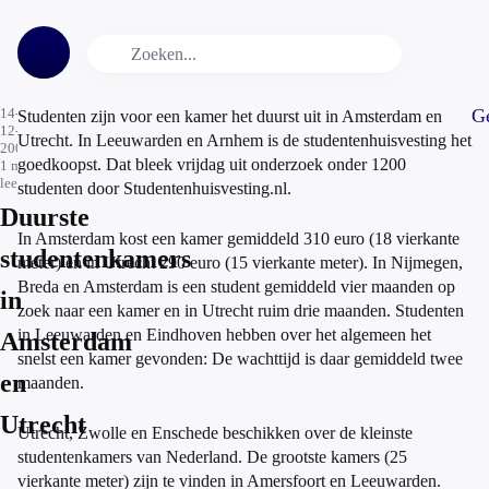
14-
Ge
Studenten zijn voor een kamer het duurst uit in Amsterdam en
12-
Utrecht. In Leeuwarden en Arnhem is de studentenhuisvesting het
2006
goedkoopst. Dat bleek vrijdag uit onderzoek onder 1200
1
min.
leestijd
studenten door Studentenhuisvesting.nl.
Duurste
In Amsterdam kost een kamer gemiddeld 310 euro (18 vierkante
studentenkamers
meter) en in Utrecht 290 euro (15 vierkante meter). In Nijmegen,
Breda en Amsterdam is een student gemiddeld vier maanden op
in
zoek naar een kamer en in Utrecht ruim drie maanden. Studenten
in Leeuwarden en Eindhoven hebben over het algemeen het
Amsterdam
snelst een kamer gevonden: De wachttijd is daar gemiddeld twee
en
maanden.
Utrecht
Utrecht, Zwolle en Enschede beschikken over de kleinste
studentenkamers van Nederland. De grootste kamers (25
vierkante meter) zijn te vinden in Amersfoort en Leeuwarden.