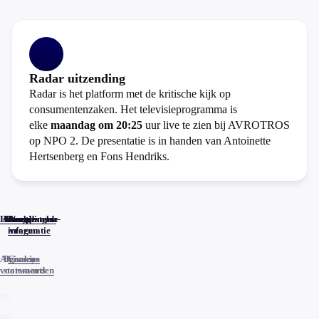
Radar uitzending
Radar is het platform met de kritische kijk op
consumentenzaken. Het televisieprogramma is
elke
maandag om 20:25
uur live te zien bij AVROTROS
op NPO 2. De presentatie is in handen van Antoinette
Hertsenberg en Fons Hendriks.
Home
Actueel
Uitzendingen
Reacties
Programma-
Veelgestelde
informatie
vragen
Algemene
Privacy
Cookies
voorwaarden
statements