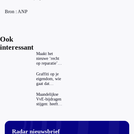
Bron : ANP
Ook
interessant
Maakt het
nieuwe ‘recht
op reparatie’
repareren ook
echt
Graffiti op je
aantrekkelijker?
eigendom, wie
gaat dat
betalen?
Maandelijkse
VvE-bijdragen
stijgen: heeft
dat invloed op
je hypotheek?
Radar nieuwsbrief