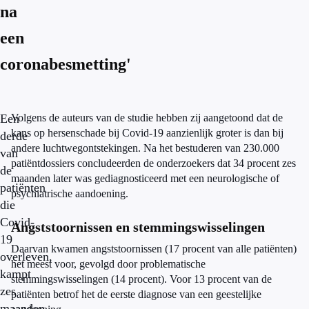
na
een
coronabesmetting'
Een
Volgens de auteurs van de studie hebben zij aangetoond dat de
kans op hersenschade bij Covid-19 aanzienlijk groter is dan bij
derde
andere luchtwegontstekingen. Na het bestuderen van 230.000
van
patiëntdossiers concludeerden de onderzoekers dat 34 procent zes
de
maanden later was gediagnosticeerd met een neurologische of
patiënten
psychiatrische aandoening.
die
Covid-
Angststoornissen en stemmingswisselingen
19
Daarvan kwamen angststoornissen (17 procent van alle patiënten)
overleven,
het meest voor, gevolgd door problematische
kampt
stemmingswisselingen (14 procent). Voor 13 procent van de
zes
patiënten betrof het de eerste diagnose van een geestelijke
maanden