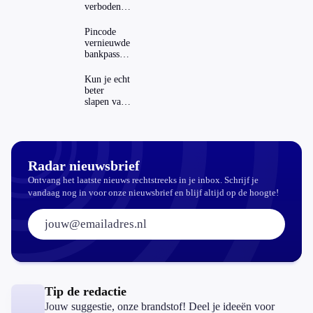
verboden?
Dit zijn de
regels in
Pincode
Nederland
vernieuwde
en het
bankpassen
buitenland
zichtbaar in
ING-app:
Kun je echt
is dat wel
beter
veilig?
slapen van
slaapthee?
Radar nieuwsbrief
Ontvang het laatste nieuws rechtstreeks in je inbox. Schrijf je
vandaag nog in voor onze nieuwsbrief en blijf altijd op de hoogte!
E-mailadres:
Tip de redactie
Jouw suggestie, onze brandstof! Deel je ideeën voor