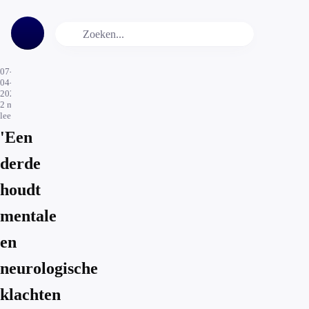
07-
04-
2021
2
min.
leestijd
'Een
derde
houdt
mentale
en
neurologische
klachten