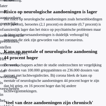
aandoening.
later
Risico op neurologische aandoeningen is lager
met
aantoonbare
Het risico op neurologische aandoeningen zoals hersenbloedingen
geestelijke
(0,6 procent), beroertes (2,1 procent) en dementie (0,7 procent) is
of
aanzienlijk lager dan het risico op psychiatrische problemen maar
de kans op hersenaandoeningen is duidelijk verhoogd bij
neurologische
personen die ziek zijn geworden van het coronavirus.
problemen,
stellen
Kans op mentale of neurologische aandoening
wetenschappers.
44 procent hoger
Het
onderzoek,
De wetenschappers achter de studie onderzochten ter vergelijking
de dossiers van 100.000 grieppatiënten en 236.000 dossiers van
dat
mensen met luchtweginfecties. Bij corona bleek de kans op
woensdag
mentale of neurologische aandoeningen 44 procent hoger te zijn
is
dan bij griep, en 16 procent hoger dan bij andere
verschenen
luchtwegontstekingen.
in
het
'Veel van deze aandoeningen zijn chronisch'