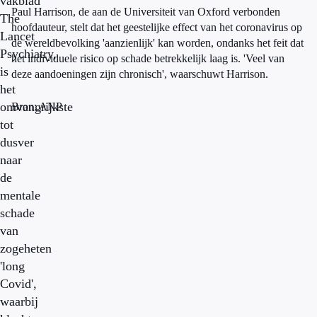
vakblad
Paul Harrison, de aan de Universiteit van Oxford verbonden
The
hoofdauteur, stelt dat het geestelijke effect van het coronavirus op
Lancet
de wereldbevolking 'aanzienlijk' kan worden, ondanks het feit dat
Psychiatry,
het individuele risico op schade betrekkelijk laag is. 'Veel van
is
deze aandoeningen zijn chronisch', waarschuwt Harrison.
het
omvangrijkste
Bron: ANP
tot
dusver
naar
de
mentale
schade
van
zogeheten
'long
Covid',
waarbij