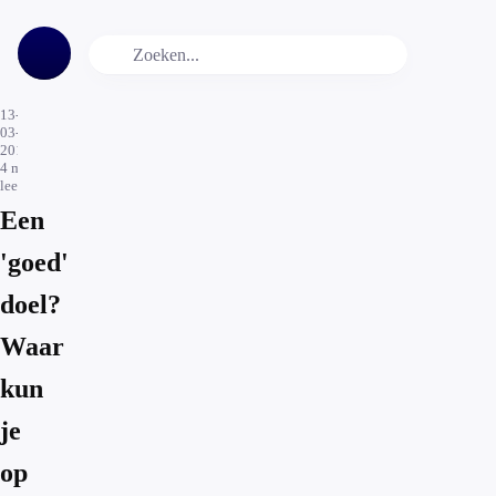
13-
03-
2017
4
min.
leestijd
Een
'goed'
doel?
Waar
kun
je
op