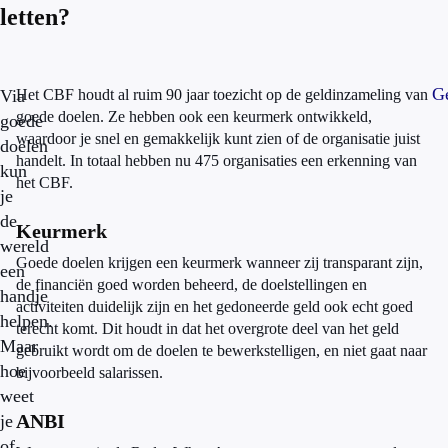
letten?
Ge
Via
Het CBF houdt al ruim 90 jaar toezicht op de geldinzameling van
goede doelen. Ze hebben ook een keurmerk ontwikkeld,
goede
waardoor je snel en gemakkelijk kunt zien of de organisatie juist
doelen
handelt. In totaal hebben nu 475 organisaties een erkenning van
kun
het CBF.
je
de
Keurmerk
wereld
Goede doelen krijgen een keurmerk wanneer zij transparant zijn,
een
de financiën goed worden beheerd, de doelstellingen en
handje
activiteiten duidelijk zijn en het gedoneerde geld ook echt goed
helpen.
terecht komt. Dit houdt in dat het overgrote deel van het geld
Maar
gebruikt wordt om de doelen te bewerkstelligen, en niet gaat naar
hoe
bijvoorbeeld salarissen.
weet
ANBI
je
of