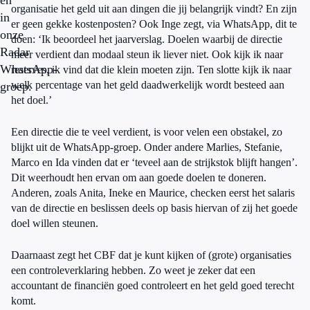
en
organisatie het geld uit aan dingen die jij belangrijk vindt? En zijn
in
er geen gekke kostenposten? Ook Inge zegt, via WhatsApp, dit te
onze
doen: ‘Ik beoordeel het jaarverslag. Doelen waarbij de directie
Radar
meer verdient dan modaal steun ik liever niet. Ook kijk ik naar
WhatsApp-
reserves, ik vind dat die klein moeten zijn. Ten slotte kijk ik naar
welk percentage van het geld daadwerkelijk wordt besteed aan
groep.
het doel.’
Een directie die te veel verdient, is voor velen een obstakel, zo
blijkt uit de WhatsApp-groep. Onder andere Marlies, Stefanie,
Marco en Ida vinden dat er ‘teveel aan de strijkstok blijft hangen’.
Dit weerhoudt hen ervan om aan goede doelen te doneren.
Anderen, zoals Anita, Ineke en Maurice, checken eerst het salaris
van de directie en beslissen deels op basis hiervan of zij het goede
doel willen steunen.
Daarnaast zegt het CBF dat je kunt kijken of (grote) organisaties
een controleverklaring hebben. Zo weet je zeker dat een
accountant de financiën goed controleert en het geld goed terecht
komt.