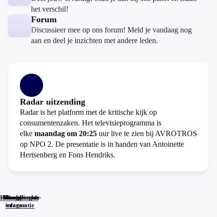
het verschil!
Forum
Discussieer mee op ons forum! Meld je vandaag nog
aan en deel je inzichten met andere leden.
Radar uitzending
Radar is het platform met de kritische kijk op
consumentenzaken. Het televisieprogramma is
elke
maandag om 20:25
uur live te zien bij AVROTROS
op NPO 2. De presentatie is in handen van Antoinette
Hertsenberg en Fons Hendriks.
Home
Actueel
Uitzendingen
Reacties
Programma-
Veelgestelde
informatie
vragen