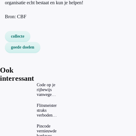
organisatie echt bestaat en kun je helpen!
Bron: CBF
collecte
goede doelen
Ook
interessant
Code op je
rijbewijs
vanwege
AD(H)D of
autisme?
Flitsmeister
Zo
straks
verwijder
verboden?
je hem
Dit zijn de
regels in
Pincode
Nederland
vernieuwde
en het
bankpassen