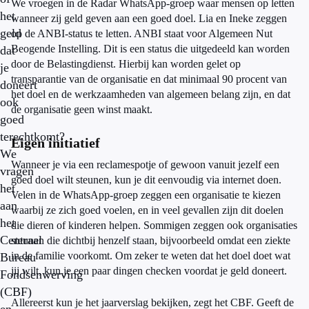
We vroegen in de Radar WhatsApp-groep waar mensen op letten
het
wanneer zij geld geven aan een goed doel. Lia en Ineke zeggen
geld
op de ANBI-status te letten. ANBI staat voor Algemeen Nut
Beogende Instelling. Dit is een status die uitgedeeld kan worden
dat
door de Belastingdienst. Hierbij kan worden gelet op
je
transparantie van de organisatie en dat minimaal 90 procent van
doneert
het doel en de werkzaamheden van algemeen belang zijn, en dat
ook
de organisatie geen winst maakt.
goed
terechtkomt?
Eigen initiatief
We
Wanneer je via een reclamespotje of gewoon vanuit jezelf een
vragen
goed doel wilt steunen, kun je dit eenvoudig via internet doen.
het
Velen in de WhatsApp-groep zeggen een organisatie te kiezen
aan
waarbij ze zich goed voelen, en in veel gevallen zijn dit doelen
het
die dieren of kinderen helpen. Sommigen zeggen ook organisaties
Centraal
steunen die dichtbij henzelf staan, bijvoorbeeld omdat een ziekte
in de familie voorkomt. Om zeker te weten dat het doel doet wat
Bureau
jij wilt, kun je een paar dingen checken voordat je geld doneert.
Fondsenwerving
(CBF)
Allereerst kun je het jaarverslag bekijken, zegt het CBF. Geeft de