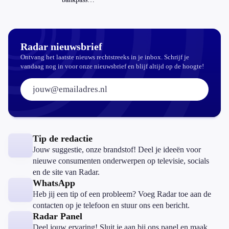
buitenland
zichtbaar in
ING-app:
is dat wel
veilig?
Radar nieuwsbrief
Ontvang het laatste nieuws rechtstreeks in je inbox. Schrijf je
vandaag nog in voor onze nieuwsbrief en blijf altijd op de hoogte!
E-mailadres:
Tip de redactie
Jouw suggestie, onze brandstof! Deel je ideeën voor
nieuwe consumenten onderwerpen op televisie, socials
en de site van Radar.
WhatsApp
Heb jij een tip of een probleem? Voeg Radar toe aan de
contacten op je telefoon en stuur ons een bericht.
Radar Panel
Deel jouw ervaring! Sluit je aan bij ons panel en maak