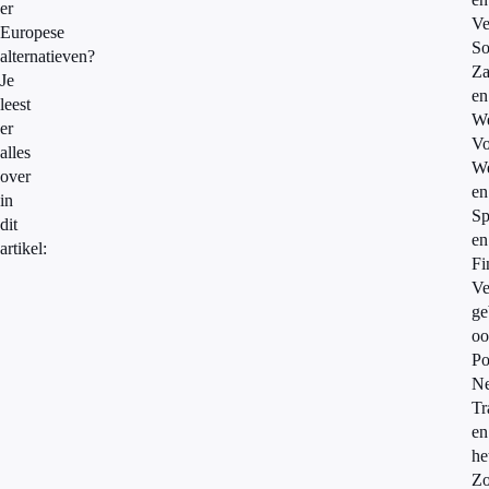
er
Ve
Europese
So
alternatieven?
Za
Je
en
leest
We
er
Vo
alles
We
over
en
in
Sp
dit
en
artikel:
Fi
Ve
ge
oo
Po
Ne
Tr
en
he
Zo