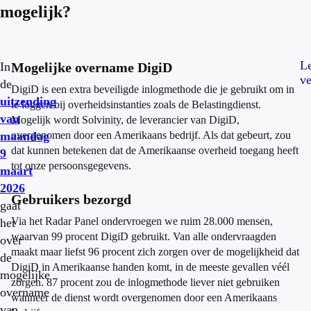
mogelijk?
L
In
Mogelijke overname DigiD
ve
de
DigiD is een extra beveiligde inlogmethode die je gebruikt om in
uitzending
te loggen bij overheidsinstanties zoals de Belastingdienst.
van
Mogelijk wordt Solvinity, de leverancier van DigiD,
maandag
overgenomen door een Amerikaans bedrijf. Als dat gebeurt, zou
dat kunnen betekenen dat de Amerikaanse overheid toegang heeft
9
tot onze persoonsgegevens.
maart
2026
Gebruikers bezorgd
gaat
Via het Radar Panel ondervroegen we ruim 28.000 mensen,
het
waarvan 99 procent DigiD gebruikt. Van alle ondervraagden
over
maakt maar liefst 96 procent zich zorgen over de mogelijkheid dat
de
DigiD in Amerikaanse handen komt, in de meeste gevallen véél
mogelijke
zorgen. 87 procent zou de inlogmethode liever niet gebruiken
overname
wanneer de dienst wordt overgenomen door een Amerikaans
van