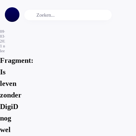
09-
03-
2026
1
min.
leestijd
Fragment:
Is
leven
zonder
DigiD
nog
wel