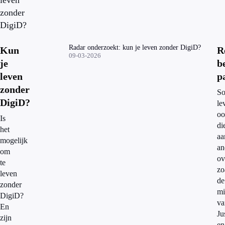
leven
zonder
DigiD?
Radar onderzoekt: kun je leven zonder DigiD?
Kun
R
09-03-2026
je
b
leven
p
zonder
So
DigiD?
le
oo
Is
di
het
aa
mogelijk
an
om
ov
te
zo
leven
de
zonder
mi
DigiD?
va
En
Ju
zijn
en