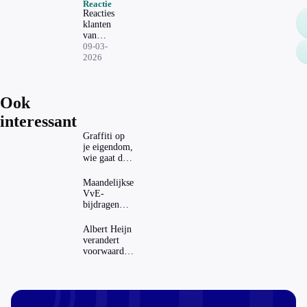
Reactie
Reacties
klanten
van
Solvinity
09-03-
2026
Ook
interessant
Graffiti op
je eigendom,
wie gaat dat
betalen?
Maandelijkse
VvE-
bijdragen
stijgen: heeft
dat invloed
Albert Heijn
op je
verandert
hypotheek?
voorwaarden
koopzegels:
mag dat
zomaar?