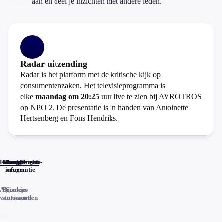
aan en deel je inzichten met andere leden.
Radar uitzending
Radar is het platform met de kritische kijk op
consumentenzaken. Het televisieprogramma is
elke
maandag om 20:25
uur live te zien bij AVROTROS
op NPO 2. De presentatie is in handen van Antoinette
Hertsenberg en Fons Hendriks.
Home
Actueel
Uitzendingen
Reacties
Programma-
Veelgestelde
informatie
vragen
Algemene
Privacy
Cookies
voorwaarden
statements