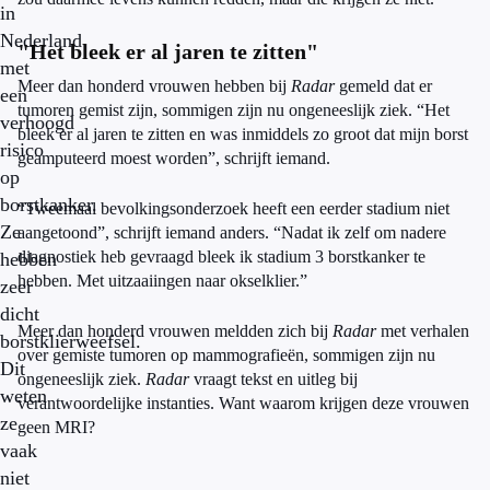
in
Nederland
"Het bleek er al jaren te zitten"
met
Meer dan honderd vrouwen hebben bij
Radar
gemeld dat er
een
tumoren gemist zijn, sommigen zijn nu ongeneeslijk ziek. “Het
verhoogd
bleek er al jaren te zitten en was inmiddels zo groot dat mijn borst
risico
geamputeerd moest worden”, schrijft iemand.
op
borstkanker.
“Tweemaal bevolkingsonderzoek heeft een eerder stadium niet
Ze
aangetoond”, schrijft iemand anders. “Nadat ik zelf om nadere
diagnostiek heb gevraagd bleek ik stadium 3 borstkanker te
hebben
hebben. Met uitzaaiingen naar okselklier.”
zeer
dicht
Meer dan honderd vrouwen meldden zich bij
Radar
met verhalen
borstklierweefsel.
over gemiste tumoren op mammografieën, sommigen zijn nu
Dit
ongeneeslijk ziek.
Radar
vraagt tekst en uitleg bij
weten
verantwoordelijke instanties. Want waarom krijgen deze vrouwen
ze
geen MRI?
vaak
niet