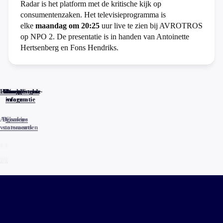
Radar is het platform met de kritische kijk op
consumentenzaken. Het televisieprogramma is
elke
maandag om 20:25
uur live te zien bij AVROTROS
op NPO 2. De presentatie is in handen van Antoinette
Hertsenberg en Fons Hendriks.
Home
Actueel
Uitzendingen
Reacties
Programma-
Veelgestelde
informatie
vragen
Algemene
Privacy
Cookies
voorwaarden
statements