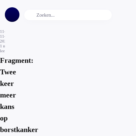
11-
11-
2024
1
min.
leestijd
Fragment:
Twee
keer
meer
kans
op
borstkanker