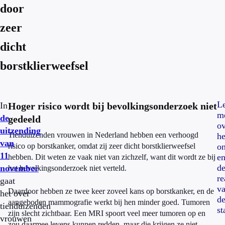
door
zeer
dicht
borstklierweefsel
L
In
Hoger risico wordt bij bevolkingsonderzoek niet
m
de
gedeeld
ov
uitzending
Tienduizenden vrouwen in Nederland hebben een verhoogd
he
van
risico op borstkanker, omdat zij zeer dicht borstklierweefsel
o
11
e
hebben. Dit weten ze vaak niet van zichzelf, want dit wordt ze bij
d
november
het bevolkingsonderzoek niet verteld.
re
gaat
v
Daardoor hebben ze twee keer zoveel kans op borstkanker, en de
het
over
d
aangeboden mammografie werkt bij hen minder goed. Tumoren
tienduizenden
st
zijn slecht zichtbaar. Een MRI spoort veel meer tumoren op en
vrouwen
zou daarmee levens kunnen redden, maar die krijgen ze niet.