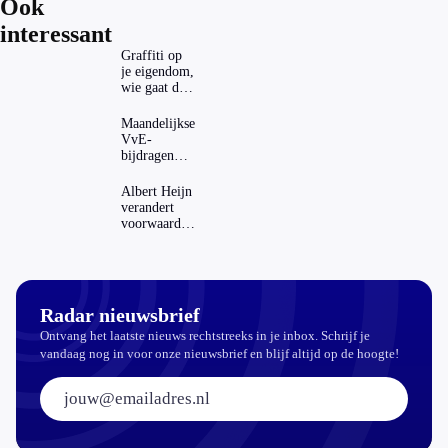
Ook
interessant
Graffiti op
je eigendom,
wie gaat dat
betalen?
Maandelijkse
VvE-
bijdragen
stijgen: heeft
dat invloed
Albert Heijn
op je
verandert
hypotheek?
voorwaarden
koopzegels:
mag dat
zomaar?
Radar nieuwsbrief
Ontvang het laatste nieuws rechtstreeks in je inbox. Schrijf je
vandaag nog in voor onze nieuwsbrief en blijf altijd op de hoogte!
E-mailadres: