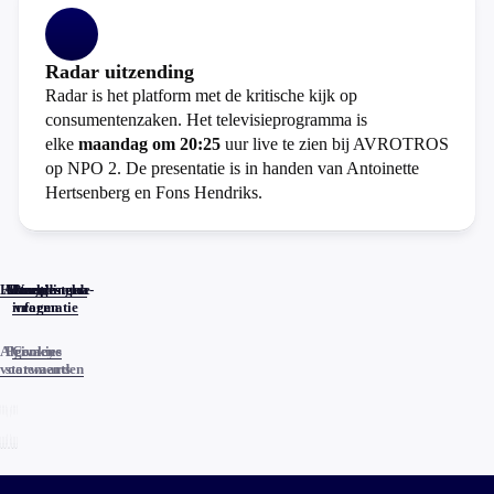
Radar uitzending
Radar is het platform met de kritische kijk op
consumentenzaken. Het televisieprogramma is
elke
maandag om 20:25
uur live te zien bij AVROTROS
op NPO 2. De presentatie is in handen van Antoinette
Hertsenberg en Fons Hendriks.
Home
Actueel
Uitzendingen
Reacties
Programma-
Veelgestelde
informatie
vragen
Algemene
Privacy
Cookies
voorwaarden
statements