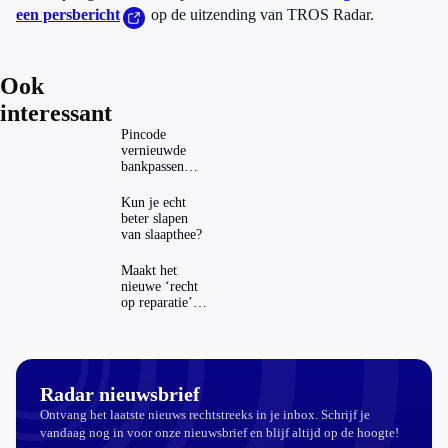
een persbericht
op de uitzending van TROS Radar.
Ook
interessant
Pincode
vernieuwde
bankpassen
zichtbaar in
ING-app: is dat
Kun je echt
wel veilig?
beter slapen
van slaapthee?
Maakt het
nieuwe ‘recht
op reparatie’
repareren ook
echt
aantrekkelijker?
Radar nieuwsbrief
Ontvang het laatste nieuws rechtstreeks in je inbox. Schrijf je
vandaag nog in voor onze nieuwsbrief en blijf altijd op de hoogte!