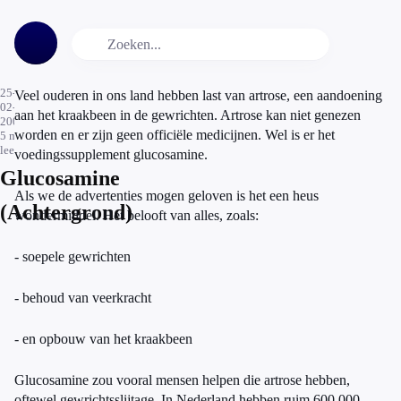
25-
Veel ouderen in ons land hebben last van artrose, een aandoening
02-
aan het kraakbeen in de gewrichten. Artrose kan niet genezen
2008
worden en er zijn geen officiële medicijnen. Wel is er het
5
min.
leestijd
voedingssupplement glucosamine.
Glucosamine
Als we de advertenties mogen geloven is het een heus
(Achtergrond)
wondermiddel. Het belooft van alles, zoals:
- soepele gewrichten
- behoud van veerkracht
- en opbouw van het kraakbeen
Glucosamine zou vooral mensen helpen die artrose hebben,
oftewel gewrichtsslijtage. In Nederland hebben ruim 600.000