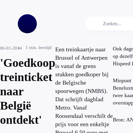
1
min. leestijd
06-01-2014
Ook dagr
Een treinkaartje naar
op dezelf
Brussel of Antwerpen
'Goedkoop
Hispeed 
is vanaf de grens
treinticket
stukken goedkoper bij
Minpunt i
de Belgische
naar
Beneluxt
spoorwegen (NMBS).
twee kaar
Dat schrijft dagblad
België
overstap
Metro. Vanaf
Roosendaal verschilt de
ontdekt'
Bron: A
prijs voor een enkeltje
Brussel 6,50 euro met