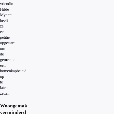
vriendin
Hilde
Mynett
heeft
ze
een
petitie
opgestart
om
de
gemeente
een
bomenkapbeleid
op
te
laten
zetten.
Woongemak
verminderd