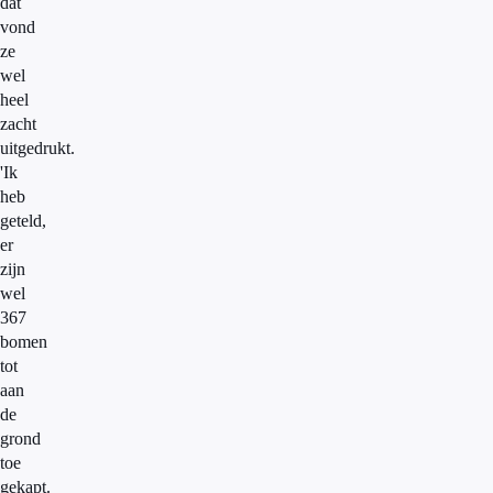
dat
vond
ze
wel
heel
zacht
uitgedrukt.
'Ik
heb
geteld,
er
zijn
wel
367
bomen
tot
aan
de
grond
toe
gekapt.