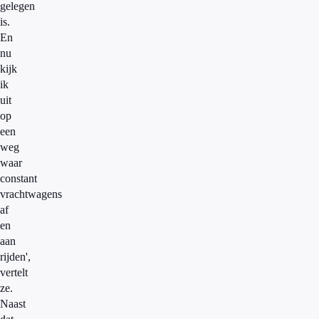
gelegen
is.
En
nu
kijk
ik
uit
op
een
weg
waar
constant
vrachtwagens
af
en
aan
rijden',
vertelt
ze.
Naast