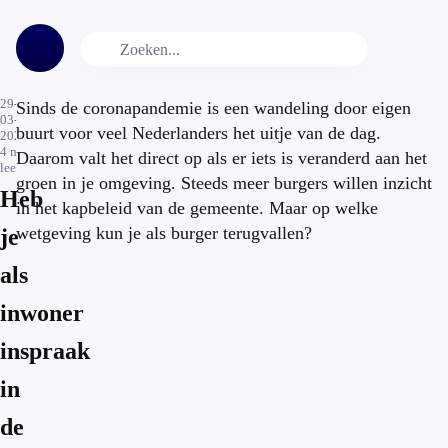
29-
Sinds de coronapandemie is een wandeling door eigen
03-
buurt voor veel Nederlanders het uitje van de dag.
2021
4
min.
Daarom valt het direct op als er iets is veranderd aan het
leestijd
groen in je omgeving. Steeds meer burgers willen inzicht
Heb
in het kapbeleid van de gemeente. Maar op welke
wetgeving kun je als burger terugvallen?
je
als
inwoner
inspraak
in
de