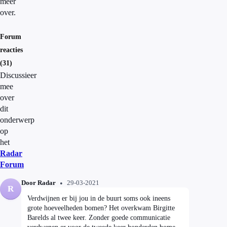
meer
over.
Forum
reacties
(31)
Discussieer
mee
over
dit
onderwerp
op
het
Radar
Forum
Door Radar
29-03-2021
R
Verdwijnen er bij jou in de buurt soms ook ineens
grote hoeveelheden bomen? Het overkwam Birgitte
Barelds al twee keer. Zonder goede communicatie