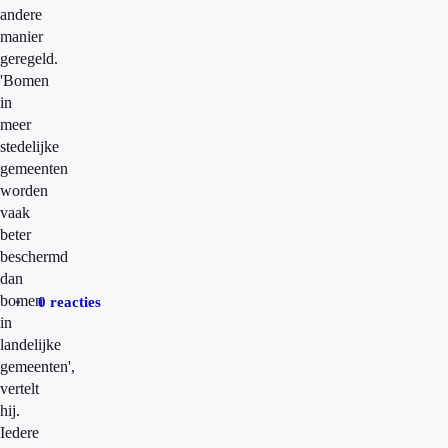
andere
manier
geregeld.
'Bomen
in
meer
stedelijke
gemeenten
worden
vaak
beter
beschermd
dan
bomen
0 reacties
in
landelijke
gemeenten',
vertelt
hij.
Iedere