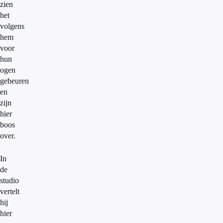
zien
het
volgens
hem
voor
hun
ogen
gebeuren
en
zijn
hier
boos
over.
In
de
studio
vertelt
hij
hier