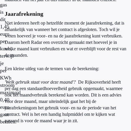
gas
is
Jaarafrekening
dit
Niet iedereen heeft op hetzelfde moment de jaarafrekening, dat is
1,45
afhankelijk van wanneer het contract is afgesloten. Toch wil je
euro
weten hoeveel je voor- en na de jaarafrekening kunt verbruiken.
per
Daarom heeft Radar een overzicht gemaakt met hoeveel je in
kuub,
welke maand kunt verbruiken en wat er overblijft voor de rest van
de maanden.
terwijl
je
Een kleine uitleg van de termen van de berekening:
per
KWh
'Welk gebruik staat voor deze maand'?
De Rijksoverheid heeft
stroom
per dag een standaardhoeveelheid gebruik opgemaakt, waarmee
maximaal
ook het maandverbruik berekend kan worden. Dit is een advies
0,40
voor deze maand, maar uiteindelijk gaat het bij de
euro
jaarafrekeningom het gebruik voor- en na de periode van het
gaat
contract. Wel is het een handig hulpmiddel om te kijken wat
passend is voor de maand waar je in zit.
betalen.