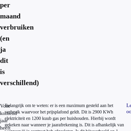
per
maand
verbruiken
(en
ja
dit
is
verschillend)
L
Voor
Belangrijk om te weten: er is een maximum gesteld aan het
o
verbruik waarvoor het prijsplafond geldt. Dit is 2900 KWh
komend
elektriciteit en 1200 kuub gas per huishouden. Hierbij wordt
jaar
gekeken naar wanneer je jaarafrekening is. Dit is afhankelijk van
heeft