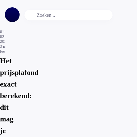
01-
02-
2023
3
min.
leestijd
Het
prijsplafond
exact
berekend:
dit
mag
je