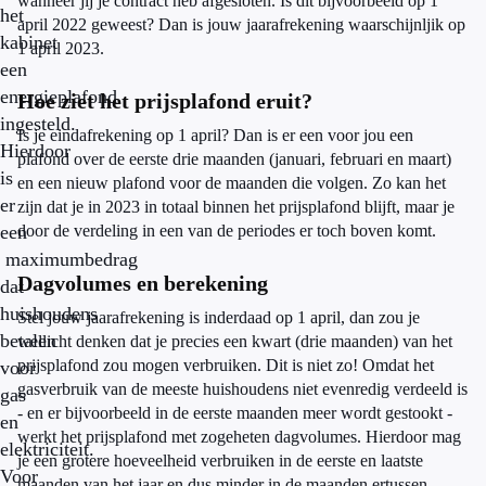
wanneer jij je contract heb afgesloten. Is dit bijvoorbeeld op 1
het
april 2022 geweest? Dan is jouw jaarafrekening waarschijnljik op
kabinet
1 april 2023.
een
energieplafond
Hoe ziet het prijsplafond eruit?
ingesteld.
Is je eindafrekening op 1 april? Dan is er een voor jou een
Hierdoor
plafond over de eerste drie maanden (januari, februari en maart)
is
en een nieuw plafond voor de maanden die volgen. Zo kan het
er
zijn dat je in 2023 in totaal binnen het prijsplafond blijft, maar je
een
door de verdeling in een van de periodes er toch boven komt.
maximumbedrag
Dagvolumes en berekening
dat
huishoudens
Stel jouw jaarafrekening is inderdaad op 1 april, dan zou je
betalen
wellicht denken dat je precies een kwart (drie maanden) van het
prijsplafond zou mogen verbruiken. Dit is niet zo! Omdat het
voor
gasverbruik van de meeste huishoudens niet evenredig verdeeld is
gas
- en er bijvoorbeeld in de eerste maanden meer wordt gestookt -
en
werkt het prijsplafond met zogeheten dagvolumes. Hierdoor mag
elektriciteit.
je een grotere hoeveelheid verbruiken in de eerste en laatste
Voor
maanden van het jaar en dus minder in de maanden ertussen.