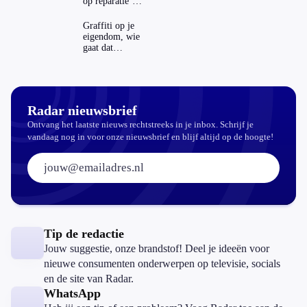
op reparatie’
repareren ook
echt
Graffiti op je
aantrekkelijker?
eigendom, wie
gaat dat
betalen?
Radar nieuwsbrief
Ontvang het laatste nieuws rechtstreeks in je inbox. Schrijf je
vandaag nog in voor onze nieuwsbrief en blijf altijd op de hoogte!
E-mailadres:
Tip de redactie
Jouw suggestie, onze brandstof! Deel je ideeën voor
nieuwe consumenten onderwerpen op televisie, socials
en de site van Radar.
WhatsApp