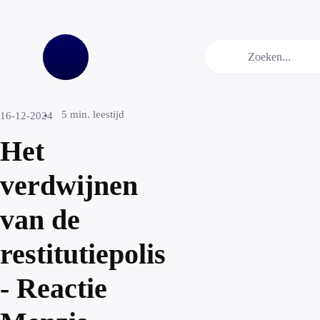
5
min. leestijd
16-12-2024
Het
verdwijnen
van de
restitutiepolis
- Reactie