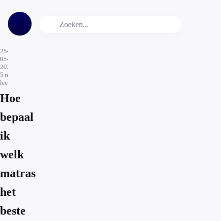
25-
05-
2020
5
min.
leestijd
Hoe
bepaal
ik
welk
matras
het
beste