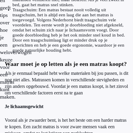
en
bed, gaat het matras snel stinken.
geeft
Traagschuim: Een matras bestaat nooit volledig uit
tips
traagschuim, het is altijd een laag die aan het matras is
toegevoegd. Volgens Nederhorst biedt traagschuim vele
over
voordelen. Ten eerste wordt je doorbloeding niet afgekneld,
hoe
omdat het schuim zich naar je lichaamsvorm voegt. Door
goede doorbloeding heb je het ook minder snel koud in bed.
je
Door een traagschuimlaag ligt er minder druk op je
een
gewrichten en heb je een goede ergonomie, waardoor je een
goede natuurlijke houding hebt.
weloverwogen
keuze
Waar moet je op letten als je een matras koopt?
voor
Als je eenmaal bepaald hebt welke materialen bij jou passen, is dit
een
nog niet alles. Matrassen komen in verschillende stevigheden en
matras
zijn anders opgebouwd. Voordat je een matras koopt, is het zinvol
kunt
om verschillende factoren eerst na te gaan
maken.
Je lichaamsgewicht
Vooral als je zwaarder bent, is het het beste om een harder matras
te kopen. Een zacht matras is voor zware mensen vaak een