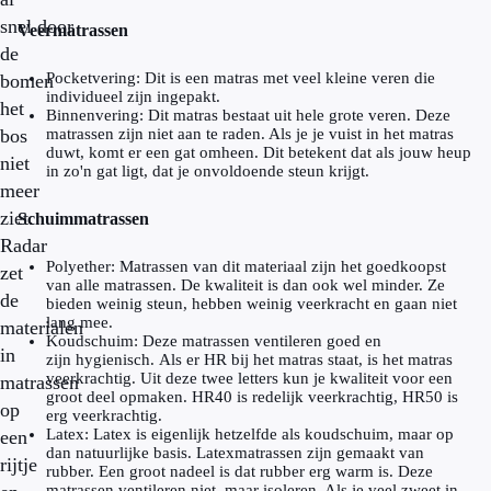
snel door
Veermatrassen
de
Pocketvering: Dit is een matras met veel kleine veren die
bomen
individueel zijn ingepakt.
het
Binnenvering: Dit matras bestaat uit hele grote veren. Deze
bos
matrassen zijn niet aan te raden. Als je je vuist in het matras
duwt, komt er een gat omheen. Dit betekent dat als jouw heup
niet
in zo'n gat ligt, dat je onvoldoende steun krijgt.
meer
ziet.
Schuimmatrassen
Radar
Polyether: Matrassen van dit materiaal zijn het goedkoopst
zet
van alle matrassen. De kwaliteit is dan ook wel minder. Ze
de
bieden weinig steun, hebben weinig veerkracht en gaan niet
lang mee.
materialen
Koudschuim: Deze matrassen ventileren goed en
in
zijn hygienisch. Als er HR bij het matras staat, is het matras
veerkrachtig. Uit deze twee letters kun je kwaliteit voor een
matrassen
groot deel opmaken. HR40 is redelijk veerkrachtig, HR50 is
op
erg veerkrachtig.
Latex: Latex is eigenlijk hetzelfde als koudschuim, maar op
een
dan natuurlijke basis. Latexmatrassen zijn gemaakt van
rijtje
rubber. Een groot nadeel is dat rubber erg warm is. Deze
matrassen ventileren niet, maar isoleren. Als je veel zweet in