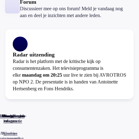
Forum
Discussieer mee op ons forum! Meld je vandaag nog
aan en deel je inzichten met andere leden.
Radar uitzending
Radar is het platform met de kritische kijk op
consumentenzaken. Het televisieprogramma is
elke
maandag om 20:25
uur live te zien bij AVROTROS
op NPO 2. De presentatie is in handen van Antoinette
Hertsenberg en Fons Hendriks.
Home
Actueel
Uitzendingen
Reacties
Programma-
Veelgestelde
informatie
vragen
Algemene
Privacy
Cookies
voorwaarden
statements