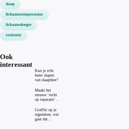
slaap
lichaamstemperatuur
lichaamslengte
restitutie
Ook
interessant
Kun je echt
beter slapen
van slaapthee?
Maakt het
nieuwe ‘recht
op reparatie’
repareren ook
echt
Graffiti op je
aantrekkelijker?
eigendom, wie
gaat dat
betalen?