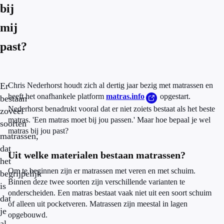
bij
mij
past?
Er
Chris Nederhorst houdt zich al dertig jaar bezig met matrassen en
heeft het onafhankele platform
matras.info
opgestart.
bestaan
Nederhorst benadrukt vooral dat er niet zoiets bestaat als het beste
zoveel
matras. 'Een matras moet bij jou passen.' Maar hoe bepaal je wel
soorten
matras bij jou past?
matrassen,
dat
Uit welke materialen bestaan matrassen?
het
Om te beginnen zijn er matrassen met veren en met schuim.
begrijpelijk
Binnen deze twee soorten zijn verschillende varianten te
is
onderscheiden. Een matras bestaat vaak niet uit een soort schuim
dat
of alleen uit pocketveren. Matrassen zijn meestal in lagen
je
opgebouwd.
al