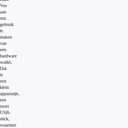
Vos
aan
om
gebruik
te
maken
van
een
hardware
wallet.
Dat
is
een
klein
apparaatje,
een
soort
USB-
stick,
waarmee