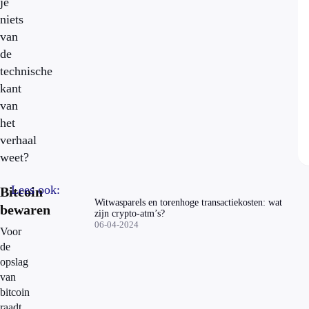
je
niets
van
de
technische
kant
van
het
verhaal
weet?
Lees ook:
Bitcoin
Witwasparels en torenhoge transactiekosten: wat
bewaren
zijn crypto-atm’s?
06-04-2024
Voor
de
opslag
van
bitcoin
raadt