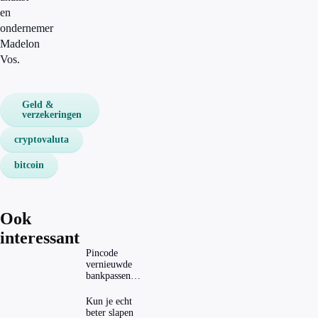
en
ondernemer
Madelon
Vos.
Geld &
verzekeringen
cryptovaluta
bitcoin
Ook
interessant
Pincode
vernieuwde
bankpassen
zichtbaar in
ING-app: is dat
Kun je echt
wel veilig?
beter slapen