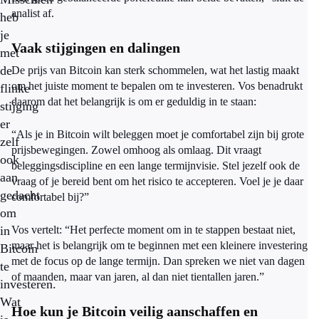
analist af.
heb
je
Vaak stijgingen en dalingen
met
de
De prijs van Bitcoin kan sterk schommelen, wat het lastig maakt
om het juiste moment te bepalen om te investeren. Vos benadrukt
flinke
daarom dat het belangrijk is om er geduldig in te staan:
stijging
er
“Als je in Bitcoin wilt beleggen moet je comfortabel zijn bij grote
zelf
prijsbewegingen. Zowel omhoog als omlaag. Dit vraagt
ook
beleggingsdiscipline en een lange termijnvisie. Stel jezelf ook de
aan
vraag of je bereid bent om het risico te accepteren. Voel je je daar
gedacht
comfortabel bij?”
om
in
Vos vertelt: “Het perfecte moment om in te stappen bestaat niet,
maar het is belangrijk om te beginnen met een kleinere investering
Bitcoin
met de focus op de lange termijn. Dan spreken we niet van dagen
te
of maanden, maar van jaren, al dan niet tientallen jaren.”
investeren.
Wat
Hoe kun je Bitcoin veilig aanschaffen en