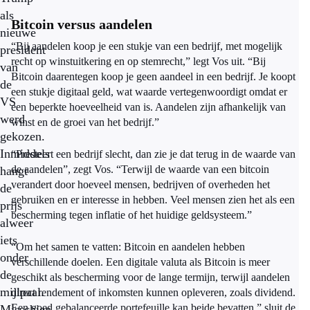
als
Bitcoin versus aandelen
nieuwe
“Bij aandelen koop je een stukje van een bedrijf, met mogelijk
president
recht op winstuitkering en op stemrecht,” legt Vos uit. “Bij
van
Bitcoin daarentegen koop je geen aandeel in een bedrijf. Je koopt
de
een stukje digitaal geld, wat waarde vertegenwoordigt omdat er
VS
een beperkte hoeveelheid van is. Aandelen zijn afhankelijk van
werd
winst en de groei van het bedrijf.”
gekozen.
Inmiddels
“Presteert een bedrijf slecht, dan zie je dat terug in de waarde van
de aandelen”, zegt Vos. “Terwijl de waarde van een bitcoin
hangt
verandert door hoeveel mensen, bedrijven of overheden het
de
gebruiken en er interesse in hebben. Veel mensen zien het als een
prijs
bescherming tegen inflatie of het huidige geldsysteem.”
alweer
iets
“Om het samen te vatten: Bitcoin en aandelen hebben
onder
verschillende doelen. Een digitale valuta als Bitcoin is meer
de
geschikt als bescherming voor de lange termijn, terwijl aandelen
mijlpaal.
direct rendement of inkomsten kunnen opleveren, zoals dividend.
Een goed gebalanceerde portefeuille kan beide bevatten,” sluit de
Misschien