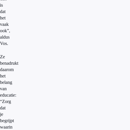
is
dat
het
vaak
ook”,
aldus
Vos.
Ze
benadrukt
daarom
het
belang
van
educatie:
“Zorg
dat
je
begrijpt
waarin