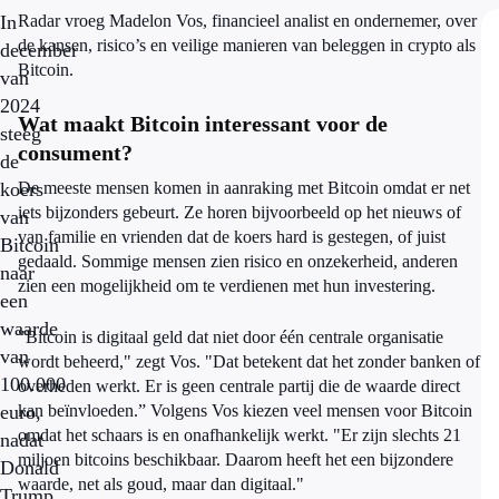
In
Radar vroeg Madelon Vos, financieel analist en ondernemer, over
de kansen, risico’s en veilige manieren van beleggen in crypto als
december
Bitcoin.
van
2024
Wat maakt Bitcoin interessant voor de
steeg
consument?
de
koers
De meeste mensen komen in aanraking met Bitcoin omdat er net
iets bijzonders gebeurt. Ze horen bijvoorbeeld op het nieuws of
van
van familie en vrienden dat de koers hard is gestegen, of juist
Bitcoin
gedaald. Sommige mensen zien risico en onzekerheid, anderen
naar
zien een mogelijkheid om te verdienen met hun investering.
een
waarde
"Bitcoin is digitaal geld dat niet door één centrale organisatie
van
wordt beheerd," zegt Vos. "Dat betekent dat het zonder banken of
100.000
overheden werkt. Er is geen centrale partij die de waarde direct
euro,
kan beïnvloeden.” Volgens Vos kiezen veel mensen voor Bitcoin
omdat het schaars is en onafhankelijk werkt. "Er zijn slechts 21
nadat
miljoen bitcoins beschikbaar. Daarom heeft het een bijzondere
Donald
waarde, net als goud, maar dan digitaal."
Trump