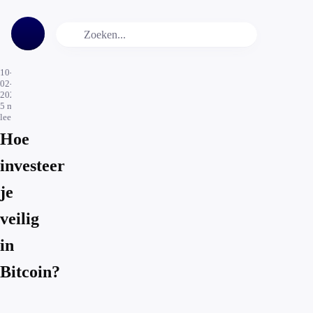
10-
02-
2025
5
min.
leestijd
Hoe
investeer
je
veilig
in
Bitcoin?