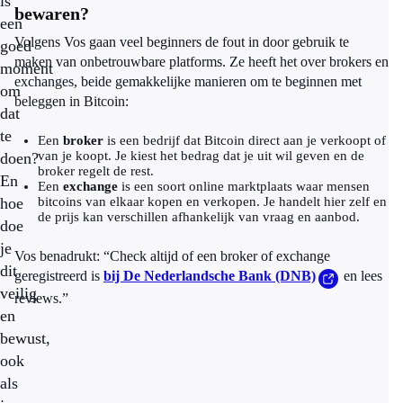
is
bewaren?
een
Volgens Vos gaan veel beginners de fout in door gebruik te
goed
maken van onbetrouwbare platforms. Ze heeft het over brokers en
moment
exchanges, beide gemakkelijke manieren om te beginnen met
om
beleggen in Bitcoin:
dat
te
Een
broker
is een bedrijf dat Bitcoin direct aan je verkoopt of
van je koopt. Je kiest het bedrag dat je uit wil geven en de
doen?
broker regelt de rest.
En
Een
exchange
is een soort online marktplaats waar mensen
hoe
bitcoins van elkaar kopen en verkopen. Je handelt hier zelf en
de prijs kan verschillen afhankelijk van vraag en aanbod.
doe
je
Vos benadrukt: “Check altijd of een broker of exchange
dit
geregistreerd is
bij De Nederlandsche Bank (DNB)
en lees
veilig
reviews.”
en
bewust,
ook
als