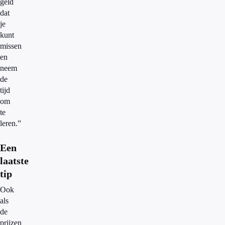
geld
dat
je
kunt
missen
en
neem
de
tijd
om
te
leren.”
Een
laatste
tip
Ook
als
de
prijzen