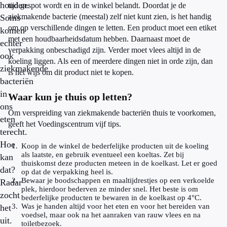
houden.
tijd gespot wordt en in de winkel belandt. Doordat je de
ziekmakende bacterie (meestal) zelf niet kunt zien, is het handig
Soms
om op verschillende dingen te letten. Een product moet een etiket
komen
met een houdbaarheidsdatum hebben. Daarnaast moet de
echter
verpakking onbeschadigd zijn. Verder moet vlees altijd in de
ook
koeling liggen. Als een of meerdere dingen niet in orde zijn, dan
ziekmakende
is het wijs om dit product niet te kopen.
bacteriën
in
Waar kun je thuis op letten?
ons
Om verspreiding van ziekmakende bacteriën thuis te voorkomen,
eten
geeft het Voedingscentrum vijf tips.
terecht.
Hoe
Koop in de winkel de bederfelijke producten uit de koeling
als laatste, en gebruik eventueel een koeltas. Zet bij
kan
thuiskomst deze producten meteen in de koelkast. Let er goed
dat?
op dat de verpakking heel is.
Bewaar je boodschappen en maaltijdrestjes op een verkoelde
Radar
plek, hierdoor bederven ze minder snel. Het beste is om
zocht
bederfelijke producten te bewaren in de koelkast op 4°C.
Was je handen altijd voor het eten en voor het bereiden van
het
voedsel, maar ook na het aanraken van rauw vlees en na
uit.
toiletbezoek.