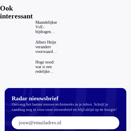
Ook
interessant
Maandelijkse
VvE-
bijdragen
stijgen: heeft
dat invloed
Albert Heijn
op je
verandert
hypotheek?
voorwaarden
koopzegels:
mag dat
Hoge nood:
zomaar?
wat is een
redelijke
prijs voor
een openbaar
toilet?
Radar nieuwsbrief
Ontvang het laatste nieuws rechtstreeks in je inbox. Schrijf je
vandaag nog in voor onze nieuwsbrief en blijf altijd op de hoogte!
E-mailadres: