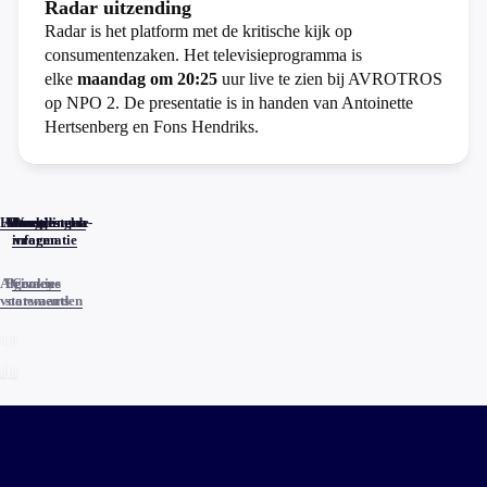
Radar uitzending
Radar is het platform met de kritische kijk op
consumentenzaken. Het televisieprogramma is
elke
maandag om 20:25
uur live te zien bij AVROTROS
op NPO 2. De presentatie is in handen van Antoinette
Hertsenberg en Fons Hendriks.
Home
Actueel
Uitzendingen
Reacties
Programma-
Veelgestelde
informatie
vragen
Algemene
Privacy
Cookies
voorwaarden
statements