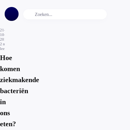
21-
10-
2016
2
min.
leestijd
Hoe
komen
ziekmakende
bacteriën
in
ons
eten?