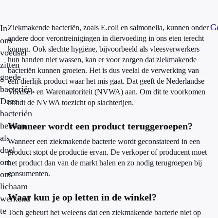
Ge
In
Ziekmakende bacteriën, zoals E.coli en salmonella, kunnen onder
andere door verontreinigingen in diervoeding in ons eten terecht
ons
komen. Ook slechte hygiëne, bijvoorbeeld als vleesverwerkers
voedsel
hun handen niet wassen, kan er voor zorgen dat ziekmakende
zitten
bacteriën kunnen groeien. Het is dus veelal de verwerking van
goede
een dierlijk product waar het mis gaat. Dat geeft de Nederlandse
bacteriën.
Voedsel- en Warenautoriteit (NVWA) aan. Om dit te voorkomen
Deze
houdt de NVWA toezicht op slachterijen.
bacteriën
hebben
Wanneer wordt een product teruggeroepen?
als
Wanneer een ziekmakende bacterie wordt geconstateerd in een
doel
product stopt de productie ervan. De verkoper of producent moet
om
het product dan van de markt halen en zo nodig terugroepen bij
ons
consumenten.
lichaam
Waar kun je op letten in de winkel?
werkend
te
Toch gebeurt het weleens dat een ziekmakende bacterie niet op