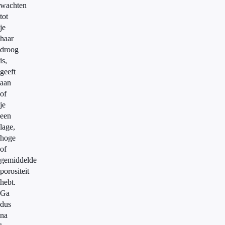
wachten
tot
je
haar
droog
is,
geeft
aan
of
je
een
lage,
hoge
of
gemiddelde
porositeit
hebt.
Ga
dus
na