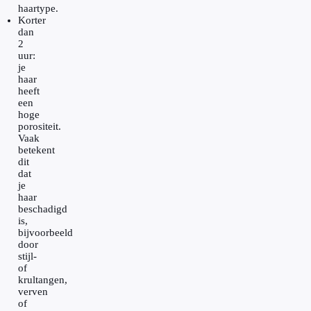
haartype.
Korter
dan
2
uur:
je
haar
heeft
een
hoge
porositeit.
Vaak
betekent
dit
dat
je
haar
beschadigd
is,
bijvoorbeeld
door
stijl-
of
krultangen,
verven
of