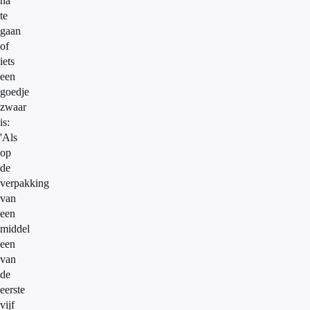
na
te
gaan
of
iets
een
goedje
zwaar
is:
'Als
op
de
verpakking
van
een
middel
een
van
de
eerste
vijf