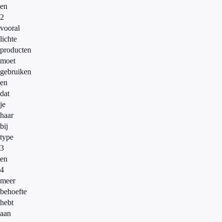
en
2
vooral
lichte
producten
moet
gebruiken
en
dat
je
haar
bij
type
3
en
4
meer
behoefte
hebt
aan