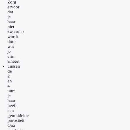
Zorg
ervoor
dat
je
haar
niet
zwaarder
wordt
door
wat
je
erin
smeert.
Tussen
de
2
en
4
uur:
je
haar
heeft
een
gemiddelde
porositeit.
Qua