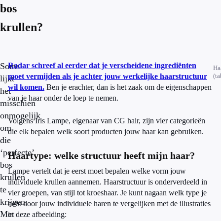
:
bos
C
G
krullen?
H
a
i
r
Soms
Radar schreef al eerder dat je verscheidene ingrediënten
Ha
moet vermijden als je achter jouw werkelijke haarstructuur
(ta
lijkt
wil komen.
Ben je erachter, dan is het zaak om de eigenschappen
het
van je haar onder de loep te nemen.
misschien
onmogelijk
Volgens Iris Lampe, eigenaar van CG hair, zijn vier categorieën
om
die elk bepalen welk soort producten jouw haar kan gebruiken.
die
‘perfecte’
Haartype: welke structuur heeft mijn haar?
bos
Lampe vertelt dat je eerst moet bepalen welke vorm jouw
krullen
individuele krullen aannemen. Haarstructuur is onderverdeeld in
te
vier groepen, van stijl tot kroeshaar. Je kunt nagaan welk type je
krijgen.
hebt door jouw individuele haren te vergelijken met de illustraties
Met
in deze afbeelding: