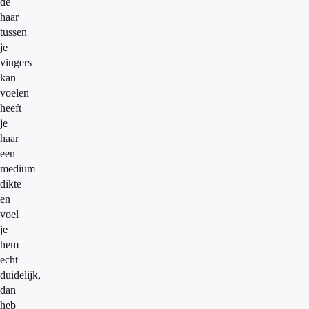
de
haar
tussen
je
vingers
kan
voelen
heeft
je
haar
een
medium
dikte
en
voel
je
hem
echt
duidelijk,
dan
heb