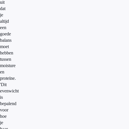
uit
dat
je
altijd
een
goede
balans
moet
hebben
tussen
moisture
en
proteïne.
'Dit
evenwicht
is
bepalend
voor
hoe
je
haar