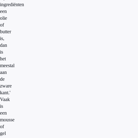
ingrediënten
een
olie
of
butter
is,
dan
is
het
meestal
aan
de
zware
kant.'
Vaak
is
een
mousse
of
gel