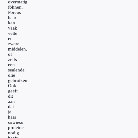
overmatig
föhnen.
Poreus
haar
kan
vaak
vette
en
zware
middelen,
of
zelfs
een
sealende
olie
gebruiken.
Ook
geeft
dit
aan
dat
je
haar
sowieso
proteïne
nodig