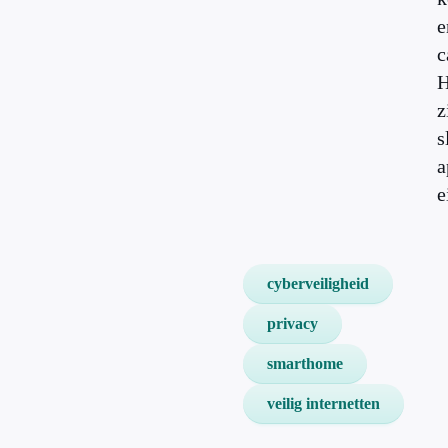
e
c
H
z
s
a
e
cyberveiligheid
privacy
smarthome
veilig internetten