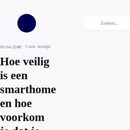
5
min. leestijd
09-04-2018
Hoe veilig
is een
smarthome
en hoe
voorkom